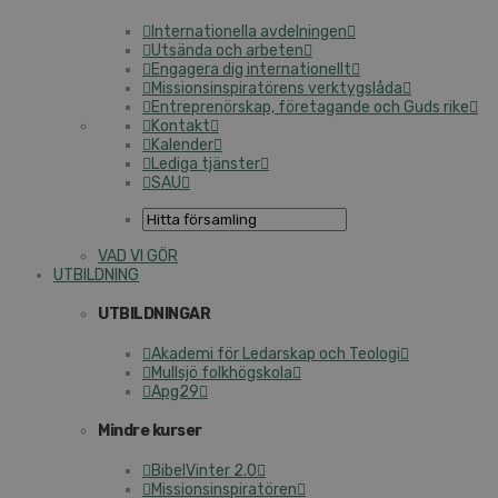
Internationella avdelningen
Utsända och arbeten
Engagera dig internationellt
Missionsinspiratörens verktygslåda
Entreprenörskap, företagande och Guds rike
Kontakt
Kalender
Lediga tjänster
SAU
VAD VI GÖR
UTBILDNING
UTBILDNINGAR
Akademi för Ledarskap och Teologi
Mullsjö folkhögskola
Apg29
Mindre kurser
BibelVinter 2.0
Missionsinspiratören