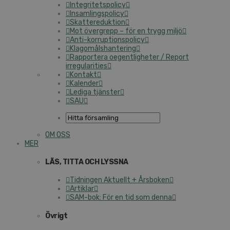
Integritetspolicy
Insamlingspolicy
Skattereduktion
Mot övergrepp – för en trygg miljö
Anti-korruptionspolicy
Klagomålshantering
Rapportera oegentligheter / Report
irregularities
Kontakt
Kalender
Lediga tjänster
SAU
OM OSS
MER
LÄS, TITTA OCH LYSSNA
Tidningen Aktuellt + Årsboken
Artiklar
SAM-bok: För en tid som denna
Övrigt