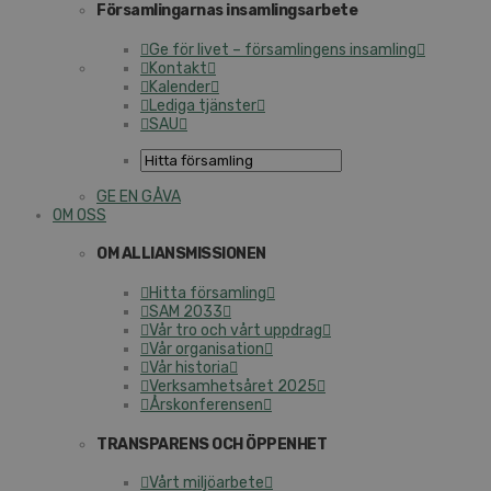
Församlingarnas insamlingsarbete
Ge för livet – församlingens insamling
Kontakt
Kalender
Lediga tjänster
SAU
GE EN GÅVA
OM OSS
OM ALLIANSMISSIONEN
Hitta församling
SAM 2033
Vår tro och vårt uppdrag
Vår organisation
Vår historia
Verksamhetsåret 2025
Årskonferensen
TRANSPARENS OCH ÖPPENHET
Vårt miljöarbete