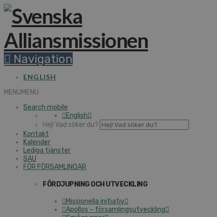
Navigation
ENGLISH
MENU
MENU
Search mobile
English
Hej! Vad söker du?
Kontakt
Kalender
Lediga tjänster
SAU
FÖR FÖRSAMLINGAR
FÖRDJUPNING OCH UTVECKLING
Missionella initiativ
Apollos – församlingsutveckling