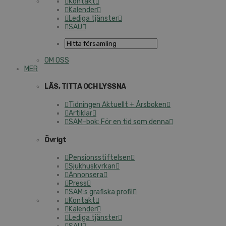
Kontakt
Kalender
Lediga tjänster
SAU
OM OSS
MER
LÄS, TITTA OCH LYSSNA
Tidningen Aktuellt + Årsboken
Artiklar
SAM-bok: För en tid som denna
Övrigt
Pensionsstiftelsen
Sjukhuskyrkan
Annonsera
Press
SAM:s grafiska profil
Kontakt
Kalender
Lediga tjänster