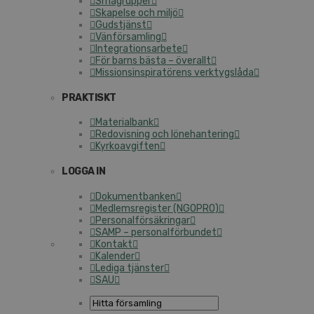
Smågrupper
Skapelse och miljö
Gudstjänst
Vänförsamling
Integrationsarbete
För barns bästa – överallt
Missionsinspiratörens verktygslåda
PRAKTISKT
Materialbank
Redovisning och lönehantering
Kyrkoavgiften
LOGGA IN
Dokumentbanken
Medlemsregister (NGOPRO)
Personalförsäkringar
SAMP – personalförbundet
Kontakt
Kalender
Lediga tjänster
SAU