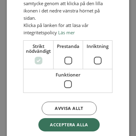
Lediga tjänster
samtycke genom att klicka på den lilla
SAU
ikonen i det nedre vänstra hörnet på
FÖR FÖRSAMLINGAR
sidan.
FÖRDJUPNING OCH UTVECKLING
Klicka på länken för att läsa vår
integritetspolicy
Läs mer
Missionella initiativ
Apollos – församlingsutveckling
Smågrupper
Strikt
Prestanda
Inriktning
Skapelse och miljö
nödvändigt
Gudstjänst
Vänförsamling
Integrationsarbete
För barns bästa – överallt
Funktioner
Missionsinspiratörens verktygslåda
PRAKTISKT
Materialbank
Redovisning och lönehantering
Kyrkoavgiften
AVVISA ALLT
LOGGA IN
ACCEPTERA ALLA
Dokumentbanken
Medlemsregister (NGOPRO)