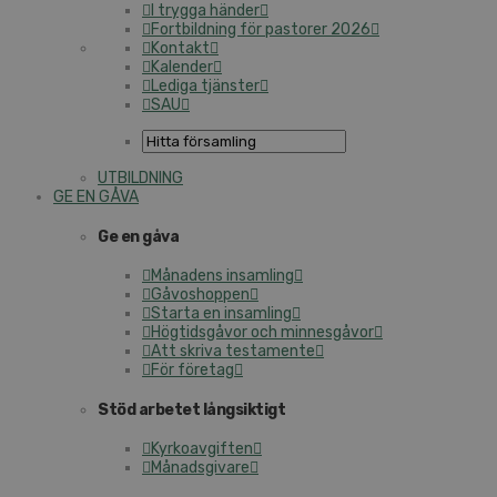
I trygga händer
Fortbildning för pastorer 2026
Kontakt
Kalender
Lediga tjänster
SAU
UTBILDNING
GE EN GÅVA
Ge en gåva
Månadens insamling
Gåvoshoppen
Starta en insamling
Högtidsgåvor och minnesgåvor
Att skriva testamente
För företag
Stöd arbetet långsiktigt
Kyrkoavgiften
Månadsgivare