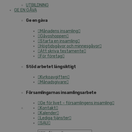
UTBILDNING
GE EN GÅVA
Ge en gåva
Månadens insamling
Gåvoshoppen
Starta en insamling
Högtidsgåvor och minnesgåvor
Att skriva testamente
För företag
Stöd arbetet långsiktigt
Kyrkoavgiften
Månadsgivare
Församlingarnas insamlingsarbete
Ge för livet – församlingens insamling
Kontakt
Kalender
Lediga tjänster
SAU