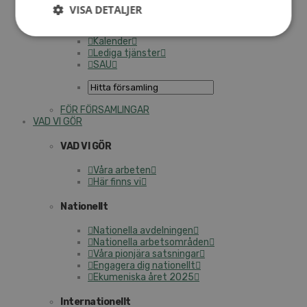
Personalförsäkringar
VISA DETALJER
SAMP – personalförbundet
Kontakt
Kalender
Lediga tjänster
SAU
FÖR FÖRSAMLINGAR
VAD VI GÖR
VAD VI GÖR
Våra arbeten
Här finns vi
Nationellt
Nationella avdelningen
Nationella arbetsområden
Våra pionjära satsningar
Engagera dig nationellt
Ekumeniska året 2025
Internationellt