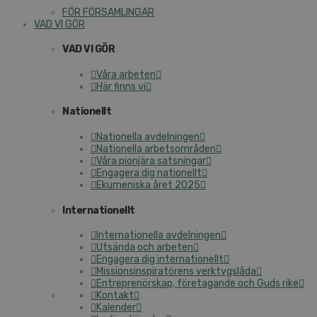
FÖR FÖRSAMLINGAR
VAD VI GÖR
VAD VI GÖR
Våra arbeten
Här finns vi
Nationellt
Nationella avdelningen
Nationella arbetsområden
Våra pionjära satsningar
Engagera dig nationellt
Ekumeniska året 2025
Internationellt
Internationella avdelningen
Utsända och arbeten
Engagera dig internationellt
Missionsinspiratörens verktygslåda
Entreprenörskap, företagande och Guds rike
Kontakt
Kalender