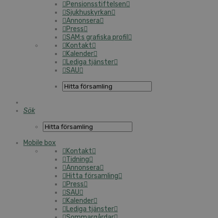
Pensionsstiftelsen
Sjukhuskyrkan
Annonsera
Press
SAM:s grafiska profil
Kontakt
Kalender
Lediga tjänster
SAU
Sök
Mobile box
Kontakt
Tidning
Annonsera
Hitta församling
Press
SAU
Kalender
Lediga tjänster
Sommargårdar