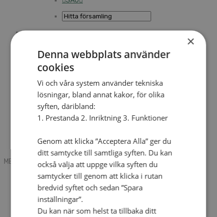
SAU
×
Sök
Denna webbplats använder
cookies
Mobile box
Kontakt
Vi och våra system använder tekniska
Tidning
lösningar, bland annat kakor, för olika
Annonsera
syften, däribland:
Hitta församling
Press
1. Prestanda 2. Inriktning 3. Funktioner
SAU
Kalender
Lediga tjänster
Genom att klicka ”Acceptera Alla” ger du
Sommargårdar
ditt samtycke till samtliga syften. Du kan
MENU
MENU
också välja att uppge vilka syften du
samtycker till genom att klicka i rutan
Search mobile
English
bredvid syftet och sedan ”Spara
Hej! Vad söker du?
inställningar”.
Kontakt
Du kan när som helst ta tillbaka ditt
Kalender