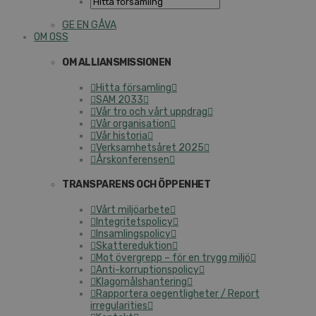
GE EN GÅVA
OM OSS
OM ALLIANSMISSIONEN
Hitta församling
SAM 2033
Vår tro och vårt uppdrag
Vår organisation
Vår historia
Verksamhetsåret 2025
Årskonferensen
TRANSPARENS OCH ÖPPENHET
Vårt miljöarbete
Integritetspolicy
Insamlingspolicy
Skattereduktion
Mot övergrepp – för en trygg miljö
Anti-korruptionspolicy
Klagomålshantering
Rapportera oegentligheter / Report
irregularities