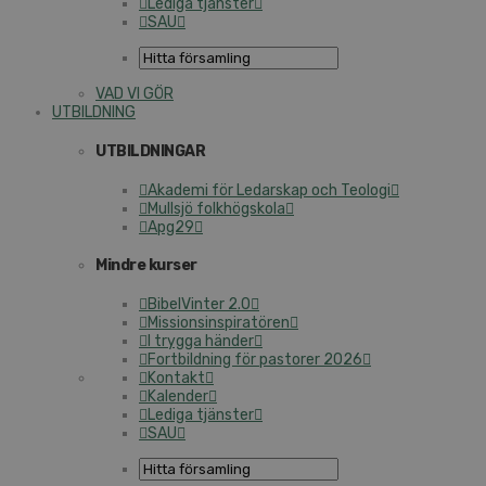
Lediga tjänster
SAU
VAD VI GÖR
UTBILDNING
UTBILDNINGAR
Akademi för Ledarskap och Teologi
Mullsjö folkhögskola
Apg29
Mindre kurser
BibelVinter 2.0
Missionsinspiratören
I trygga händer
Fortbildning för pastorer 2026
Kontakt
Kalender
Lediga tjänster
SAU