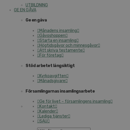
UTBILDNING
GE EN GÅVA
Ge en gåva
Månadens insamling
Gåvoshoppen
Starta en insamling
Högtidsgåvor och minnesgåvor
Att skriva testamente
För företag
Stöd arbetet långsiktigt
Kyrkoavgiften
Månadsgivare
Församlingarnas insamlingsarbete
Ge för livet – församlingens insamling
Kontakt
Kalender
Lediga tjänster
SAU