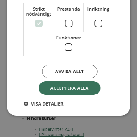
Strikt
Prestanda
Inriktning
Internationella avdelningen
nödvändigt
Utsända och arbeten
Engagera dig internationellt
Missionsinspiratörens verktygslåda
Entreprenörskap, företagande och Guds rike
Kontakt
Funktioner
Kalender
Lediga tjänster
SAU
VAD VI GÖR
AVVISA ALLT
UTBILDNING
UTBILDNINGAR
ACCEPTERA ALLA
Akademi för Ledarskap och Teologi
Mullsjö folkhögskola
VISA DETALJER
Apg29
Mindre kurser
BibelVinter 2.0
Missionsinspiratören