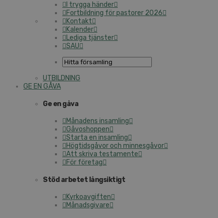
I trygga händer
Fortbildning för pastorer 2026
Kontakt
Kalender
Lediga tjänster
SAU
UTBILDNING
GE EN GÅVA
Ge en gåva
Månadens insamling
Gåvoshoppen
Starta en insamling
Högtidsgåvor och minnesgåvor
Att skriva testamente
För företag
Stöd arbetet långsiktigt
Kyrkoavgiften
Månadsgivare