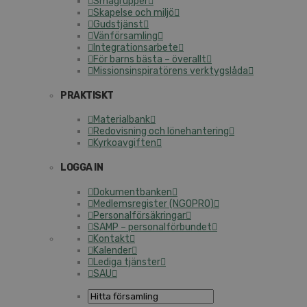
Smågrupper
Skapelse och miljö
Gudstjänst
Vänförsamling
Integrationsarbete
För barns bästa – överallt
Missionsinspiratörens verktygslåda
PRAKTISKT
Materialbank
Redovisning och lönehantering
Kyrkoavgiften
LOGGA IN
Dokumentbanken
Medlemsregister (NGOPRO)
Personalförsäkringar
SAMP – personalförbundet
Kontakt
Kalender
Lediga tjänster
SAU