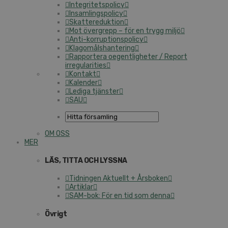
Integritetspolicy
Insamlingspolicy
Skattereduktion
Mot övergrepp – för en trygg miljö
Anti-korruptionspolicy
Klagomålshantering
Rapportera oegentligheter / Report
irregularities
Kontakt
Kalender
Lediga tjänster
SAU
OM OSS
MER
LÄS, TITTA OCH LYSSNA
Tidningen Aktuellt + Årsboken
Artiklar
SAM-bok: För en tid som denna
Övrigt