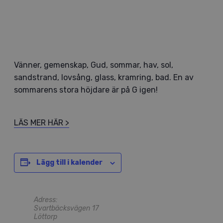
Vänner, gemenskap, Gud, sommar, hav, sol,
sandstrand, lovsång, glass, kramring, bad. En av
sommarens stora höjdare är på G igen!
LÄS MER HÄR >
Lägg till i kalender
Adress:
Svartbäcksvägen 17
Löttorp