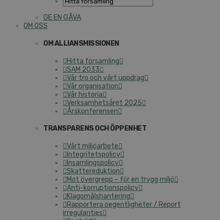
GE EN GÅVA
OM OSS
OM ALLIANSMISSIONEN
Hitta församling
SAM 2033
Vår tro och vårt uppdrag
Vår organisation
Vår historia
Verksamhetsåret 2025
Årskonferensen
TRANSPARENS OCH ÖPPENHET
Vårt miljöarbete
Integritetspolicy
Insamlingspolicy
Skattereduktion
Mot övergrepp – för en trygg miljö
Anti-korruptionspolicy
Klagomålshantering
Rapportera oegentligheter / Report
irregularities