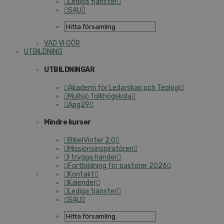
Lediga tjänster
SAU
VAD VI GÖR
UTBILDNING
UTBILDNINGAR
Akademi för Ledarskap och Teologi
Mullsjö folkhögskola
Apg29
Mindre kurser
BibelVinter 2.0
Missionsinspiratören
I trygga händer
Fortbildning för pastorer 2026
Kontakt
Kalender
Lediga tjänster
SAU