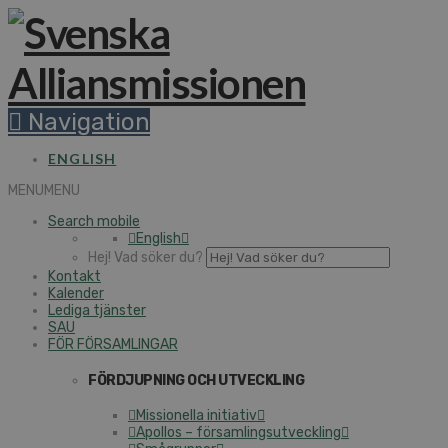
Navigation
ENGLISH
MENU
MENU
Search mobile
English
Hej! Vad söker du?
Kontakt
Kalender
Lediga tjänster
SAU
FÖR FÖRSAMLINGAR
FÖRDJUPNING OCH UTVECKLING
Missionella initiativ
Apollos – församlingsutveckling