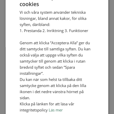
Personalförsäkringar
cookies
SAMP – personalförbundet
Kontakt
Vi och våra system använder tekniska
Kalender
lösningar, bland annat kakor, för olika
Lediga tjänster
syften, däribland:
SAU
1. Prestanda 2. Inriktning 3. Funktioner
FÖR FÖRSAMLINGAR
Genom att klicka ”Acceptera Alla” ger du
VAD VI GÖR
ditt samtycke till samtliga syften. Du kan
VAD VI GÖR
också välja att uppge vilka syften du
samtycker till genom att klicka i rutan
Våra arbeten
bredvid syftet och sedan ”Spara
Här finns vi
inställningar”.
Nationellt
Du kan när som helst ta tillbaka ditt
samtycke genom att klicka på den lilla
Nationella avdelningen
Nationella arbetsområden
ikonen i det nedre vänstra hörnet på
Våra pionjära satsningar
sidan.
Engagera dig nationellt
Ekumeniska året 2025
Klicka på länken för att läsa vår
integritetspolicy
Läs mer
Internationellt