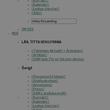
Kontakt
Kalender
Lediga tjänster
SAU
OM OSS
MER
LÄS, TITTA OCH LYSSNA
Tidningen Aktuellt + Årsboken
Artiklar
SAM-bok: För en tid som denna
Övrigt
Pensionsstiftelsen
Sjukhuskyrkan
Annonsera
Press
SAM:s grafiska profil
Kontakt
Kalender
Lediga tjänster