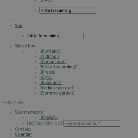
SAU
Sök
Mobile box
Kontakt
Tidning
Annonsera
Hitta församling
Press
SAU
Kalender
Lediga tjänster
Sommargårdar
MENU
MENU
Search mobile
English
Hej! Vad söker du?
Kontakt
Kalender