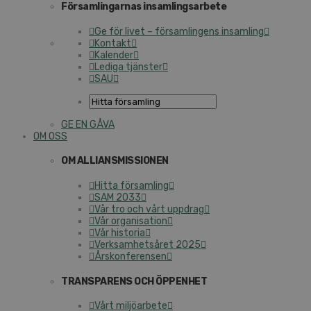
Församlingarnas insamlingsarbete
Ge för livet – församlingens insamling
Kontakt
Kalender
Lediga tjänster
SAU
GE EN GÅVA
OM OSS
OM ALLIANSMISSIONEN
Hitta församling
SAM 2033
Vår tro och vårt uppdrag
Vår organisation
Vår historia
Verksamhetsåret 2025
Årskonferensen
TRANSPARENS OCH ÖPPENHET
Vårt miljöarbete