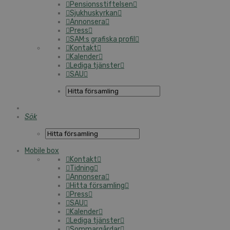
Pensionsstiftelsen
Sjukhuskyrkan
Annonsera
Press
SAM:s grafiska profil
Kontakt
Kalender
Lediga tjänster
SAU
Sök
Mobile box
Kontakt
Tidning
Annonsera
Hitta församling
Press
SAU
Kalender
Lediga tjänster
Sommargårdar