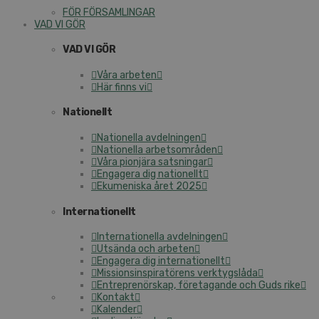
FÖR FÖRSAMLINGAR
VAD VI GÖR
VAD VI GÖR
Våra arbeten
Här finns vi
Nationellt
Nationella avdelningen
Nationella arbetsområden
Våra pionjära satsningar
Engagera dig nationellt
Ekumeniska året 2025
Internationellt
Internationella avdelningen
Utsända och arbeten
Engagera dig internationellt
Missionsinspiratörens verktygslåda
Entreprenörskap, företagande och Guds rike
Kontakt
Kalender