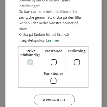
bredvid syftet och sedan ”Spara
inställningar”.
Du kan när som helst ta tillbaka ditt
samtycke genom att klicka på den lilla
ikonen i det nedre vänstra hörnet på
sidan.
Klicka på länken för att läsa vår
integritetspolicy
Läs mer
Strikt
Prestanda
Inriktning
nödvändigt
Google Kalender
iCalendar
Funktioner
Outlook 365
Outlook Live
AVVISA ALLT