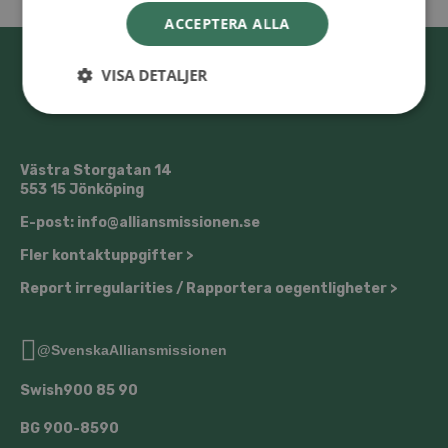
ACCEPTERA ALLA
VISA DETALJER
Västra Storgatan 14
553 15 Jönköping
E-post: info@alliansmissionen.se
Fler kontaktuppgifter >
Report irregularities / Rapportera oegentligheter >
@SvenskaAlliansmissionen
Swish
900 85 90
BG
900-8590