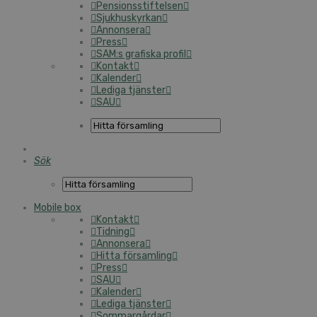
Pensionsstiftelsen
Sjukhuskyrkan
Annonsera
Press
SAM:s grafiska profil
Kontakt
Kalender
Lediga tjänster
SAU
Sök
Mobile box
Kontakt
Tidning
Annonsera
Hitta församling
Press
SAU
Kalender
Lediga tjänster
Sommargårdar