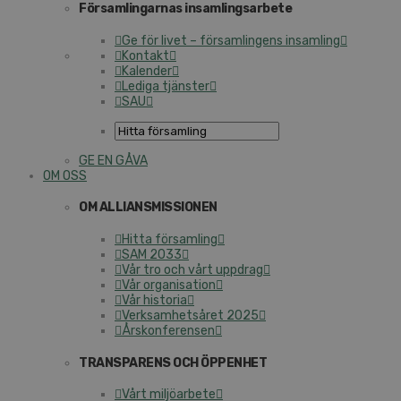
Församlingarnas insamlingsarbete
Ge för livet – församlingens insamling
Kontakt
Kalender
Lediga tjänster
SAU
GE EN GÅVA
OM OSS
OM ALLIANSMISSIONEN
Hitta församling
SAM 2033
Vår tro och vårt uppdrag
Vår organisation
Vår historia
Verksamhetsåret 2025
Årskonferensen
TRANSPARENS OCH ÖPPENHET
Vårt miljöarbete