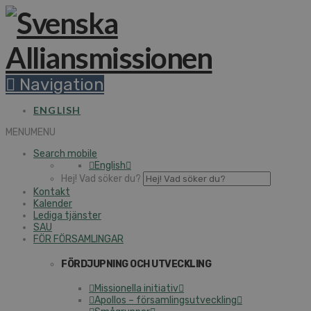
Navigation
ENGLISH
MENU
MENU
Search mobile
English
Hej! Vad söker du?
Kontakt
Kalender
Lediga tjänster
SAU
FÖR FÖRSAMLINGAR
FÖRDJUPNING OCH UTVECKLING
Missionella initiativ
Apollos – församlingsutveckling