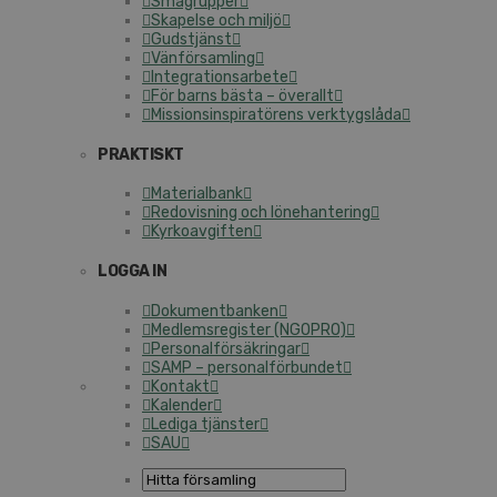
Smågrupper
Skapelse och miljö
Gudstjänst
Vänförsamling
Integrationsarbete
För barns bästa – överallt
Missionsinspiratörens verktygslåda
PRAKTISKT
Materialbank
Redovisning och lönehantering
Kyrkoavgiften
LOGGA IN
Dokumentbanken
Medlemsregister (NGOPRO)
Personalförsäkringar
SAMP – personalförbundet
Kontakt
Kalender
Lediga tjänster
SAU