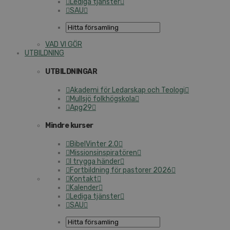
Lediga tjänster
SAU
VAD VI GÖR
UTBILDNING
UTBILDNINGAR
Akademi för Ledarskap och Teologi
Mullsjö folkhögskola
Apg29
Mindre kurser
BibelVinter 2.0
Missionsinspiratören
I trygga händer
Fortbildning för pastorer 2026
Kontakt
Kalender
Lediga tjänster
SAU