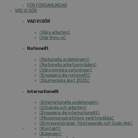
FÖR FÖRSAMLINGAR
VAD VI GÖR
VAD VI GÖR
Våra arbeten
Här finns vi
Nationellt
Nationella avdelningen
Nationella arbetsområden
Våra pionjära satsningar
Engagera dig nationellt
Ekumeniska året 2025
Internationellt
Internationella avdelningen
Utsända och arbeten
Engagera dig internationellt
Missionsinspiratörens verktygslåda
Entreprenörskap, företagande och Guds rike
Kontakt
Kalender