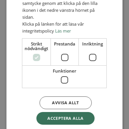
Lediga tjänster
samtycke genom att klicka på den lilla
SAU
ikonen i det nedre vänstra hörnet på
FÖR FÖRSAMLINGAR
sidan.
FÖRDJUPNING OCH UTVECKLING
Klicka på länken för att läsa vår
integritetspolicy
Läs mer
Missionella initiativ
Apollos – församlingsutveckling
Smågrupper
Strikt
Prestanda
Inriktning
Skapelse och miljö
nödvändigt
Gudstjänst
Vänförsamling
Integrationsarbete
För barns bästa – överallt
Funktioner
Missionsinspiratörens verktygslåda
PRAKTISKT
Materialbank
Redovisning och lönehantering
Kyrkoavgiften
AVVISA ALLT
LOGGA IN
ACCEPTERA ALLA
Dokumentbanken
Medlemsregister (NGOPRO)