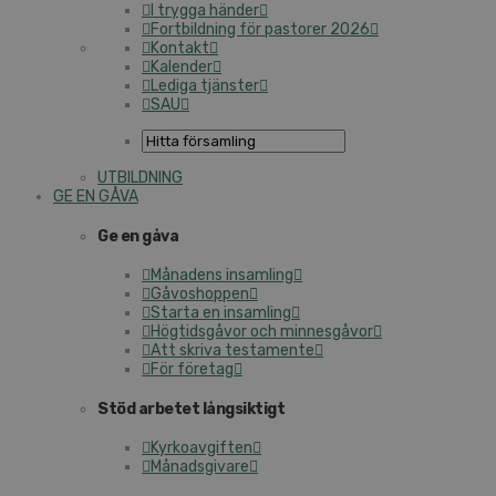
I trygga händer
Fortbildning för pastorer 2026
Kontakt
Kalender
Lediga tjänster
SAU
UTBILDNING
GE EN GÅVA
Ge en gåva
Månadens insamling
Gåvoshoppen
Starta en insamling
Högtidsgåvor och minnesgåvor
Att skriva testamente
För företag
Stöd arbetet långsiktigt
Kyrkoavgiften
Månadsgivare