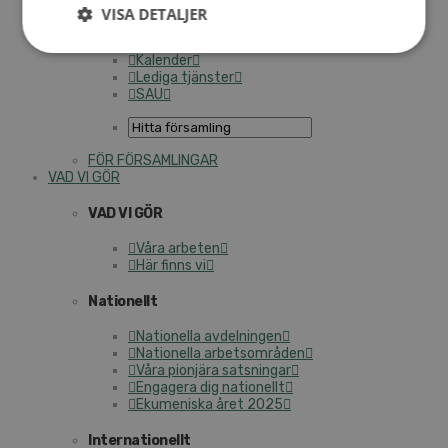
Personalförsäkringar
VISA DETALJER
SAMP – personalförbundet
Kontakt
Kalender
Lediga tjänster
SAU
FÖR FÖRSAMLINGAR
VAD VI GÖR
VAD VI GÖR
Våra arbeten
Här finns vi
Nationellt
Nationella avdelningen
Nationella arbetsområden
Våra pionjära satsningar
Engagera dig nationellt
Ekumeniska året 2025
Internationellt