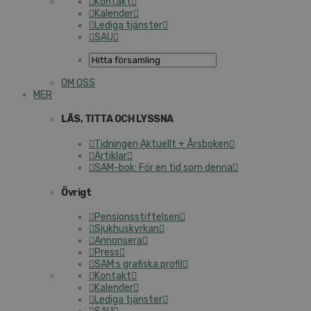
Kontakt
Kalender
Lediga tjänster
SAU
OM OSS
MER
LÄS, TITTA OCH LYSSNA
Tidningen Aktuellt + Årsboken
Artiklar
SAM-bok: För en tid som denna
Övrigt
Pensionsstiftelsen
Sjukhuskyrkan
Annonsera
Press
SAM:s grafiska profil
Kontakt
Kalender
Lediga tjänster