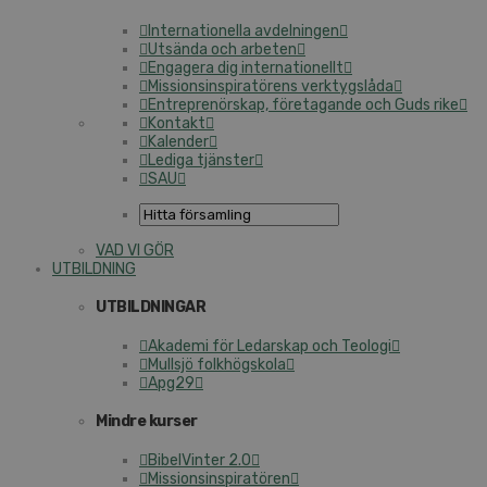
Internationella avdelningen
Utsända och arbeten
Engagera dig internationellt
Missionsinspiratörens verktygslåda
Entreprenörskap, företagande och Guds rike
Kontakt
Kalender
Lediga tjänster
SAU
VAD VI GÖR
UTBILDNING
UTBILDNINGAR
Akademi för Ledarskap och Teologi
Mullsjö folkhögskola
Apg29
Mindre kurser
BibelVinter 2.0
Missionsinspiratören