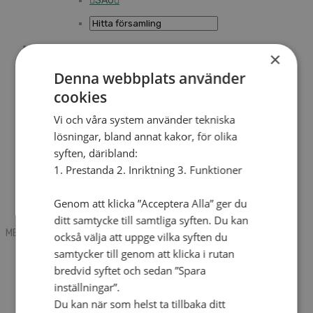
SAU
×
Sök
Denna webbplats använder
cookies
Mobile box
Kontakt
Vi och våra system använder tekniska
Tidning
lösningar, bland annat kakor, för olika
Annonsera
syften, däribland:
Hitta församling
Press
1. Prestanda 2. Inriktning 3. Funktioner
SAU
Kalender
Lediga tjänster
Genom att klicka ”Acceptera Alla” ger du
Sommargårdar
ditt samtycke till samtliga syften. Du kan
MENU
MENU
också välja att uppge vilka syften du
samtycker till genom att klicka i rutan
Search mobile
English
bredvid syftet och sedan ”Spara
Hej! Vad söker du?
inställningar”.
Kontakt
Du kan när som helst ta tillbaka ditt
Kalender