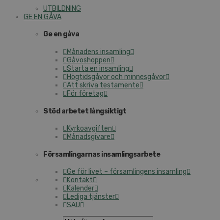
UTBILDNING
GE EN GÅVA
Ge en gåva
Månadens insamling
Gåvoshoppen
Starta en insamling
Högtidsgåvor och minnesgåvor
Att skriva testamente
För företag
Stöd arbetet långsiktigt
Kyrkoavgiften
Månadsgivare
Församlingarnas insamlingsarbete
Ge för livet – församlingens insamling
Kontakt
Kalender
Lediga tjänster
SAU