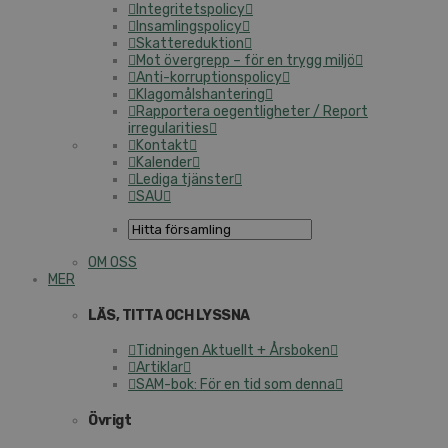
Integritetspolicy
Insamlingspolicy
Skattereduktion
Mot övergrepp – för en trygg miljö
Anti-korruptionspolicy
Klagomålshantering
Rapportera oegentligheter / Report
irregularities
Kontakt
Kalender
Lediga tjänster
SAU
OM OSS
MER
LÄS, TITTA OCH LYSSNA
Tidningen Aktuellt + Årsboken
Artiklar
SAM-bok: För en tid som denna
Övrigt