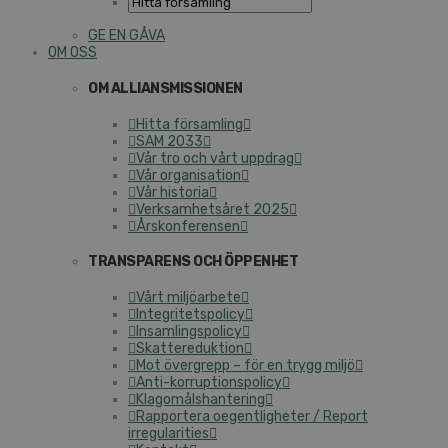
GE EN GÅVA
OM OSS
OM ALLIANSMISSIONEN
Hitta församling
SAM 2033
Vår tro och vårt uppdrag
Vår organisation
Vår historia
Verksamhetsåret 2025
Årskonferensen
TRANSPARENS OCH ÖPPENHET
Vårt miljöarbete
Integritetspolicy
Insamlingspolicy
Skattereduktion
Mot övergrepp – för en trygg miljö
Anti-korruptionspolicy
Klagomålshantering
Rapportera oegentligheter / Report
irregularities