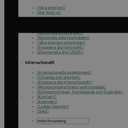
Våra arbeten
Här finns vi
Nationellt
Nationella avdelningen
Nationella arbetsområden
Våra pionjära satsningar
Engagera dig nationellt
Ekumeniska året 2025
Internationellt
Internationella avdelningen
Utsända och arbeten
Engagera dig internationellt
Missionsinspiratörens verktygslåda
Entreprenörskap, företagande och Guds rike
Kontakt
Kalender
Lediga tjänster
SAU