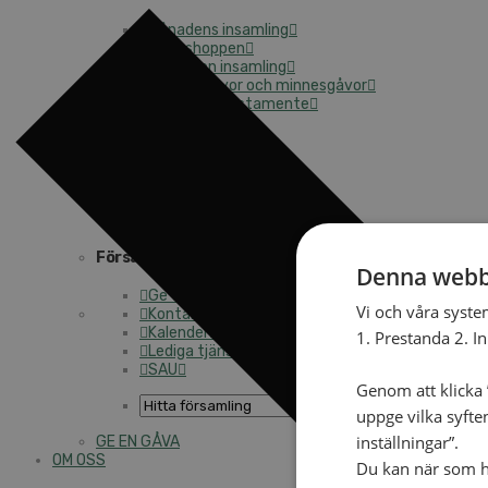
Månadens insamling
Gåvoshoppen
Starta en insamling
Högtidsgåvor och minnesgåvor
Att skriva testamente
För företag
Stöd arbetet långsiktigt
Kyrkoavgiften
Månadsgivare
Församlingarnas insamlingsarbete
Denna webb
Ge för livet – församlingens insamling
Vi och våra syste
Kontakt
Kalender
1. Prestanda 2. I
Lediga tjänster
SAU
Genom att klicka ”
uppge vilka syfte
inställningar”.
GE EN GÅVA
OM OSS
Du kan när som he