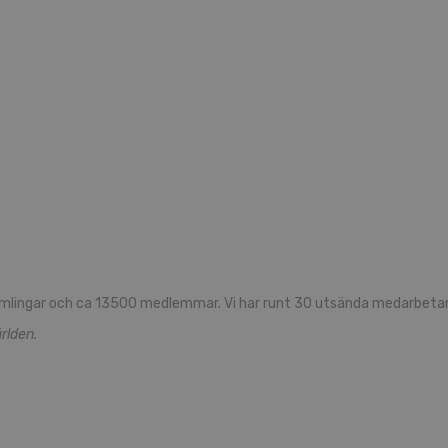
mlingar och ca 13500 medlemmar. Vi har runt 30 utsända medarbetare
rlden.