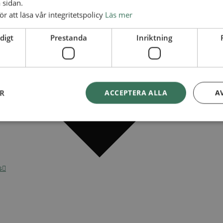
 sidan.
ör att läsa vår integritetspolicy
Läs mer
digt
Prestanda
Inriktning
ER
ACCEPTERA ALLA
A
s