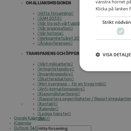
vänstra hörnet på
OM ALLIANSMISSIONEN
Klicka på länken f
Hitta församling
SAM 2033
Strikt nödvän
Vår tro och vårt uppdrag
Vår organisation
Vår historia
Verksamhetsåret 2025
Årskonferensen
TRANSPARENS OCH ÖPPENHET
VISA DETALJ
Vårt miljöarbete
Integritetspolicy
Insamlingspolicy
Skattereduktion
Mot övergrepp – för en trygg miljö
Anti-korruptionspolicy
Klagomålshantering
Rapportera oegentligheter / Report irregularitie
Kontakt
Kalender
Lediga tjänster
Google Kalender
SAU
iCalendar
Outlook 365