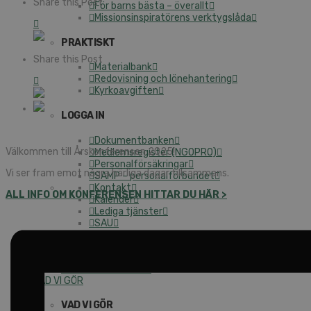
Share this Post
För barns bästa – överallt
Missionsinspiratörens verktygslåda
PRAKTISKT
Share this Post
Materialbank
Redovisning och lönehantering
Kyrkoavgiften
LOGGA IN
Dokumentbanken
Välkommen till Årskonferensen 2025!
Medlemsregister (NGOPRO)
Personalförsäkringar
Vi ser fram emot några härliga dagar tillsammans.
SAMP – personalförbundet
Kontakt
ALL INFO OM KONFERENSEN HITTAR DU HÄR >
Kalender
Lediga tjänster
SAU
FÖR FÖRSAMLINGAR
VAD VI GÖR
VAD VI GÖR