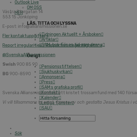
Outlook Live
OM OSS
Västra Storgatan 14
MER
553 15 Jönköping
LÄS, TITTA OCH LYSSNA
E-post: info@alliansmissionen.se
Tidningen Aktuellt + Årsboken
Fler kontaktuppgifter >
Artiklar
SAM-bok: För en tid som denna
Report irregularities / Rapportera oegentligheter >
@SvenskaAlliansmissionen
Övrigt
Swish
900 85 90
Pensionsstiftelsen
Sjukhuskyrkan
BG
900-8590
Annonsera
Press
SAM:s grafiska profil
Kontakt
Svenska Alliansmissionen är ett kristet trossamfund med 140 försa
Kalender
Vi vill tillsammans ta emot, formas av och gestalta Jesus Kristus i vä
Lediga tjänster
SAU
Sök