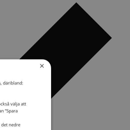
×
, däribland:
ckså välja att
dan ”Spara
i det nedre