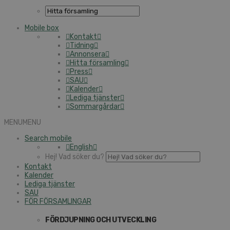
Mobile box
Kontakt
Tidning
Annonsera
Hitta församling
Press
SAU
Kalender
Lediga tjänster
Sommargårdar
MENU
MENU
Search mobile
English
Hej! Vad söker du?
Kontakt
Kalender
Lediga tjänster
SAU
FÖR FÖRSAMLINGAR
FÖRDJUPNING OCH UTVECKLING