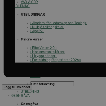
VAD VI GÖR
UTBILDNING
UTBILDNINGAR
Akademi för Ledarskap och Teologi
Mullsjö folkhögskola
Apg29
Mindre kurser
BibelVinter 2.0
Missionsinspiratören
I trygga händer
Fortbildning för pastorer 2026
Kontakt
Kalender
Lediga tjänster
SAU
Lägg till i kalender
UTBILDNING
GE EN GÅVA
Ge en gåva