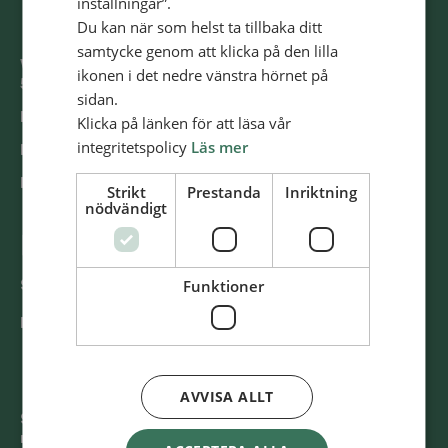
inställningar”.
Du kan när som helst ta tillbaka ditt
samtycke genom att klicka på den lilla
Västra Storgatan 14
ikonen i det nedre vänstra hörnet på
553 15 Jönköping
sidan.
E-post: info@alliansmissionen.se
Klicka på länken för att läsa vår
integritetspolicy
Läs mer
Fler kontaktuppgifter >
Report irregularities / Rapportera oegentligheter >
Strikt
Prestanda
Inriktning
nödvändigt
@SvenskaAlliansmissionen
Funktioner
Swish
900 85 90
BG
900-8590
AVVISA ALLT
Svenska Alliansmissionen är ett kristet trossamfund
med 140 församlingar och ca 13500 medlemmar. Vi har