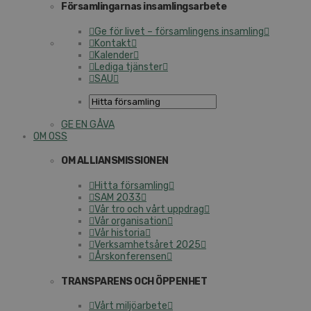
Församlingarnas insamlingsarbete
Ge för livet – församlingens insamling
Kontakt
Kalender
Lediga tjänster
SAU
GE EN GÅVA
OM OSS
OM ALLIANSMISSIONEN
Hitta församling
SAM 2033
Vår tro och vårt uppdrag
Vår organisation
Vår historia
Verksamhetsåret 2025
Årskonferensen
TRANSPARENS OCH ÖPPENHET
Vårt miljöarbete