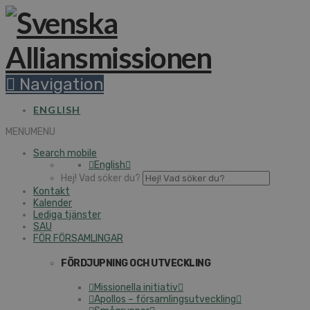
Navigation
ENGLISH
MENU
MENU
Search mobile
English
Hej! Vad söker du?
Kontakt
Kalender
Lediga tjänster
SAU
FÖR FÖRSAMLINGAR
FÖRDJUPNING OCH UTVECKLING
Missionella initiativ
Apollos – församlingsutveckling