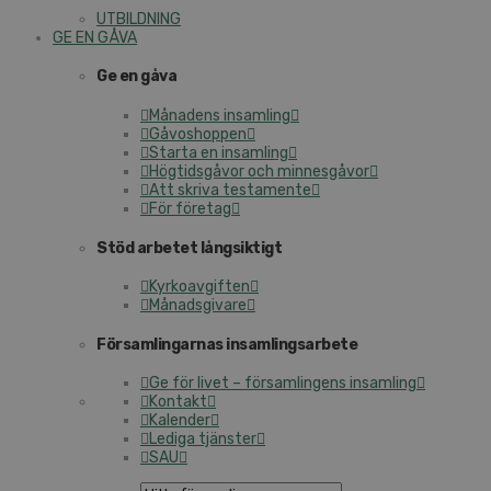
UTBILDNING
GE EN GÅVA
Ge en gåva
Månadens insamling
Gåvoshoppen
Starta en insamling
Högtidsgåvor och minnesgåvor
Att skriva testamente
För företag
Stöd arbetet långsiktigt
Kyrkoavgiften
Månadsgivare
Församlingarnas insamlingsarbete
Ge för livet – församlingens insamling
Kontakt
Kalender
Lediga tjänster
SAU