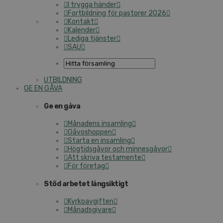
I trygga händer
Fortbildning för pastorer 2026
Kontakt
Kalender
Lediga tjänster
SAU
UTBILDNING
GE EN GÅVA
Ge en gåva
Månadens insamling
Gåvoshoppen
Starta en insamling
Högtidsgåvor och minnesgåvor
Att skriva testamente
För företag
Stöd arbetet långsiktigt
Kyrkoavgiften
Månadsgivare