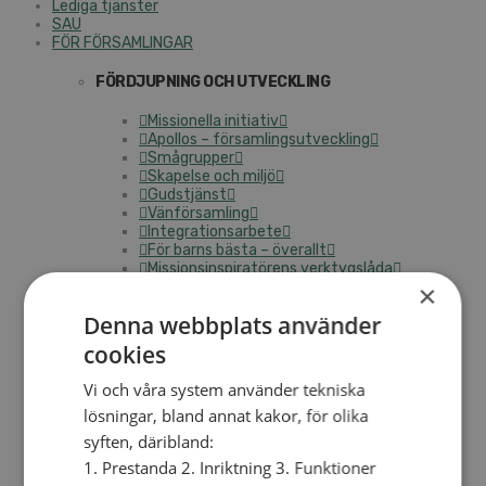
Lediga tjänster
SAU
FÖR FÖRSAMLINGAR
FÖRDJUPNING OCH UTVECKLING
Missionella initiativ
Apollos – församlingsutveckling
Smågrupper
Skapelse och miljö
Gudstjänst
Vänförsamling
Integrationsarbete
För barns bästa – överallt
Missionsinspiratörens verktygslåda
×
PRAKTISKT
Denna webbplats använder
Materialbank
cookies
Redovisning och lönehantering
Kyrkoavgiften
Vi och våra system använder tekniska
lösningar, bland annat kakor, för olika
LOGGA IN
syften, däribland:
Dokumentbanken
1. Prestanda 2. Inriktning 3. Funktioner
Medlemsregister (NGOPRO)