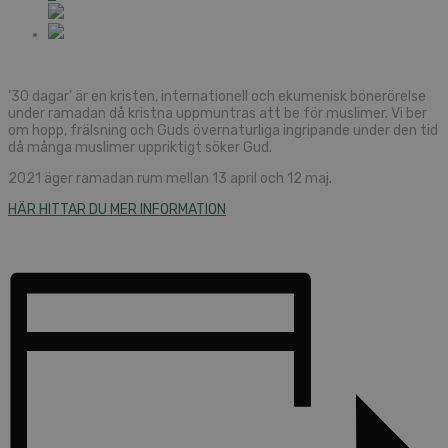
’30 dagar’ är en kristen, internationell och ekumenisk bönerörelse
under ramadan då kristna uppmuntras att be för muslimer. Vi ber
om hopp, frälsning och Guds övernaturliga ingripande under den tid
då många muslimer uppriktigt söker Gud.
2021 äger ramadan rum mellan 13 april och 12 maj.
HÄR HITTAR DU MER INFORMATION