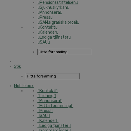
Pensionsstiftelsen
Sjukhuskyrkan
Annonsera
Press
SAM:s grafiska profil
Kontakt
Kalender
Lediga tjänster
SAU
Sök
Mobile box
Kontakt
Tidning
Annonsera
Hitta församling
Press
SAU
Kalender
Lediga tjänster
Sommargårdar