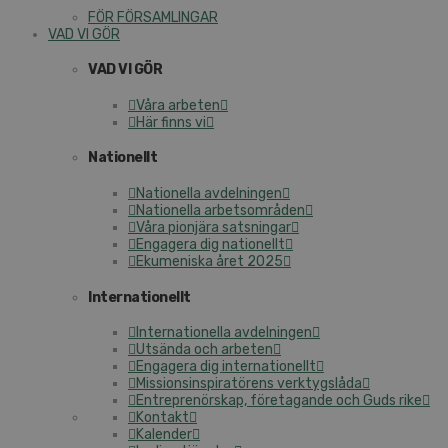
FÖR FÖRSAMLINGAR
VAD VI GÖR
VAD VI GÖR
Våra arbeten
Här finns vi
Nationellt
Nationella avdelningen
Nationella arbetsområden
Våra pionjära satsningar
Engagera dig nationellt
Ekumeniska året 2025
Internationellt
Internationella avdelningen
Utsända och arbeten
Engagera dig internationellt
Missionsinspiratörens verktygslåda
Entreprenörskap, företagande och Guds rike
Kontakt
Kalender