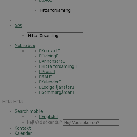
SAU
Sök
Mobile box
Kontakt
Tidning
Annonsera
Hitta församling
Press
SAU
Kalender
Lediga tjänster
Sommargårdar
MENU
MENU
Search mobile
English
Hej! Vad söker du?
Kontakt
Kalender