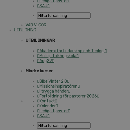
Lediga tjänster
SAU
VAD VI GÖR
UTBILDNING
UTBILDNINGAR
Akademi för Ledarskap och Teologi
Mullsjö folkhögskola
Apg29
Mindre kurser
BibelVinter 2.0
Missionsinspiratören
I trygga händer
Fortbildning för pastorer 2026
Kontakt
Kalender
Lediga tjänster
SAU