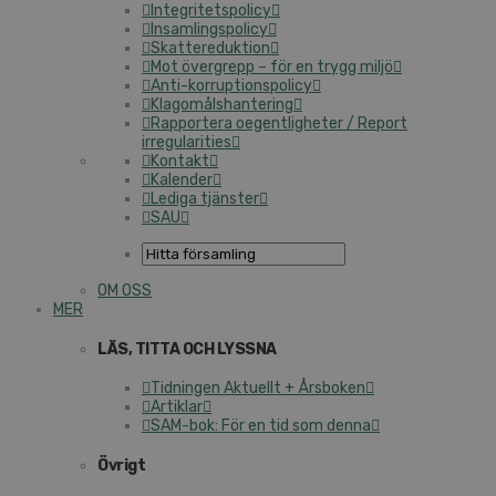
Integritetspolicy
Insamlingspolicy
Skattereduktion
Mot övergrepp – för en trygg miljö
Anti-korruptionspolicy
Klagomålshantering
Rapportera oegentligheter / Report
irregularities
Kontakt
Kalender
Lediga tjänster
SAU
OM OSS
MER
LÄS, TITTA OCH LYSSNA
Tidningen Aktuellt + Årsboken
Artiklar
SAM-bok: För en tid som denna
Övrigt