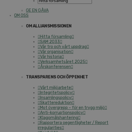
GE EN GÅVA
OM OSS
OM ALLIANSMISSIONEN
Hitta församling
SAM 2033
Vår tro och vårt uppdrag
Vår organisation
Vår historia
Verksamhetsåret 2025
Årskonferensen
TRANSPARENS OCH ÖPPENHET
Vårt miljöarbete
Integritetspolicy
Insamlingspolicy
Skattereduktion
Mot övergrepp – för en trygg miljö
Anti-korruptionspolicy
Klagomålshantering
Rapportera oegentligheter / Report
irregularities