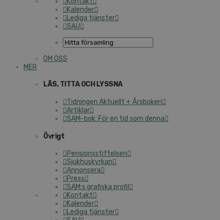
Kontakt
Kalender
Lediga tjänster
SAU
OM OSS
MER
LÄS, TITTA OCH LYSSNA
Tidningen Aktuellt + Årsboken
Artiklar
SAM-bok: För en tid som denna
Övrigt
Pensionsstiftelsen
Sjukhuskyrkan
Annonsera
Press
SAM:s grafiska profil
Kontakt
Kalender
Lediga tjänster