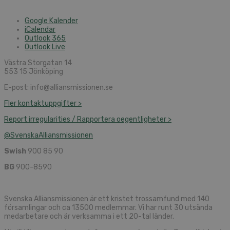
Google Kalender
iCalendar
Outlook 365
Outlook Live
Västra Storgatan 14
553 15 Jönköping
E-post: info@alliansmissionen.se
Fler kontaktuppgifter >
Report irregularities / Rapportera oegentligheter >
@SvenskaAlliansmissionen
Swish
900 85 90
BG
900-8590
Svenska Alliansmissionen är ett kristet trossamfund med 140
församlingar och ca 13500 medlemmar. Vi har runt 30 utsända
medarbetare och är verksamma i ett 20-tal länder.