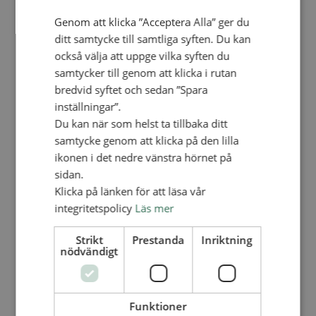
Personalförsäkringar
SAMP – personalförbundet
Genom att klicka ”Acceptera Alla” ger du
Kontakt
ditt samtycke till samtliga syften. Du kan
Kalender
Lediga tjänster
också välja att uppge vilka syften du
SAU
samtycker till genom att klicka i rutan
bredvid syftet och sedan ”Spara
inställningar”.
FÖR FÖRSAMLINGAR
Du kan när som helst ta tillbaka ditt
VAD VI GÖR
samtycke genom att klicka på den lilla
VAD VI GÖR
ikonen i det nedre vänstra hörnet på
sidan.
Våra arbeten
Här finns vi
Klicka på länken för att läsa vår
integritetspolicy
Läs mer
Nationellt
Nationella avdelningen
Strikt
Prestanda
Inriktning
Nationella arbetsområden
nödvändigt
Våra pionjära satsningar
Engagera dig nationellt
Ekumeniska året 2025
Funktioner
Internationellt