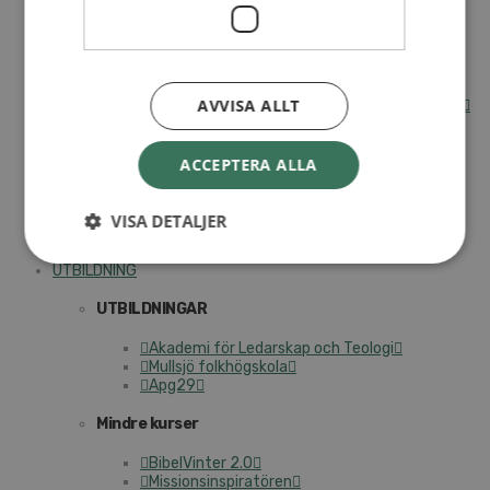
Internationella avdelningen
Utsända och arbeten
Engagera dig internationellt
Missionsinspiratörens verktygslåda
AVVISA ALLT
Entreprenörskap, företagande och Guds rike
Kontakt
Kalender
Lediga tjänster
ACCEPTERA ALLA
SAU
VISA DETALJER
VAD VI GÖR
UTBILDNING
UTBILDNINGAR
Akademi för Ledarskap och Teologi
Mullsjö folkhögskola
Apg29
Mindre kurser
BibelVinter 2.0
Missionsinspiratören