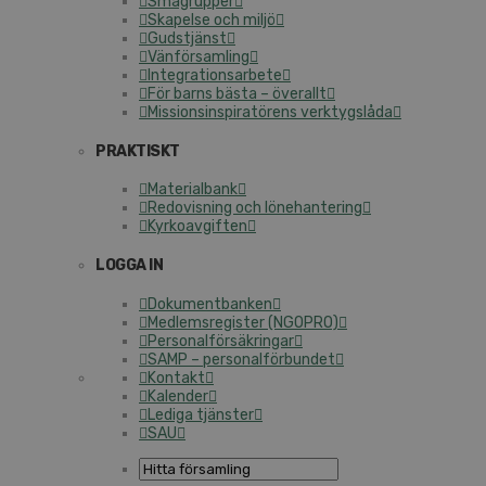
Smågrupper
Skapelse och miljö
Gudstjänst
Vänförsamling
Integrationsarbete
För barns bästa – överallt
Missionsinspiratörens verktygslåda
PRAKTISKT
Materialbank
Redovisning och lönehantering
Kyrkoavgiften
LOGGA IN
Dokumentbanken
Medlemsregister (NGOPRO)
Personalförsäkringar
SAMP – personalförbundet
Kontakt
Kalender
Lediga tjänster
SAU