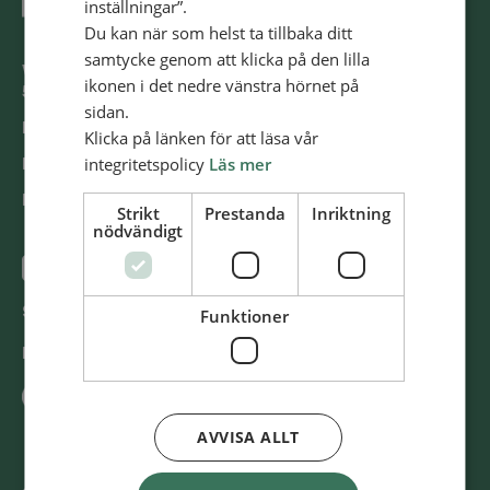
inställningar”.
Du kan när som helst ta tillbaka ditt
samtycke genom att klicka på den lilla
Västra Storgatan 14
ikonen i det nedre vänstra hörnet på
553 15 Jönköping
sidan.
E-post: info@​alliansmissionen.​se
Klicka på länken för att läsa vår
integritetspolicy
Läs mer
Fler kon­takt­upp­gif­ter >
Report ir­re­gu­la­ri­ti­es / Rap­por­te­ra oe­gent­lig­he­ter >
Strikt
Prestanda
Inriktning
nödvändigt
@SvenskaAl­li­ans­mis­sio­nen
Swish
900 85 90
Funktioner
BG
900-8590
AVVISA ALLT