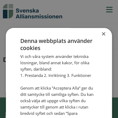
N
v
g
t
×
The Blog
Denna webbplats använder
cookies
Vi och våra system använder tekniska
DSC_0451
lösningar, bland annat kakor, för olika
syften, däribland:
1. Prestanda 2. Inriktning 3. Funktioner
Genom att klicka ”Acceptera Alla” ger du
ditt samtycke till samtliga syften. Du kan
också välja att uppge vilka syften du
samtycker till genom att klicka i rutan
bredvid syftet och sedan ”Spara