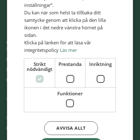
inställningar”.
Du kan när som helst ta tillbaka ditt
samtycke genom att klicka på den lilla
ikonen i det nedre vänstra hörnet på
sidan.
Klicka på länken för att läsa vår
Väst­ra Stor­ga­tan 14
553 15 Jön­kö­ping
integritetspolicy
Läs mer
E-post: info@​all​ians​miss​ione​n.​se
Strikt
Prestanda
Inriktning
nödvändigt
Fler kon­takt­upp­gif­ter >
Re­port ir­re­gu­la­ri­ti­es / Rap­por­te­ra oe­gent­lig­he­ter >
Funktioner
@SvenskaAl­li­ans­mis­sio­nen
Swish
900 85 90
AVVISA ALLT
BG
900-8590