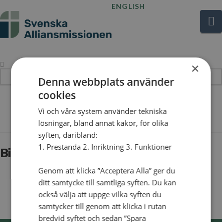
ENG­LISH
N
v
g
t
×
Hej!
Denna webbplats använder
Vad
cookies
söker
The Blog
Vi och våra system använder tekniska
du?
lösningar, bland annat kakor, för olika
syften, däribland:
1. Prestanda 2. Inriktning 3. Funktioner
Bi­ziwick Wanja snic­kar­lä­ra­re
Genom att klicka ”Acceptera Alla” ger du
ditt samtycke till samtliga syften. Du kan
också välja att uppge vilka syften du
samtycker till genom att klicka i rutan
bredvid syftet och sedan ”Spara