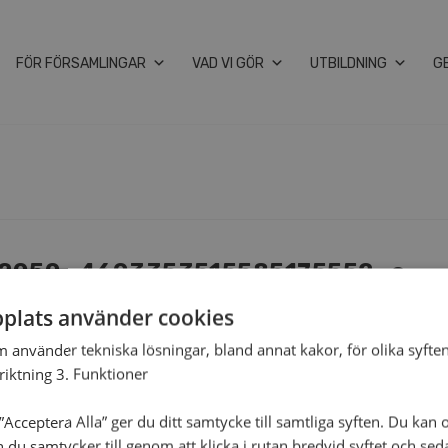
FÖR FÖRSAMLINGAR
VAD VI GÖR
UTBILDNING
G
2050_4603353515585175552_o
plats använder cookies
m använder tekniska lösningar, bland annat kakor, för olika syften
nriktning 3. Funktioner
Acceptera Alla” ger du ditt samtycke till samtliga syften. Du kan o
n du samtycker till genom att klicka i rutan bredvid syftet och se