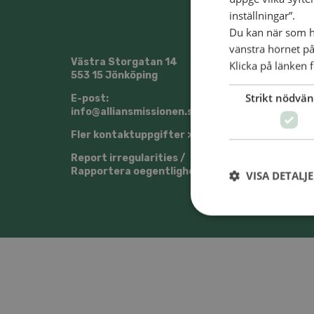
inställningar”.
Du kan när som he
vänstra hörnet på
Västra Storgatan 14
Klicka på länken f
@Sven
553 15 Jönköping
Strikt nödvän
E-post:
info@alliansmissionen.se
Fler kontaktuppgifter >
Report irregularities /
Rapportera oegentligheter >
VISA DETALJ