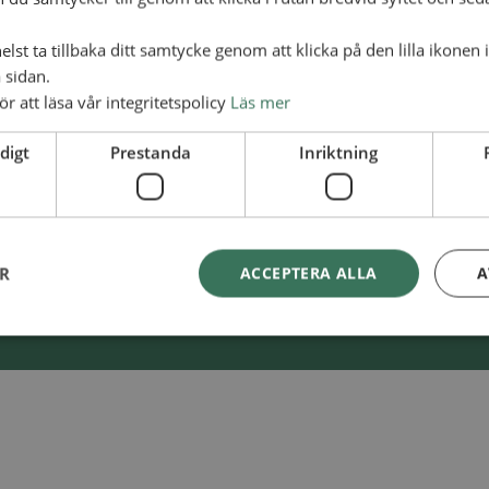
lst ta tillbaka ditt samtycke genom att klicka på den lilla ikonen 
 sidan.
Swish
900 85 90
ör att läsa vår integritetspolicy
Läs mer
skaAlliansmissionen
BG
900-8590
digt
Prestanda
Inriktning
ER
ACCEPTERA ALLA
A