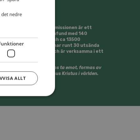
i det nedre
Svenska Alliansmissionen är ett
kristet trossamfund med 140
församlingar och ca 13500
Funktioner
medlemmar. Vi har runt 30 utsända
medarbetare och är verksamma i ett
20-tal länder.
Vi vill tillsammans ta emot, formas av
och gestalta Jesus Kristus i världen.
VVISA ALLT