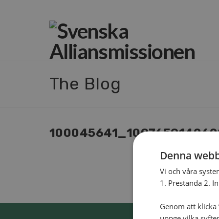
The Blog
100045641_109765914060
Denna webb
Vi och våra syste
1. Prestanda 2. I
Genom att klicka ”
uppge vilka syfte