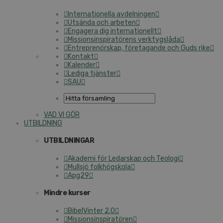
Internationella avdelningen
Utsända och arbeten
Engagera dig internationellt
Missionsinspiratörens verktygslåda
Entreprenörskap, företagande och Guds rike
Kontakt
Kalender
Lediga tjänster
SAU
VAD VI GÖR
UTBILDNING
UTBILDNINGAR
Akademi för Ledarskap och Teologi
Mullsjö folkhögskola
Apg29
Mindre kurser
BibelVinter 2.0
Missionsinspiratören