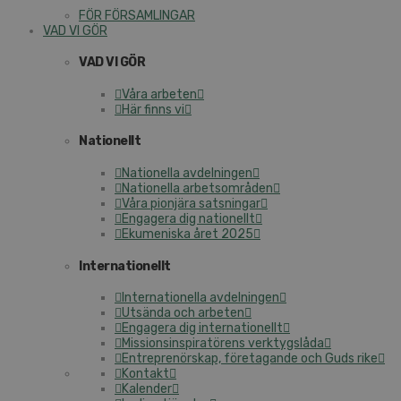
FÖR FÖRSAMLINGAR
VAD VI GÖR
VAD VI GÖR
Våra arbeten
Här finns vi
Nationellt
Nationella avdelningen
Nationella arbetsområden
Våra pionjära satsningar
Engagera dig nationellt
Ekumeniska året 2025
Internationellt
Internationella avdelningen
Utsända och arbeten
Engagera dig internationellt
Missionsinspiratörens verktygslåda
Entreprenörskap, företagande och Guds rike
Kontakt
Kalender