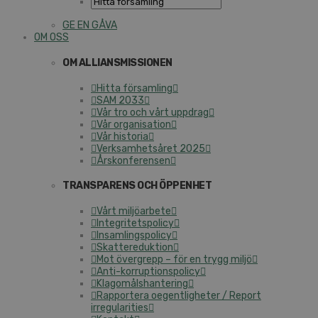
GE EN GÅVA
OM OSS
OM ALLIANSMISSIONEN
Hitta församling
SAM 2033
Vår tro och vårt uppdrag
Vår organisation
Vår historia
Verksamhetsåret 2025
Årskonferensen
TRANSPARENS OCH ÖPPENHET
Vårt miljöarbete
Integritetspolicy
Insamlingspolicy
Skattereduktion
Mot övergrepp – för en trygg miljö
Anti-korruptionspolicy
Klagomålshantering
Rapportera oegentligheter / Report
irregularities