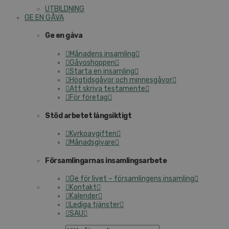
UTBILDNING
GE EN GÅVA
Ge en gåva
Månadens insamling
Gåvoshoppen
Starta en insamling
Högtidsgåvor och minnesgåvor
Att skriva testamente
För företag
Stöd arbetet långsiktigt
Kyrkoavgiften
Månadsgivare
Församlingarnas insamlingsarbete
Ge för livet – församlingens insamling
Kontakt
Kalender
Lediga tjänster
SAU