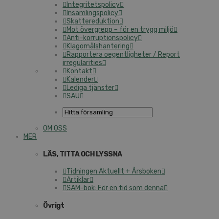
Integritetspolicy
Insamlingspolicy
Skattereduktion
Mot övergrepp – för en trygg miljö
Anti-korruptionspolicy
Klagomålshantering
Rapportera oegentligheter / Report
irregularities
Kontakt
Kalender
Lediga tjänster
SAU
OM OSS
MER
LÄS, TITTA OCH LYSSNA
Tidningen Aktuellt + Årsboken
Artiklar
SAM-bok: För en tid som denna
Övrigt