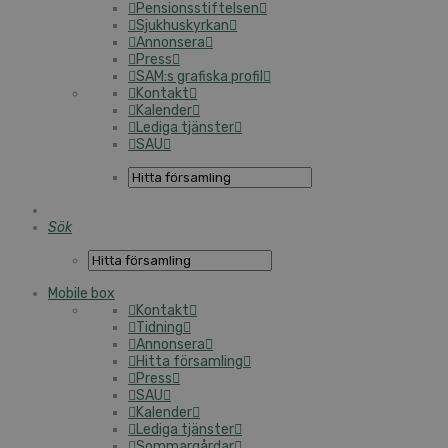
Pensionsstiftelsen
Sjukhuskyrkan
Annonsera
Press
SAM:s grafiska profil
Kontakt
Kalender
Lediga tjänster
SAU
Sök
Mobile box
Kontakt
Tidning
Annonsera
Hitta församling
Press
SAU
Kalender
Lediga tjänster
Sommargårdar