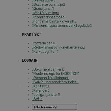
Smågrupper
Skapelse och miljö
Gudstjänst
Vänförsamling
Integrationsarbete
För barns bästa – överallt
Missionsinspiratörens verktygslåda
PRAKTISKT
Materialbank
Redovisning och lönehantering
Kyrkoavgiften
LOGGA IN
Dokumentbanken
Medlemsregister (NGOPRO)
Personalförsäkringar
SAMP – personalförbundet
Kontakt
Kalender
Lediga tjänster
SAU