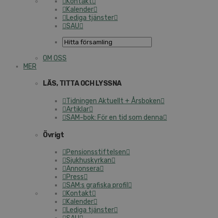
Kontakt
Kalender
Lediga tjänster
SAU
OM OSS
MER
LÄS, TITTA OCH LYSSNA
Tidningen Aktuellt + Årsboken
Artiklar
SAM-bok: För en tid som denna
Övrigt
Pensionsstiftelsen
Sjukhuskyrkan
Annonsera
Press
SAM:s grafiska profil
Kontakt
Kalender
Lediga tjänster