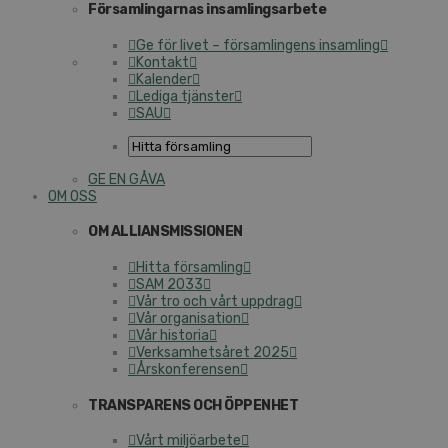
Församlingarnas insamlingsarbete
Ge för livet – församlingens insamling
Kontakt
Kalender
Lediga tjänster
SAU
GE EN GÅVA
OM OSS
OM ALLIANSMISSIONEN
Hitta församling
SAM 2033
Vår tro och vårt uppdrag
Vår organisation
Vår historia
Verksamhetsåret 2025
Årskonferensen
TRANSPARENS OCH ÖPPENHET
Vårt miljöarbete