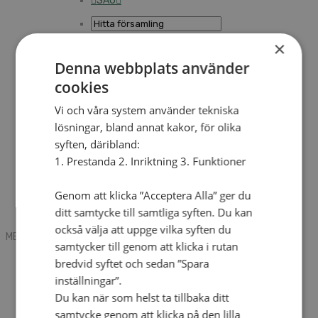
SAU
×
Sök
Denna webbplats använder
cookies
Mobile box
Vi och våra system använder tekniska
Kontakt
lösningar, bland annat kakor, för olika
Tidning
Annonsera
syften, däribland:
Hitta församling
1. Prestanda 2. Inriktning 3. Funktioner
Press
SAU
Kalender
Genom att klicka ”Acceptera Alla” ger du
Lediga tjänster
ditt samtycke till samtliga syften. Du kan
Sommargårdar
också välja att uppge vilka syften du
MENU
MENU
samtycker till genom att klicka i rutan
Search mobile
bredvid syftet och sedan ”Spara
English
inställningar”.
Hej! Vad söker du?
Du kan när som helst ta tillbaka ditt
Kontakt
Kalender
samtycke genom att klicka på den lilla