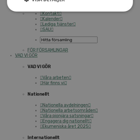
Personalförsäkringar
SAMP – personalförbundet
Kontakt
Kalender
Lediga tjänster
SAU
FÖR FÖRSAMLINGAR
VAD VI GÖR
VAD VI GÖR
Våra arbeten
Här finns vi
Nationellt
Nationella avdelningen
Nationella arbetsområden
Våra pionjära satsningar
Engagera dig nationellt
Ekumeniska året 2025
Internationellt