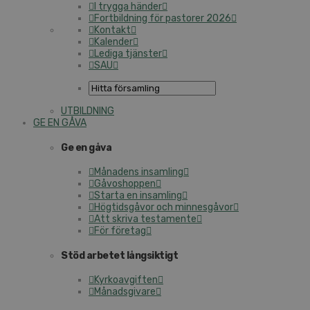
I trygga händer
Fortbildning för pastorer 2026
Kontakt
Kalender
Lediga tjänster
SAU
UTBILDNING
GE EN GÅVA
Ge en gåva
Månadens insamling
Gåvoshoppen
Starta en insamling
Högtidsgåvor och minnesgåvor
Att skriva testamente
För företag
Stöd arbetet långsiktigt
Kyrkoavgiften
Månadsgivare