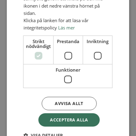
Lediga tjänster
ikonen i det nedre vänstra hörnet på
SAU
FÖR FÖRSAMLINGAR
sidan.
Klicka på länken för att läsa vår
FÖRDJUPNING OCH UTVECKLING
integritetspolicy
Läs mer
Missionella initiativ
Apollos – församlingsutveckling
Strikt
Prestanda
Inriktning
Smågrupper
nödvändigt
Skapelse och miljö
Gudstjänst
Vänförsamling
Integrationsarbete
Funktioner
För barns bästa – överallt
Missionsinspiratörens verktygslåda
PRAKTISKT
Materialbank
Redovisning och lönehantering
AVVISA ALLT
Kyrkoavgiften
LOGGA IN
ACCEPTERA ALLA
Dokumentbanken
Medlemsregister (NGOPRO)
VISA DETALJER