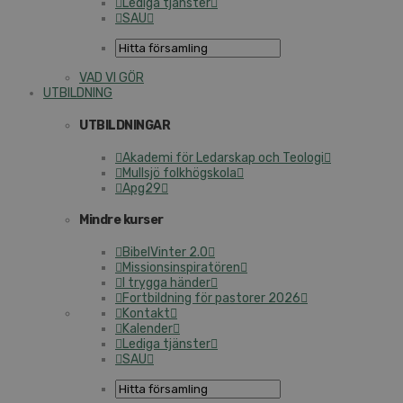
Lediga tjänster
SAU
VAD VI GÖR
UTBILDNING
UTBILDNINGAR
Akademi för Ledarskap och Teologi
Mullsjö folkhögskola
Apg29
Mindre kurser
BibelVinter 2.0
Missionsinspiratören
I trygga händer
Fortbildning för pastorer 2026
Kontakt
Kalender
Lediga tjänster
SAU