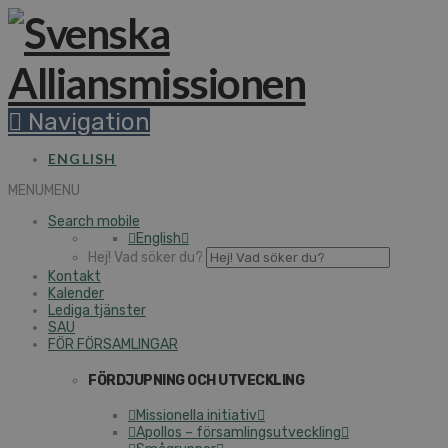
Navigation
ENGLISH
MENU
MENU
Search mobile
English
Hej! Vad söker du?
Kontakt
Kalender
Lediga tjänster
SAU
FÖR FÖRSAMLINGAR
FÖRDJUPNING OCH UTVECKLING
Missionella initiativ
Apollos – församlingsutveckling