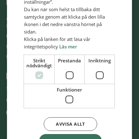
inställningar”.
Du kan när som helst ta tillbaka ditt
samtycke genom att klicka på den lilla
Västra Storgatan 14
ikonen i det nedre vänstra hörnet på
553 15 Jönköping
sidan.
E-post: info@​alliansmissionen.​se
Klicka på länken för att läsa vår
integritetspolicy
Läs mer
Fler kon­takt­upp­gif­ter >
Report ir­re­gu­la­ri­ti­es / Rap­por­te­ra oe­gent­lig­he­ter >
Strikt
Prestanda
Inriktning
nödvändigt
@SvenskaAl­li­ans­mis­sio­nen
Swish
900 85 90
Funktioner
BG
900-8590
AVVISA ALLT