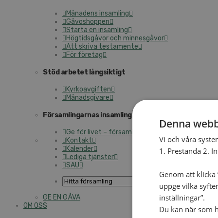
Må­na­dens in­sam­ling
Gå­voshop­pen
Star­ta en in­sam­ling
Hög­tids­gå­vor och min­nes­gå­vor
Att skri­va tes­ta­men­te
För fö­re­tag
Stöd ar­be­tet lång­sik­tigt
Kyr­ko­av­gif­ten
Må­nads­gi­va­re
För­sam­ling­ar­nas in­sam­lings­ar­be­te
Denna webb
Ge för livet – för­sam­ling­ens in­sam­ling
Vi och våra syste
Kon­takt
Ka­len­der
1. Prestanda 2. I
Le­di­ga tjäns­ter
SAU
Genom att klicka ”
uppge vilka syfte
inställningar”.
GE EN GÅVA
OM OSS
Du kan när som he