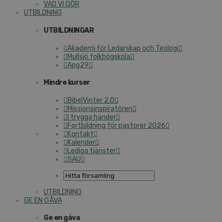
VAD VI GÖR
UT­BILD­NING
UT­BILD­NING­AR
Aka­de­mi för Le­dar­skap och Te­o­lo­gi
Mull­s­jö folk­hög­sko­la
Apg29
Mind­re kur­ser
Bi­bel­Vin­ter 2.0
Mis­sions­in­spi­ra­tö­ren
I tryg­ga hän­der
Fort­bild­ning för pas­to­rer 2026
Kon­takt
Ka­len­der
Le­di­ga tjäns­ter
SAU
UT­BILD­NING
GE EN GÅVA
Ge en gåva