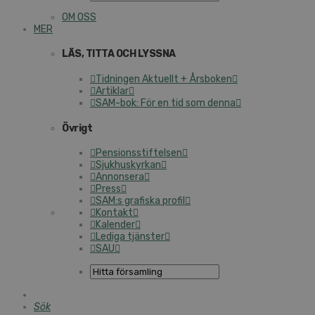
OM OSS
MER
LÄS, TITTA OCH LYSS­NA
Tid­ning­en Ak­tu­ellt + Års­bo­ken
Ar­tik­lar
SAM-bok: För en tid som denna
Öv­rigt
Pen­sions­stif­tel­sen
Sjuk­hu­s­kyr­kan
An­non­se­ra
Press
SAM:s gra­fis­ka pro­fil
Kon­takt
Ka­len­der
Le­di­ga tjäns­ter
SAU
Sök