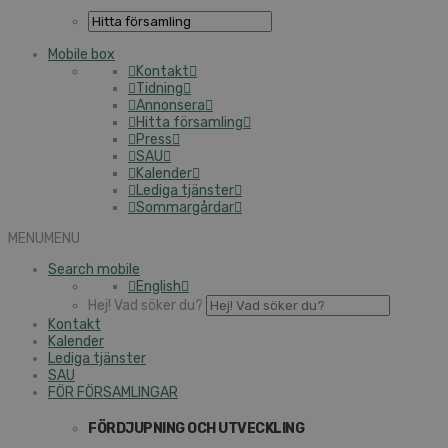
Mo­bi­le box
Kon­takt
Tid­ning
An­non­se­ra
Hitta för­sam­ling
Press
SAU
Ka­len­der
Le­di­ga tjäns­ter
Som­mar­går­dar
MENU
MENU
Se­arch mo­bi­le
Eng­lish
Hej! Vad söker du?
Kon­takt
Ka­len­der
Le­di­ga tjäns­ter
SAU
FÖR FÖR­SAM­LING­AR
FÖR­DJUP­NING OCH UT­VECK­LING