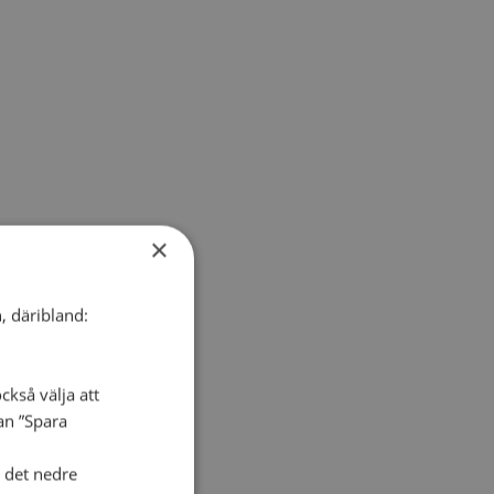
×
, däribland:
ckså välja att
dan ”Spara
i det nedre