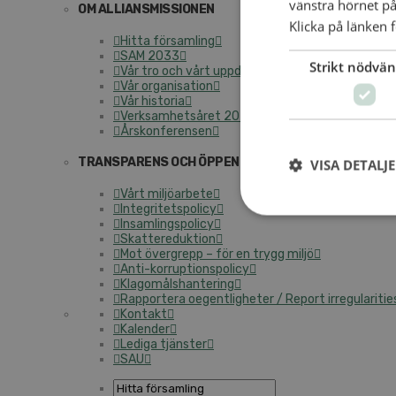
vänstra hörnet på
OM AL­LI­ANS­MIS­SIO­NEN
Klicka på länken f
Hitta för­sam­ling
SAM 2033
Strikt nödvän
Vår tro och vårt upp­drag
Vår or­ga­ni­sa­tion
Vår histo­ria
Verk­sam­hets­å­ret 2025
Års­kon­fe­ren­sen
TRANS­PA­RENS OCH ÖP­PEN­HET
VISA DETALJ
Vårt mil­jö­ar­be­te
In­tegri­tets­po­li­cy
In­sam­lings­po­li­cy
Skat­te­re­duk­tion
Mot över­grepp – för en trygg miljö
An­ti-kor­rup­tions­po­li­cy
Kla­gomåls­han­te­ring
Rap­por­te­ra oe­gent­lig­he­ter / Re­port ir­re­gu­la­ri­ti­e
Kon­takt
Ka­len­der
Le­di­ga tjäns­ter
SAU