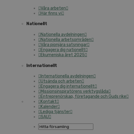
Våra ar­be­ten
Här finns vi
Na­tio­nellt
Na­tio­nel­la av­del­ning­en
Na­tio­nel­la ar­bets­om­rå­den
Våra pi­on­jä­ra sats­ning­ar
En­ga­ge­ra dig na­tio­nellt
Eku­me­nis­ka året 2025
In­ter­na­tio­nellt
In­ter­na­tio­nel­la av­del­ning­en
Ut­sän­da och ar­be­ten
En­ga­ge­ra dig in­ter­na­tio­nellt
Mis­sions­in­spi­ra­tö­rens verk­tygs­lå­da
Ent­re­pre­nör­skap, fö­re­ta­gan­de och Guds rike
Kon­takt
Ka­len­der
Le­di­ga tjäns­ter
SAU