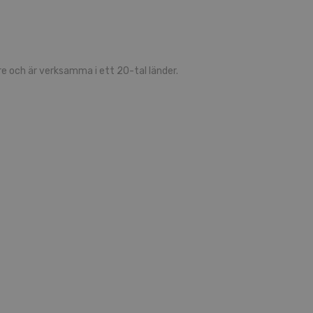
re och är verk­sam­ma i ett 20-tal län­der.