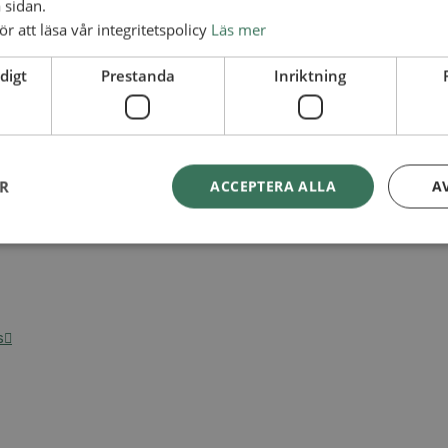
 sidan.
ör att läsa vår integritetspolicy
Läs mer
digt
Prestanda
Inriktning
ER
ACCEPTERA ALLA
A
s