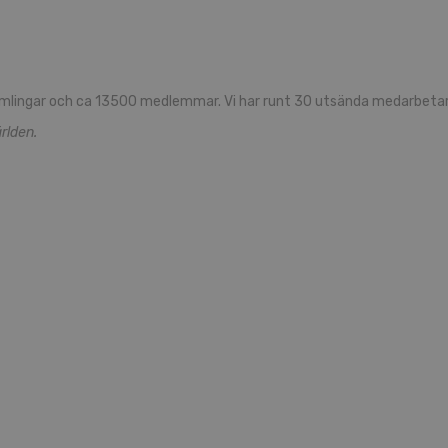
sam­ling­ar och ca 13500 med­lem­mar. Vi har runt 30 ut­sän­da med­ar­be­ta­
rl­den.