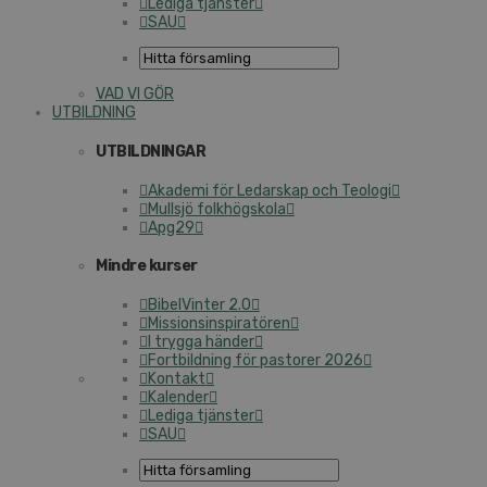
Lediga tjänster
SAU
VAD VI GÖR
UTBILDNING
UTBILDNINGAR
Akademi för Ledarskap och Teologi
Mullsjö folkhögskola
Apg29
Mindre kurser
BibelVinter 2.0
Missionsinspiratören
I trygga händer
Fortbildning för pastorer 2026
Kontakt
Kalender
Lediga tjänster
SAU