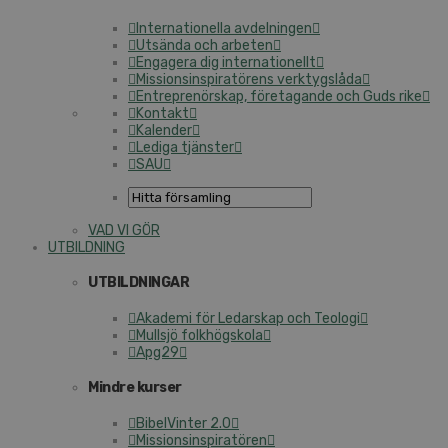
Internationella avdelningen
Utsända och arbeten
Engagera dig internationellt
Missionsinspiratörens verktygslåda
Entreprenörskap, företagande och Guds rike
Kontakt
Kalender
Lediga tjänster
SAU
VAD VI GÖR
UTBILDNING
UTBILDNINGAR
Akademi för Ledarskap och Teologi
Mullsjö folkhögskola
Apg29
Mindre kurser
BibelVinter 2.0
Missionsinspiratören