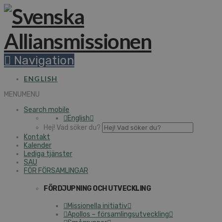
Navigation
ENGLISH
MENU
MENU
Search mobile
English
Hej! Vad söker du?
Kontakt
Kalender
Lediga tjänster
SAU
FÖR FÖRSAMLINGAR
FÖRDJUPNING OCH UTVECKLING
Missionella initiativ
Apollos – församlingsutveckling