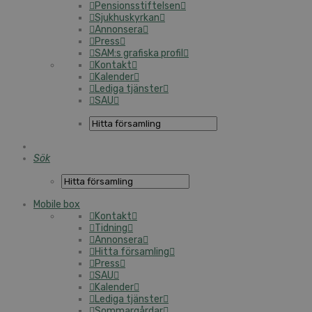
Pensionsstiftelsen
Sjukhuskyrkan
Annonsera
Press
SAM:s grafiska profil
Kontakt
Kalender
Lediga tjänster
SAU
Sök
Mobile box
Kontakt
Tidning
Annonsera
Hitta församling
Press
SAU
Kalender
Lediga tjänster
Sommargårdar