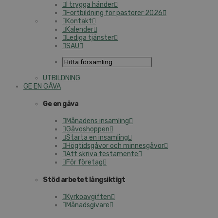
I trygga händer
Fortbildning för pastorer 2026
Kontakt
Kalender
Lediga tjänster
SAU
UTBILDNING
GE EN GÅVA
Ge en gåva
Månadens insamling
Gåvoshoppen
Starta en insamling
Högtidsgåvor och minnesgåvor
Att skriva testamente
För företag
Stöd arbetet långsiktigt
Kyrkoavgiften
Månadsgivare