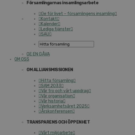
Församlingarnas insamlingsarbete
Ge för livet – församlingens insamling
Kontakt
Kalender
Lediga tjänster
SAU
GE EN GÅVA
OM OSS
OM ALLIANSMISSIONEN
Hitta församling
SAM 2033
Vår tro och vårt uppdrag
Vår organisation
Vår historia
Verksamhetsåret 2025
Årskonferensen
TRANSPARENS OCH ÖPPENHET
Vårt miljöarbete