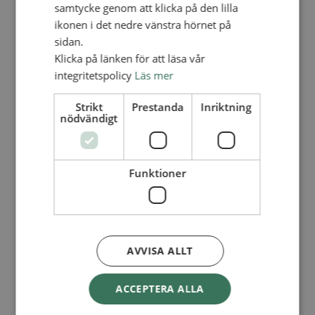
Lediga tjänster
samtycke genom att klicka på den lilla
SAU
ikonen i det nedre vänstra hörnet på
FÖR FÖRSAMLINGAR
sidan.
FÖRDJUPNING OCH UTVECKLING
Klicka på länken för att läsa vår
integritetspolicy
Läs mer
Missionella initiativ
Apollos – församlingsutveckling
Smågrupper
Strikt
Prestanda
Inriktning
Skapelse och miljö
nödvändigt
Gudstjänst
Vänförsamling
Integrationsarbete
För barns bästa – överallt
Funktioner
Missionsinspiratörens verktygslåda
PRAKTISKT
Materialbank
Redovisning och lönehantering
Kyrkoavgiften
AVVISA ALLT
LOGGA IN
ACCEPTERA ALLA
Dokumentbanken
Medlemsregister (NGOPRO)