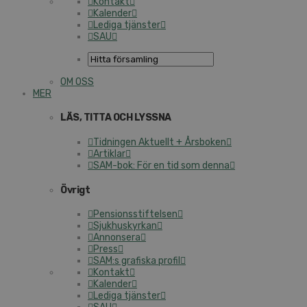
Kontakt
Kalender
Lediga tjänster
SAU
OM OSS
MER
LÄS, TITTA OCH LYSSNA
Tidningen Aktuellt + Årsboken
Artiklar
SAM-bok: För en tid som denna
Övrigt
Pensionsstiftelsen
Sjukhuskyrkan
Annonsera
Press
SAM:s grafiska profil
Kontakt
Kalender
Lediga tjänster