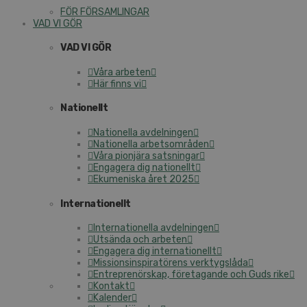
FÖR FÖRSAMLINGAR
VAD VI GÖR
VAD VI GÖR
Våra arbeten
Här finns vi
Nationellt
Nationella avdelningen
Nationella arbetsområden
Våra pionjära satsningar
Engagera dig nationellt
Ekumeniska året 2025
Internationellt
Internationella avdelningen
Utsända och arbeten
Engagera dig internationellt
Missionsinspiratörens verktygslåda
Entreprenörskap, företagande och Guds rike
Kontakt
Kalender