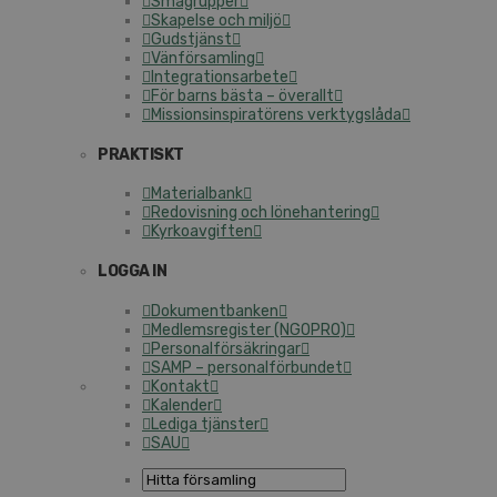
Smågrupper
Skapelse och miljö
Gudstjänst
Vänförsamling
Integrationsarbete
För barns bästa – överallt
Missionsinspiratörens verktygslåda
PRAKTISKT
Materialbank
Redovisning och lönehantering
Kyrkoavgiften
LOGGA IN
Dokumentbanken
Medlemsregister (NGOPRO)
Personalförsäkringar
SAMP – personalförbundet
Kontakt
Kalender
Lediga tjänster
SAU