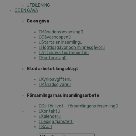
UTBILDNING
GE EN GÅVA
Ge en gåva
Månadens insamling
Gåvoshoppen
Starta en insamling
Högtidsgåvor och minnesgåvor
Att skriva testamente
För företag
Stöd arbetet långsiktigt
Kyrkoavgiften
Månadsgivare
Församlingarnas insamlingsarbete
Ge för livet – församlingens insamling
Kontakt
Kalender
Lediga tjänster
SAU