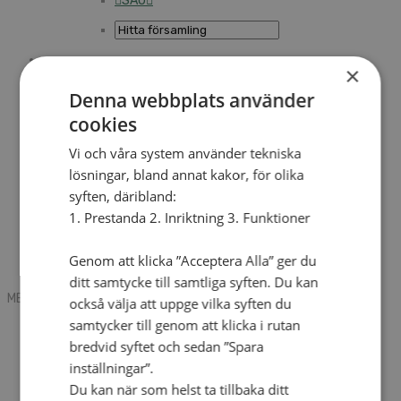
SAU
×
Sök
Denna webbplats använder
cookies
Mobile box
Kontakt
Vi och våra system använder tekniska
Tidning
lösningar, bland annat kakor, för olika
Annonsera
syften, däribland:
Hitta församling
Press
1. Prestanda 2. Inriktning 3. Funktioner
SAU
Kalender
Lediga tjänster
Genom att klicka ”Acceptera Alla” ger du
Sommargårdar
ditt samtycke till samtliga syften. Du kan
MENU
MENU
också välja att uppge vilka syften du
samtycker till genom att klicka i rutan
Search mobile
English
bredvid syftet och sedan ”Spara
Hej! Vad söker du?
inställningar”.
Kontakt
Du kan när som helst ta tillbaka ditt
Kalender