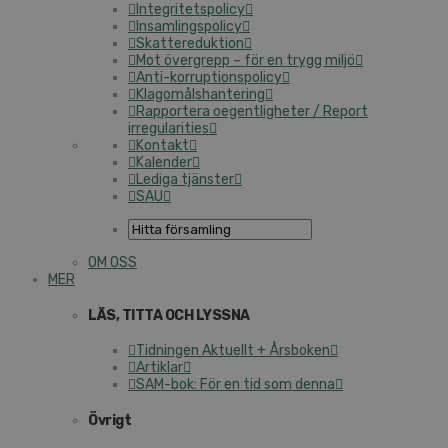
Integritetspolicy
Insamlingspolicy
Skattereduktion
Mot övergrepp – för en trygg miljö
Anti-korruptionspolicy
Klagomålshantering
Rapportera oegentligheter / Report
irregularities
Kontakt
Kalender
Lediga tjänster
SAU
OM OSS
MER
LÄS, TITTA OCH LYSSNA
Tidningen Aktuellt + Årsboken
Artiklar
SAM-bok: För en tid som denna
Övrigt