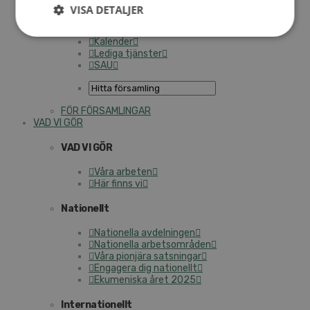
Personalförsäkringar
VISA DETALJER
SAMP – personalförbundet
Kontakt
Kalender
Lediga tjänster
SAU
FÖR FÖRSAMLINGAR
VAD VI GÖR
VAD VI GÖR
Våra arbeten
Här finns vi
Nationellt
Nationella avdelningen
Nationella arbetsområden
Våra pionjära satsningar
Engagera dig nationellt
Ekumeniska året 2025
Internationellt