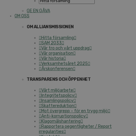
GE EN GÅVA
OM OSS
OM ALLIANSMISSIONEN
Hitta församling
SAM 2033
Vår tro och vårt uppdrag
Vår organisation
Vår historia
Verksamhetsåret 2025
Årskonferensen
TRANSPARENS OCH ÖPPENHET
Vårt miljöarbete
Integritetspolicy
Insamlingspolicy
Skattereduktion
Mot övergrepp – för en trygg miljö
Anti-korruptionspolicy
Klagomålshantering
Rapportera oegentligheter / Report
irregularities