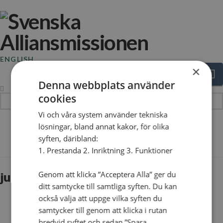
ENGLISH
×
N
Denna webbplats använder
cookies
Hej!
Vad
Vi och våra system använder tekniska
söker
lösningar, bland annat kakor, för olika
The Blog
du?
syften, däribland:
1. Prestanda 2. Inriktning 3. Funktioner
Genom att klicka ”Acceptera Alla” ger du
julgavan-23-14
ditt samtycke till samtliga syften. Du kan
också välja att uppge vilka syften du
samtycker till genom att klicka i rutan
bredvid syftet och sedan ”Spara