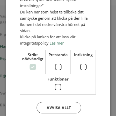
inställningar”.
Du kan när som helst ta tillbaka ditt
Västra Storgatan 14
samtycke genom att klicka på den lilla
553 15 Jönköping
ikonen i det nedre vänstra hörnet på
sidan.
E-post: info@alliansmissionen.se
Klicka på länken för att läsa vår
integritetspolicy
Läs mer
Fler kontaktuppgifter >
Strikt
Prestanda
Inriktning
nödvändigt
Report irregularities / Rapportera oegentligheter >
@SvenskaAlliansmissionen
Funktioner
Swish
900 85 90
BG
900-8590
AVVISA ALLT