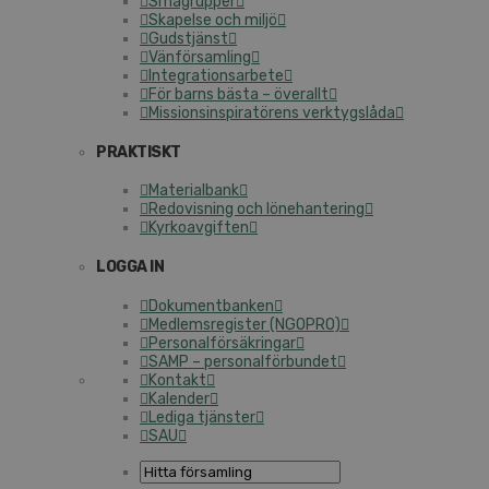
Smågrupper
Skapelse och miljö
Gudstjänst
Vänförsamling
Integrationsarbete
För barns bästa – överallt
Missionsinspiratörens verktygslåda
PRAKTISKT
Materialbank
Redovisning och lönehantering
Kyrkoavgiften
LOGGA IN
Dokumentbanken
Medlemsregister (NGOPRO)
Personalförsäkringar
SAMP – personalförbundet
Kontakt
Kalender
Lediga tjänster
SAU