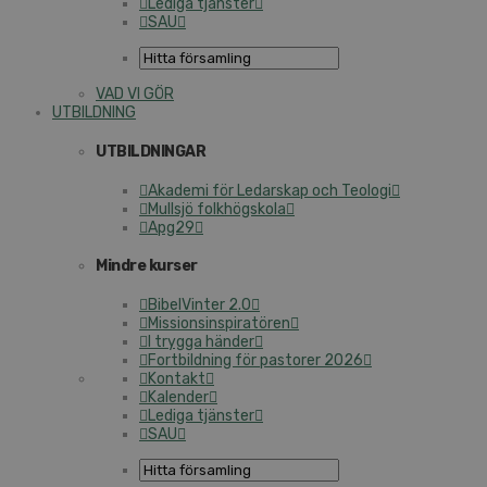
Lediga tjänster
SAU
VAD VI GÖR
UTBILDNING
UTBILDNINGAR
Akademi för Ledarskap och Teologi
Mullsjö folkhögskola
Apg29
Mindre kurser
BibelVinter 2.0
Missionsinspiratören
I trygga händer
Fortbildning för pastorer 2026
Kontakt
Kalender
Lediga tjänster
SAU