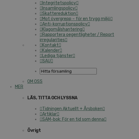
Integritetspolicy
Insamlingspolicy
Skattereduktion
Mot övergrepp – för en trygg miljö
Anti-korruptionspolicy
Klagomålshantering
Rapportera oegentligheter / Report
irregularities
Kontakt
Kalender
Lediga tjänster
SAU
OM OSS
MER
LÄS, TITTA OCH LYSSNA
Tidningen Aktuellt + Årsboken
Artiklar
SAM-bok: För en tid som denna
Övrigt