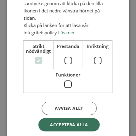
Lediga tjänster
samtycke genom att klicka på den lilla
SAU
ikonen i det nedre vänstra hörnet på
FÖR FÖRSAMLINGAR
sidan.
FÖRDJUPNING OCH UTVECKLING
Klicka på länken för att läsa vår
integritetspolicy
Läs mer
Missionella initiativ
Apollos – församlingsutveckling
Smågrupper
Strikt
Prestanda
Inriktning
Skapelse och miljö
nödvändigt
Gudstjänst
Vänförsamling
Integrationsarbete
För barns bästa – överallt
Funktioner
Missionsinspiratörens verktygslåda
PRAKTISKT
Materialbank
Redovisning och lönehantering
Kyrkoavgiften
AVVISA ALLT
LOGGA IN
ACCEPTERA ALLA
Dokumentbanken
Medlemsregister (NGOPRO)