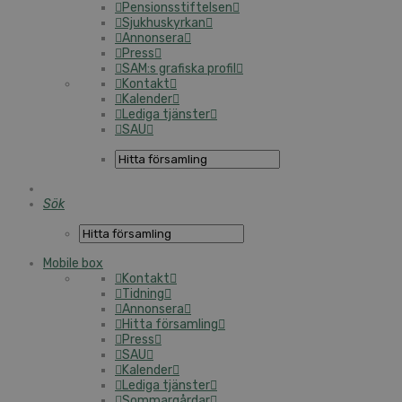
Pensionsstiftelsen
Sjukhuskyrkan
Annonsera
Press
SAM:s grafiska profil
Kontakt
Kalender
Lediga tjänster
SAU
Sök
Mobile box
Kontakt
Tidning
Annonsera
Hitta församling
Press
SAU
Kalender
Lediga tjänster
Sommargårdar