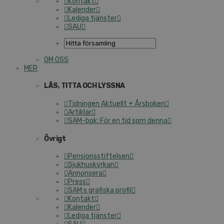
Kontakt
Kalender
Lediga tjänster
SAU
OM OSS
MER
LÄS, TITTA OCH LYSSNA
Tidningen Aktuellt + Årsboken
Artiklar
SAM-bok: För en tid som denna
Övrigt
Pensionsstiftelsen
Sjukhuskyrkan
Annonsera
Press
SAM:s grafiska profil
Kontakt
Kalender
Lediga tjänster