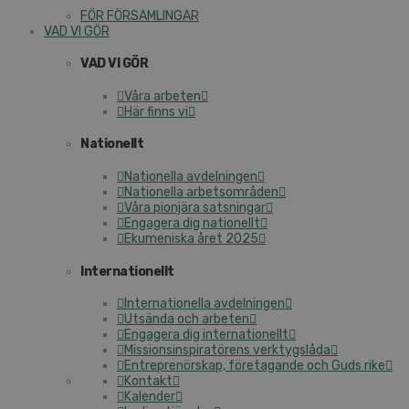
FÖR FÖRSAMLINGAR
VAD VI GÖR
VAD VI GÖR
Våra arbeten
Här finns vi
Nationellt
Nationella avdelningen
Nationella arbetsområden
Våra pionjära satsningar
Engagera dig nationellt
Ekumeniska året 2025
Internationellt
Internationella avdelningen
Utsända och arbeten
Engagera dig internationellt
Missionsinspiratörens verktygslåda
Entreprenörskap, företagande och Guds rike
Kontakt
Kalender