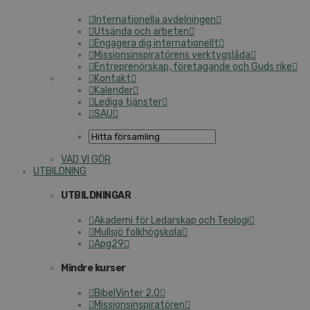
Internationella avdelningen
Utsända och arbeten
Engagera dig internationellt
Missionsinspiratörens verktygslåda
Entreprenörskap, företagande och Guds rike
Kontakt
Kalender
Lediga tjänster
SAU
VAD VI GÖR
UTBILDNING
UTBILDNINGAR
Akademi för Ledarskap och Teologi
Mullsjö folkhögskola
Apg29
Mindre kurser
BibelVinter 2.0
Missionsinspiratören