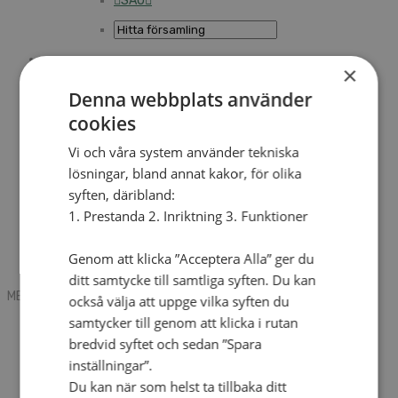
SAU
×
Sök
Denna webbplats använder
cookies
Mobile box
Kontakt
Vi och våra system använder tekniska
Tidning
lösningar, bland annat kakor, för olika
Annonsera
syften, däribland:
Hitta församling
Press
1. Prestanda 2. Inriktning 3. Funktioner
SAU
Kalender
Lediga tjänster
Genom att klicka ”Acceptera Alla” ger du
Sommargårdar
ditt samtycke till samtliga syften. Du kan
MENU
MENU
också välja att uppge vilka syften du
samtycker till genom att klicka i rutan
Search mobile
English
bredvid syftet och sedan ”Spara
Hej! Vad söker du?
inställningar”.
Kontakt
Du kan när som helst ta tillbaka ditt
Kalender