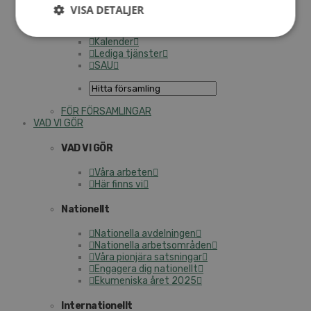
Personalförsäkringar
VISA DETALJER
SAMP – personalförbundet
Kontakt
Kalender
Lediga tjänster
SAU
FÖR FÖRSAMLINGAR
VAD VI GÖR
VAD VI GÖR
Våra arbeten
Här finns vi
Nationellt
Nationella avdelningen
Nationella arbetsområden
Våra pionjära satsningar
Engagera dig nationellt
Ekumeniska året 2025
Internationellt