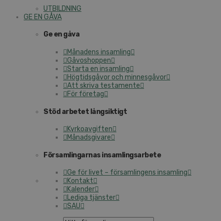
UTBILDNING
GE EN GÅVA
Ge en gåva
Månadens insamling
Gåvoshoppen
Starta en insamling
Högtidsgåvor och minnesgåvor
Att skriva testamente
För företag
Stöd arbetet långsiktigt
Kyrkoavgiften
Månadsgivare
Församlingarnas insamlingsarbete
Ge för livet – församlingens insamling
Kontakt
Kalender
Lediga tjänster
SAU