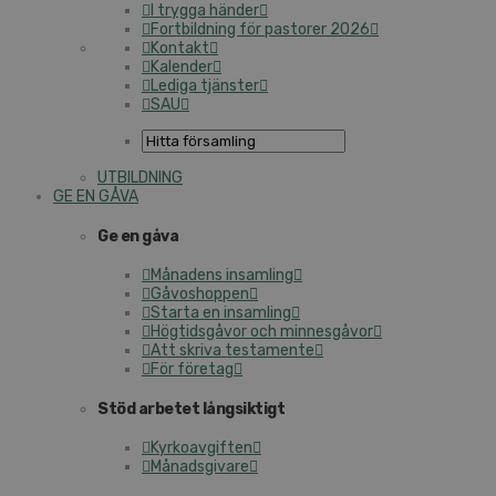
I trygga händer
Fortbildning för pastorer 2026
Kontakt
Kalender
Lediga tjänster
SAU
UTBILDNING
GE EN GÅVA
Ge en gåva
Månadens insamling
Gåvoshoppen
Starta en insamling
Högtidsgåvor och minnesgåvor
Att skriva testamente
För företag
Stöd arbetet långsiktigt
Kyrkoavgiften
Månadsgivare