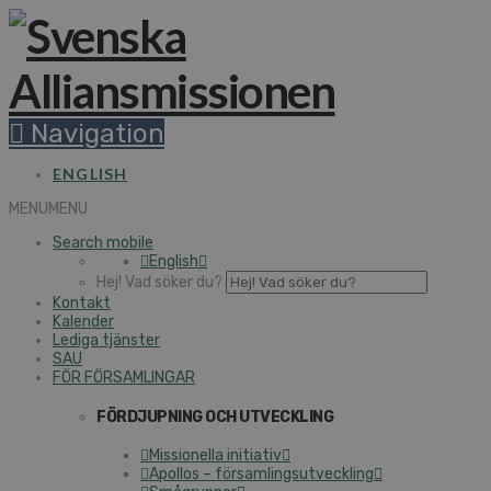
Navigation
ENGLISH
MENU
MENU
Search mobile
English
Hej! Vad söker du?
Kontakt
Kalender
Lediga tjänster
SAU
FÖR FÖRSAMLINGAR
FÖRDJUPNING OCH UTVECKLING
Missionella initiativ
Apollos – församlingsutveckling