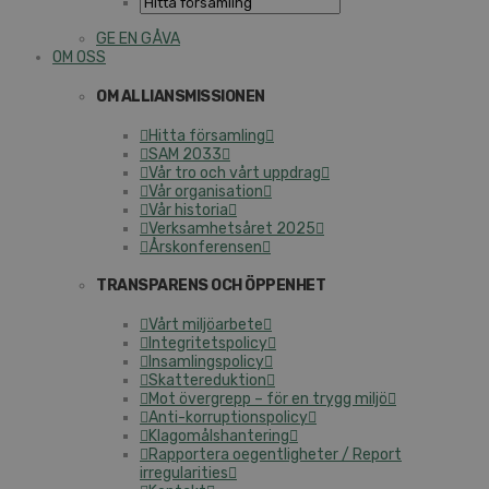
GE EN GÅVA
OM OSS
OM ALLIANSMISSIONEN
Hitta församling
SAM 2033
Vår tro och vårt uppdrag
Vår organisation
Vår historia
Verksamhetsåret 2025
Årskonferensen
TRANSPARENS OCH ÖPPENHET
Vårt miljöarbete
Integritetspolicy
Insamlingspolicy
Skattereduktion
Mot övergrepp – för en trygg miljö
Anti-korruptionspolicy
Klagomålshantering
Rapportera oegentligheter / Report
irregularities