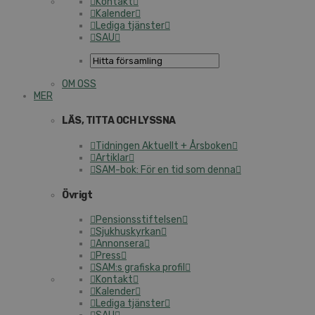
Kontakt
Kalender
Lediga tjänster
SAU
OM OSS
MER
LÄS, TITTA OCH LYSSNA
Tidningen Aktuellt + Årsboken
Artiklar
SAM-bok: För en tid som denna
Övrigt
Pensionsstiftelsen
Sjukhuskyrkan
Annonsera
Press
SAM:s grafiska profil
Kontakt
Kalender
Lediga tjänster