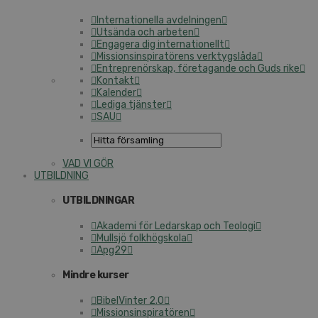
Internationella avdelningen
Utsända och arbeten
Engagera dig internationellt
Missionsinspiratörens verktygslåda
Entreprenörskap, företagande och Guds rike
Kontakt
Kalender
Lediga tjänster
SAU
VAD VI GÖR
UTBILDNING
UTBILDNINGAR
Akademi för Ledarskap och Teologi
Mullsjö folkhögskola
Apg29
Mindre kurser
BibelVinter 2.0
Missionsinspiratören