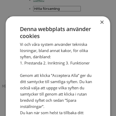
SAU
×
Sök
Denna webbplats använder
cookies
Mobile box
Kontakt
Vi och våra system använder tekniska
Tidning
lösningar, bland annat kakor, för olika
Annonsera
syften, däribland:
Hitta församling
Press
1. Prestanda 2. Inriktning 3. Funktioner
SAU
Kalender
Lediga tjänster
Genom att klicka ”Acceptera Alla” ger du
Sommargårdar
ditt samtycke till samtliga syften. Du kan
MENU
MENU
också välja att uppge vilka syften du
samtycker till genom att klicka i rutan
Search mobile
English
bredvid syftet och sedan ”Spara
Hej! Vad söker du?
inställningar”.
Kontakt
Du kan när som helst ta tillbaka ditt
Kalender