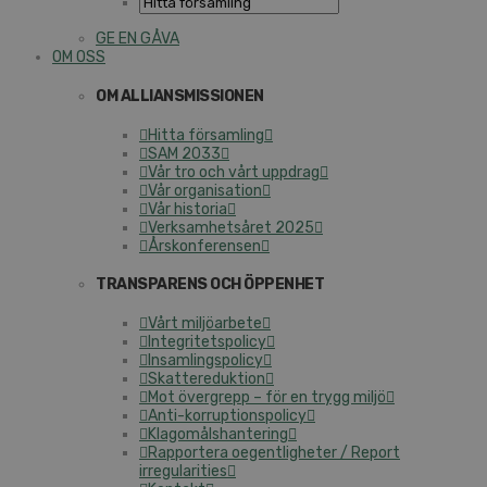
GE EN GÅVA
OM OSS
OM ALLIANSMISSIONEN
Hitta församling
SAM 2033
Vår tro och vårt uppdrag
Vår organisation
Vår historia
Verksamhetsåret 2025
Årskonferensen
TRANSPARENS OCH ÖPPENHET
Vårt miljöarbete
Integritetspolicy
Insamlingspolicy
Skattereduktion
Mot övergrepp – för en trygg miljö
Anti-korruptionspolicy
Klagomålshantering
Rapportera oegentligheter / Report
irregularities