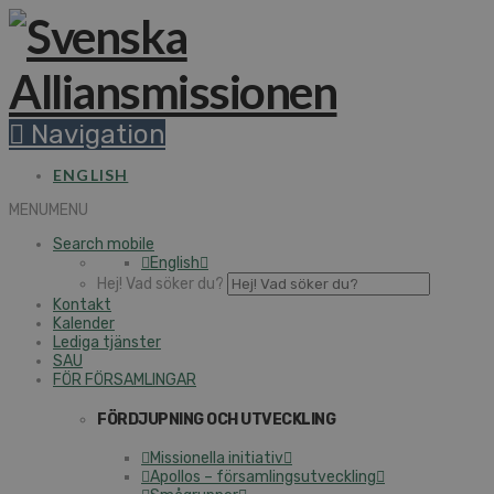
Navigation
ENGLISH
MENU
MENU
Search mobile
English
Hej! Vad söker du?
Kontakt
Kalender
Lediga tjänster
SAU
FÖR FÖRSAMLINGAR
FÖRDJUPNING OCH UTVECKLING
Missionella initiativ
Apollos – församlingsutveckling