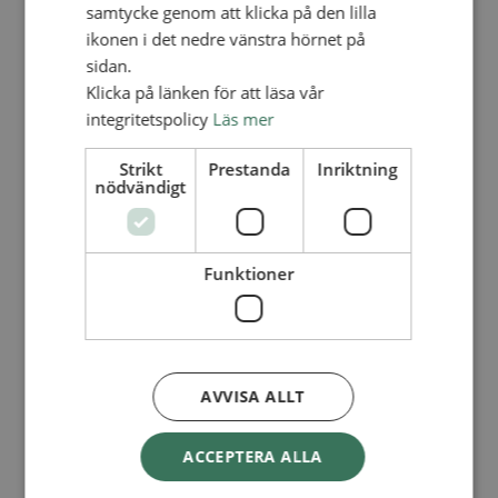
Lediga tjänster
samtycke genom att klicka på den lilla
SAU
ikonen i det nedre vänstra hörnet på
FÖR FÖRSAMLINGAR
sidan.
FÖRDJUPNING OCH UTVECKLING
Klicka på länken för att läsa vår
integritetspolicy
Läs mer
Missionella initiativ
Apollos – församlingsutveckling
Smågrupper
Strikt
Prestanda
Inriktning
Skapelse och miljö
nödvändigt
Gudstjänst
Vänförsamling
Integrationsarbete
För barns bästa – överallt
Funktioner
Missionsinspiratörens verktygslåda
PRAKTISKT
Materialbank
Redovisning och lönehantering
Kyrkoavgiften
AVVISA ALLT
LOGGA IN
ACCEPTERA ALLA
Dokumentbanken
Medlemsregister (NGOPRO)