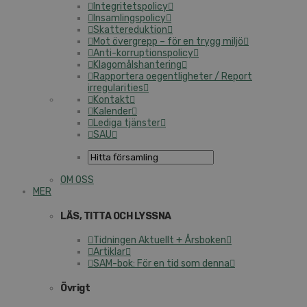
Integritetspolicy
Insamlingspolicy
Skattereduktion
Mot övergrepp – för en trygg miljö
Anti-korruptionspolicy
Klagomålshantering
Rapportera oegentligheter / Report
irregularities
Kontakt
Kalender
Lediga tjänster
SAU
OM OSS
MER
LÄS, TITTA OCH LYSSNA
Tidningen Aktuellt + Årsboken
Artiklar
SAM-bok: För en tid som denna
Övrigt