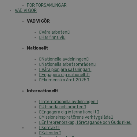
FÖR FÖRSAMLINGAR
VAD VI GÖR
VAD VI GÖR
Våra arbeten
Här finns vi
Nationellt
Nationella avdelningen
Nationella arbetsområden
Våra pionjära satsningar
Engagera dig nationellt
Ekumeniska året 2025
Internationellt
Internationella avdelningen
Utsända och arbeten
Engagera dig internationellt
Missionsinspiratörens verktygslåda
Entreprenörskap, företagande och Guds rike
Kontakt
Kalender