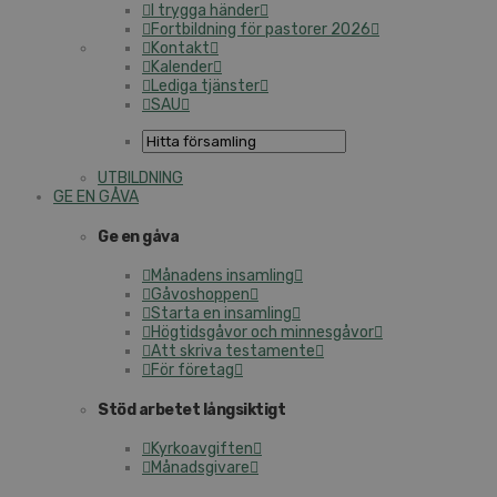
I trygga händer
Fortbildning för pastorer 2026
Kontakt
Kalender
Lediga tjänster
SAU
UTBILDNING
GE EN GÅVA
Ge en gåva
Månadens insamling
Gåvoshoppen
Starta en insamling
Högtidsgåvor och minnesgåvor
Att skriva testamente
För företag
Stöd arbetet långsiktigt
Kyrkoavgiften
Månadsgivare