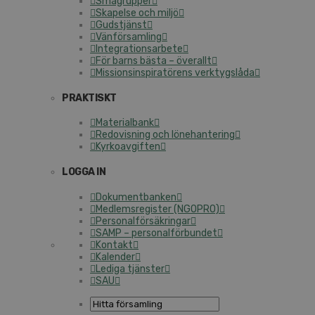
Smågrupper
Skapelse och miljö
Gudstjänst
Vänförsamling
Integrationsarbete
För barns bästa – överallt
Missionsinspiratörens verktygslåda
PRAKTISKT
Materialbank
Redovisning och lönehantering
Kyrkoavgiften
LOGGA IN
Dokumentbanken
Medlemsregister (NGOPRO)
Personalförsäkringar
SAMP – personalförbundet
Kontakt
Kalender
Lediga tjänster
SAU