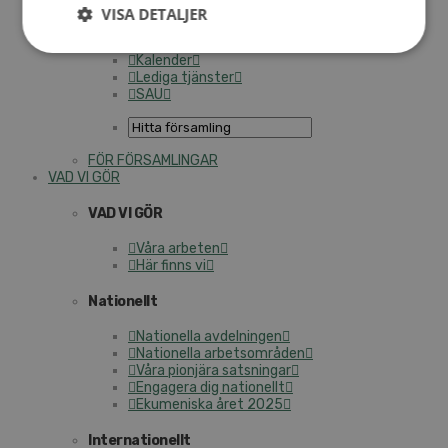
Personalförsäkringar
VISA DETALJER
SAMP – personalförbundet
Kontakt
Kalender
Lediga tjänster
SAU
FÖR FÖRSAMLINGAR
VAD VI GÖR
VAD VI GÖR
Våra arbeten
Här finns vi
Nationellt
Nationella avdelningen
Nationella arbetsområden
Våra pionjära satsningar
Engagera dig nationellt
Ekumeniska året 2025
Internationellt