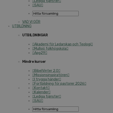
Lediga tjänster
SAU
VAD VI GÖR
UTBILDNING
UTBILDNINGAR
Akademi för Ledarskap och Teologi
Mullsjö folkhögskola
Apg29
Mindre kurser
BibelVinter 2.0
Missionsinspiratören
I trygga händer
Fortbildning för pastorer 2026
Kontakt
Kalender
Lediga tjänster
SAU