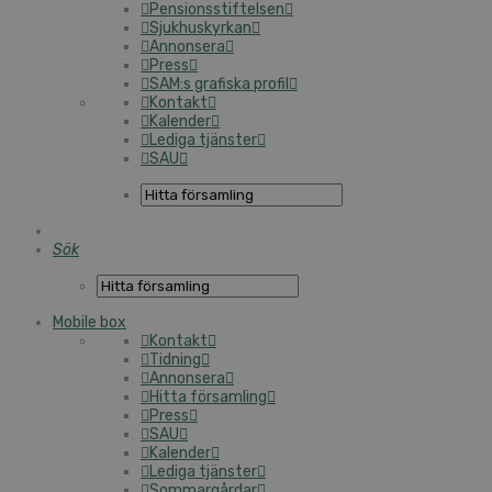
Pensionsstiftelsen
Sjukhuskyrkan
Annonsera
Press
SAM:s grafiska profil
Kontakt
Kalender
Lediga tjänster
SAU
Sök
Mobile box
Kontakt
Tidning
Annonsera
Hitta församling
Press
SAU
Kalender
Lediga tjänster
Sommargårdar