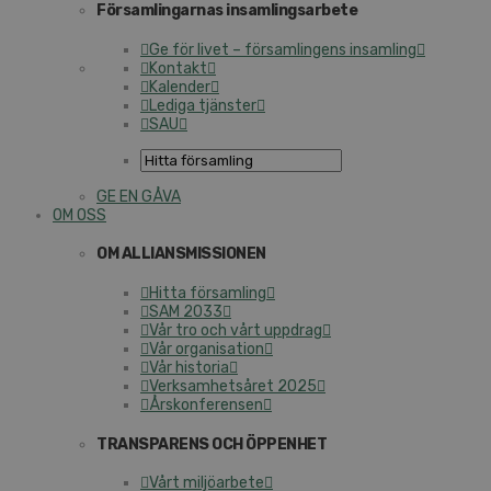
Församlingarnas insamlingsarbete
Ge för livet – församlingens insamling
Kontakt
Kalender
Lediga tjänster
SAU
GE EN GÅVA
OM OSS
OM ALLIANSMISSIONEN
Hitta församling
SAM 2033
Vår tro och vårt uppdrag
Vår organisation
Vår historia
Verksamhetsåret 2025
Årskonferensen
TRANSPARENS OCH ÖPPENHET
Vårt miljöarbete