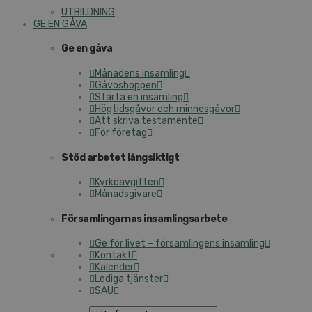
UTBILDNING
GE EN GÅVA
Ge en gåva
Månadens insamling
Gåvoshoppen
Starta en insamling
Högtidsgåvor och minnesgåvor
Att skriva testamente
För företag
Stöd arbetet långsiktigt
Kyrkoavgiften
Månadsgivare
Församlingarnas insamlingsarbete
Ge för livet – församlingens insamling
Kontakt
Kalender
Lediga tjänster
SAU