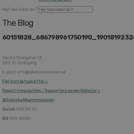
Hej! Vad söker du?
The Blog
60151828_686798961750190_190181923
Västra Storgatan 14
553 15 Jönköping
E-post: info@alliansmissionen.se
Fler kontaktuppgifter >
Report irregularities / Rapportera oegentligheter >
@SvenskaAlliansmissionen
Swish
900 85 90
BG
900-8590