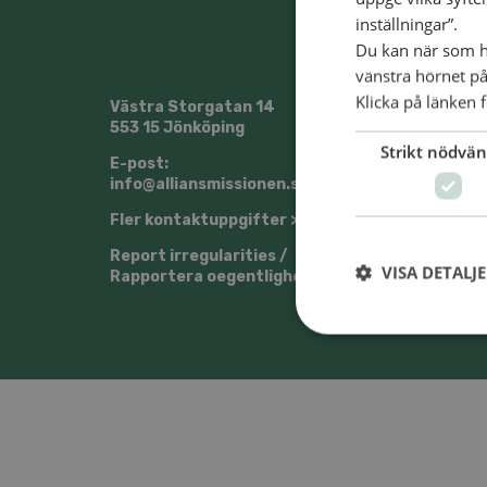
inställningar”.
Du kan när som he
vänstra hörnet på
Klicka på länken f
Västra Storgatan 14
@Sven
553 15 Jönköping
Strikt nödvän
E-post:
info@alliansmissionen.se
Fler kontaktuppgifter >
Report irregularities /
VISA DETALJ
Rapportera oegentligheter >