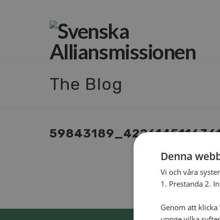
The Blog
59843189_422614511636
Denna webb
Vi och våra syste
1. Prestanda 2. I
Genom att klicka ”
uppge vilka syfte