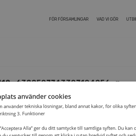
FÖR FÖRSAMLINGAR
VAD VI GÖR
UTBI
118_6382507743307104256_n
plats använder cookies
m använder tekniska lösningar, bland annat kakor, för olika syften
nriktning 3. Funktioner
Acceptera Alla” ger du ditt samtycke till samtliga syften. Du kan o
n du samtycker till genom att klicka i rutan bredvid syftet och se