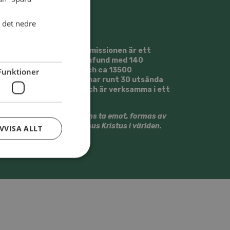
i det nedre
Svenska Alliansmissionen är ett
kristet trossamfund med 140
församlingar och ca 13500
Funktioner
medlemmar. Vi har runt 30 utsända
medarbetare och är verksamma i ett
20-tal länder.
Vi vill tillsammans ta emot, formas av
och gestalta Jesus Kristus i världen.
VVISA ALLT