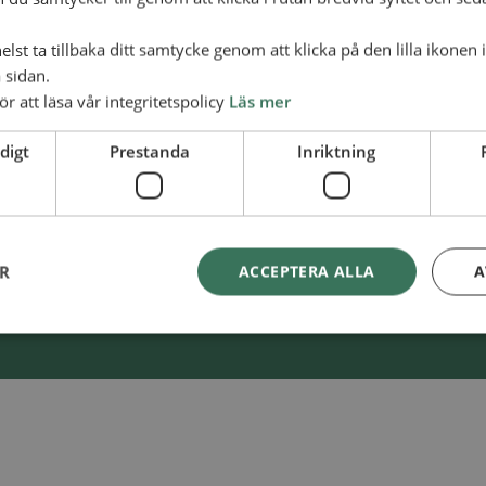
lst ta tillbaka ditt samtycke genom att klicka på den lilla ikonen 
 sidan.
ör att läsa vår integritetspolicy
Läs mer
Swish
900 85 90
skaAlliansmissionen
digt
Prestanda
Inriktning
BG
900-8590
ER
ACCEPTERA ALLA
A