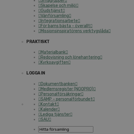
Smågrupper
Skapelse och miljö
Gudstjänst
Vänförsamling
Integrationsarbete
För barns bästa – överallt
Missionsinspiratörens verktygslåda
PRAKTISKT
Materialbank
Redovisning och lönehantering
Kyrkoavgiften
LOGGA IN
Dokumentbanken
Medlemsregister (NGOPRO)
Personalförsäkringar
SAMP – personalförbundet
Kontakt
Kalender
Lediga tjänster
SAU