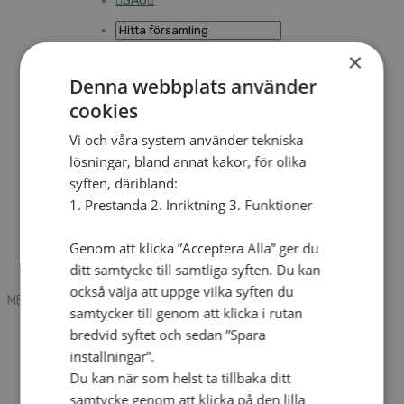
SAU
×
Sök
Denna webbplats använder
cookies
Mobile box
Vi och våra system använder tekniska
Kontakt
lösningar, bland annat kakor, för olika
Tidning
Annonsera
syften, däribland:
Hitta församling
1. Prestanda 2. Inriktning 3. Funktioner
Press
SAU
Kalender
Genom att klicka ”Acceptera Alla” ger du
Lediga tjänster
ditt samtycke till samtliga syften. Du kan
Sommargårdar
också välja att uppge vilka syften du
MENU
MENU
samtycker till genom att klicka i rutan
Search mobile
bredvid syftet och sedan ”Spara
English
inställningar”.
Hej! Vad söker du?
Du kan när som helst ta tillbaka ditt
Kontakt
Kalender
samtycke genom att klicka på den lilla