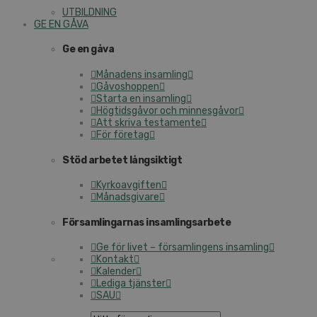
UTBILDNING
GE EN GÅVA
Ge en gåva
Månadens insamling
Gåvoshoppen
Starta en insamling
Högtidsgåvor och minnesgåvor
Att skriva testamente
För företag
Stöd arbetet långsiktigt
Kyrkoavgiften
Månadsgivare
Församlingarnas insamlingsarbete
Ge för livet – församlingens insamling
Kontakt
Kalender
Lediga tjänster
SAU