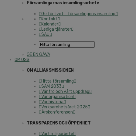
Församlingarnas insamlingsarbete
Ge för livet – församlingens insamling
Kontakt
Kalender
Lediga tjänster
SAU
GE EN GÅVA
OM OSS
OM ALLIANSMISSIONEN
Hitta församling
SAM 2033
Vår tro och vårt uppdrag
Vår organisation
Vår historia
Verksamhetsåret 2025
Årskonferensen
TRANSPARENS OCH ÖPPENHET
Vårt miljöarbete