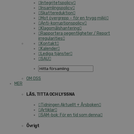
Integritetspolicy
Insamlingspolicy
Skattereduktion
Mot övergrepp – för en trygg miljö
Anti-korruptionspolicy
Klagomålshantering
Rapportera oegentligheter / Report
irregularities
Kontakt
Kalender
Lediga tjänster
SAU
OM OSS
MER
LÄS, TITTA OCH LYSSNA
Tidningen Aktuellt + Årsboken
Artiklar
SAM-bok: För en tid som denna
Övrigt