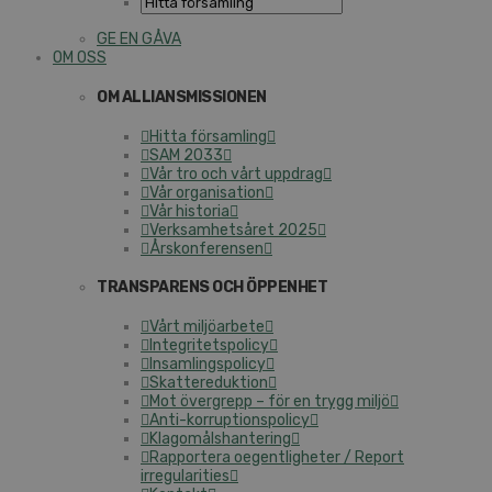
GE EN GÅVA
OM OSS
OM ALLIANSMISSIONEN
Hitta församling
SAM 2033
Vår tro och vårt uppdrag
Vår organisation
Vår historia
Verksamhetsåret 2025
Årskonferensen
TRANSPARENS OCH ÖPPENHET
Vårt miljöarbete
Integritetspolicy
Insamlingspolicy
Skattereduktion
Mot övergrepp – för en trygg miljö
Anti-korruptionspolicy
Klagomålshantering
Rapportera oegentligheter / Report
irregularities