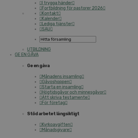
I trygga händer
Fortbildning för pastorer 2026
Kontakt
Kalender
Lediga tjänster
SAU
UTBILDNING
GE EN GÅVA
Ge en gåva
Månadens insamling
Gåvoshoppen
Starta en insamling
Högtidsgåvor och minnesgåvor
Att skriva testamente
För företag
Stöd arbetet långsiktigt
Kyrkoavgiften
Månadsgivare