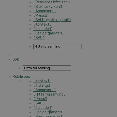
Pensionsstiftelsen
Sjukhuskyrkan
Annonsera
Press
SAM:s grafiska profil
Kontakt
Kalender
Lediga tjänster
SAU
Sök
Mobile box
Kontakt
Tidning
Annonsera
Hitta församling
Press
SAU
Kalender
Lediga tjänster
Sommargårdar