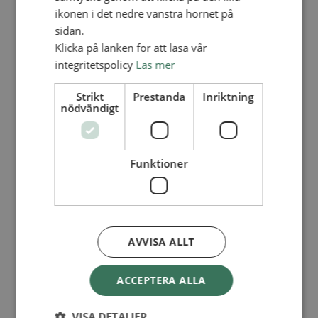
Lediga tjänster
ikonen i det nedre vänstra hörnet på
SAU
FÖR FÖRSAMLINGAR
sidan.
Klicka på länken för att läsa vår
FÖRDJUPNING OCH UTVECKLING
integritetspolicy
Läs mer
Missionella initiativ
Apollos – församlingsutveckling
Strikt
Prestanda
Inriktning
Smågrupper
nödvändigt
Skapelse och miljö
Gudstjänst
Vänförsamling
Integrationsarbete
Funktioner
För barns bästa – överallt
Missionsinspiratörens verktygslåda
PRAKTISKT
Materialbank
Redovisning och lönehantering
AVVISA ALLT
Kyrkoavgiften
LOGGA IN
ACCEPTERA ALLA
Dokumentbanken
Medlemsregister (NGOPRO)
VISA DETALJER