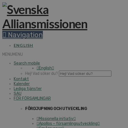
Navigation
ENGLISH
MENU
MENU
Search mobile
English
Hej! Vad söker du?
Kontakt
Kalender
Lediga tjänster
SAU
FÖR FÖRSAMLINGAR
FÖRDJUPNING OCH UTVECKLING
Missionella initiativ
Apollos – församlingsutveckling