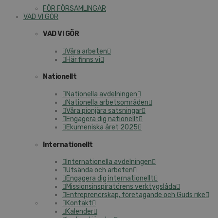
FÖR FÖRSAMLINGAR
VAD VI GÖR
VAD VI GÖR
Våra arbeten
Här finns vi
Nationellt
Nationella avdelningen
Nationella arbetsområden
Våra pionjära satsningar
Engagera dig nationellt
Ekumeniska året 2025
Internationellt
Internationella avdelningen
Utsända och arbeten
Engagera dig internationellt
Missionsinspiratörens verktygslåda
Entreprenörskap, företagande och Guds rike
Kontakt
Kalender