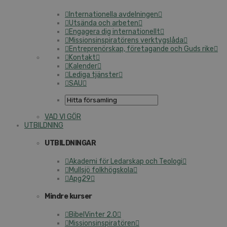
Internationella avdelningen
Utsända och arbeten
Engagera dig internationellt
Missionsinspiratörens verktygslåda
Entreprenörskap, företagande och Guds rike
Kontakt
Kalender
Lediga tjänster
SAU
VAD VI GÖR
UTBILDNING
UTBILDNINGAR
Akademi för Ledarskap och Teologi
Mullsjö folkhögskola
Apg29
Mindre kurser
BibelVinter 2.0
Missionsinspiratören