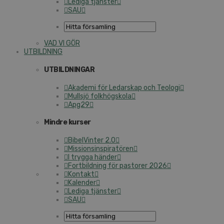
Lediga tjänster
SAU
VAD VI GÖR
UTBILDNING
UTBILDNINGAR
Akademi för Ledarskap och Teologi
Mullsjö folkhögskola
Apg29
Mindre kurser
BibelVinter 2.0
Missionsinspiratören
I trygga händer
Fortbildning för pastorer 2026
Kontakt
Kalender
Lediga tjänster
SAU