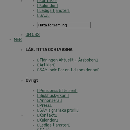
Kontakt
Kalender
Lediga tjänster
SAU
OM OSS
MER
LÄS, TITTA OCH LYSSNA
Tidningen Aktuellt + Årsboken
Artiklar
SAM-bok: För en tid som denna
Övrigt
Pensionsstiftelsen
Sjukhuskyrkan
Annonsera
Press
SAM:s grafiska profil
Kontakt
Kalender
Lediga tjänster