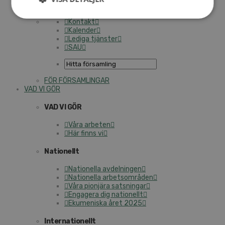
Personalförsäkringar
SAMP – personalförbundet
Kontakt
Kalender
Lediga tjänster
SAU
FÖR FÖRSAMLINGAR
VAD VI GÖR
VAD VI GÖR
Våra arbeten
Här finns vi
Nationellt
Nationella avdelningen
Nationella arbetsområden
Våra pionjära satsningar
Engagera dig nationellt
Ekumeniska året 2025
Internationellt