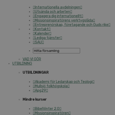
Internationella avdelningen
Utsända och arbeten
Engagera dig internationellt
Missionsinspiratörens verktygslåda
Entreprenörskap, företagande och Guds rike
Kontakt
Kalender
Lediga tjänster
SAU
VAD VI GÖR
UTBILDNING
UTBILDNINGAR
Akademi för Ledarskap och Teologi
Mullsjö folkhögskola
Apg29
Mindre kurser
BibelVinter 2.0
Missionsinspiratören