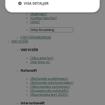
Personalförsäkringar
VISA DETALJER
SAMP – personalförbundet
Kontakt
Kalender
Lediga tjänster
SAU
FÖR FÖRSAMLINGAR
VAD VI GÖR
VAD VI GÖR
Våra arbeten
Här finns vi
Nationellt
Nationella avdelningen
Nationella arbetsområden
Våra pionjära satsningar
Engagera dig nationellt
Ekumeniska året 2025
Internationellt