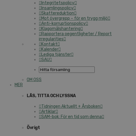
Integritetspolicy
Insamlingspolicy
Skattereduktion
Mot övergrepp – för en trygg miljö
Anti-korruptionspolicy
Klagomålshantering
Rapportera oegentligheter / Report
irregularities
Kontakt
Kalender
Lediga tjänster
SAU
OM OSS
MER
LÄS, TITTA OCH LYSSNA
Tidningen Aktuellt + Årsboken
Artiklar
SAM-bok: För en tid som denna
Övrigt