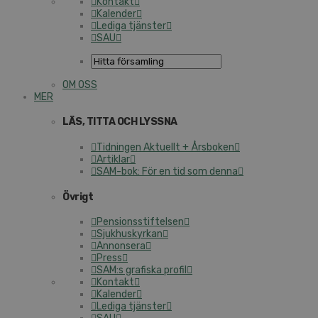
Kontakt
Kalender
Lediga tjänster
SAU
OM OSS
MER
LÄS, TITTA OCH LYSSNA
Tidningen Aktuellt + Årsboken
Artiklar
SAM-bok: För en tid som denna
Övrigt
Pensionsstiftelsen
Sjukhuskyrkan
Annonsera
Press
SAM:s grafiska profil
Kontakt
Kalender
Lediga tjänster