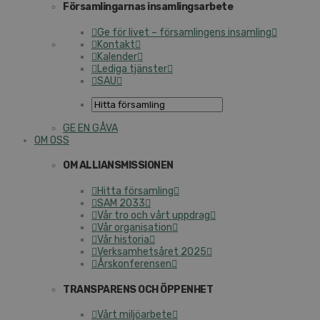
Församlingarnas insamlingsarbete
Ge för livet – församlingens insamling
Kontakt
Kalender
Lediga tjänster
SAU
GE EN GÅVA
OM OSS
OM ALLIANSMISSIONEN
Hitta församling
SAM 2033
Vår tro och vårt uppdrag
Vår organisation
Vår historia
Verksamhetsåret 2025
Årskonferensen
TRANSPARENS OCH ÖPPENHET
Vårt miljöarbete