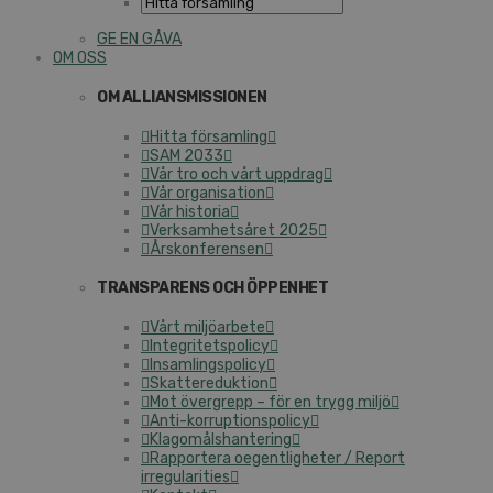
GE EN GÅVA
OM OSS
OM ALLIANSMISSIONEN
Hitta församling
SAM 2033
Vår tro och vårt uppdrag
Vår organisation
Vår historia
Verksamhetsåret 2025
Årskonferensen
TRANSPARENS OCH ÖPPENHET
Vårt miljöarbete
Integritetspolicy
Insamlingspolicy
Skattereduktion
Mot övergrepp – för en trygg miljö
Anti-korruptionspolicy
Klagomålshantering
Rapportera oegentligheter / Report
irregularities