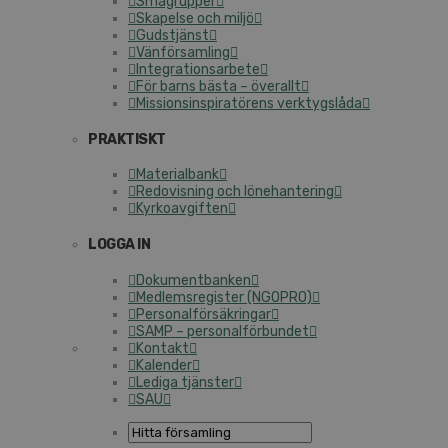
Smågrupper
Skapelse och miljö
Gudstjänst
Vänförsamling
Integrationsarbete
För barns bästa – överallt
Missionsinspiratörens verktygslåda
PRAKTISKT
Materialbank
Redovisning och lönehantering
Kyrkoavgiften
LOGGA IN
Dokumentbanken
Medlemsregister (NGOPRO)
Personalförsäkringar
SAMP – personalförbundet
Kontakt
Kalender
Lediga tjänster
SAU