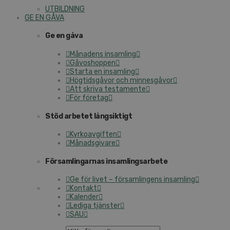
UTBILDNING
GE EN GÅVA
Ge en gåva
Månadens insamling
Gåvoshoppen
Starta en insamling
Högtidsgåvor och minnesgåvor
Att skriva testamente
För företag
Stöd arbetet långsiktigt
Kyrkoavgiften
Månadsgivare
Församlingarnas insamlingsarbete
Ge för livet – församlingens insamling
Kontakt
Kalender
Lediga tjänster
SAU