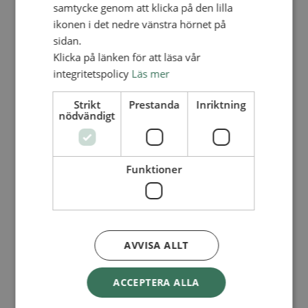
Lediga tjänster
samtycke genom att klicka på den lilla
SAU
ikonen i det nedre vänstra hörnet på
FÖR FÖRSAMLINGAR
sidan.
FÖRDJUPNING OCH UTVECKLING
Klicka på länken för att läsa vår
integritetspolicy
Läs mer
Missionella initiativ
Apollos – församlingsutveckling
Smågrupper
Strikt
Prestanda
Inriktning
Skapelse och miljö
nödvändigt
Gudstjänst
Vänförsamling
Integrationsarbete
För barns bästa – överallt
Funktioner
Missionsinspiratörens verktygslåda
PRAKTISKT
Materialbank
Redovisning och lönehantering
Kyrkoavgiften
AVVISA ALLT
LOGGA IN
ACCEPTERA ALLA
Dokumentbanken
Medlemsregister (NGOPRO)