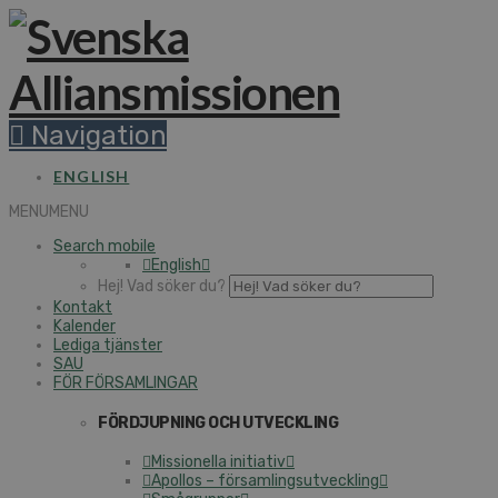
Navigation
ENGLISH
MENU
MENU
Search mobile
English
Hej! Vad söker du?
Kontakt
Kalender
Lediga tjänster
SAU
FÖR FÖRSAMLINGAR
FÖRDJUPNING OCH UTVECKLING
Missionella initiativ
Apollos – församlingsutveckling