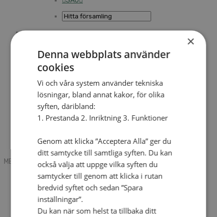
SAU
×
Sök
Denna webbplats använder
cookies
Mobile box
Kontakt
Vi och våra system använder tekniska
Tidning
lösningar, bland annat kakor, för olika
Annonsera
syften, däribland:
Hitta församling
Press
1. Prestanda 2. Inriktning 3. Funktioner
SAU
Kalender
Lediga tjänster
Genom att klicka ”Acceptera Alla” ger du
Sommargårdar
ditt samtycke till samtliga syften. Du kan
MENU
MENU
också välja att uppge vilka syften du
samtycker till genom att klicka i rutan
Search mobile
English
bredvid syftet och sedan ”Spara
Hej! Vad söker du?
inställningar”.
Kontakt
Du kan när som helst ta tillbaka ditt
Kalender