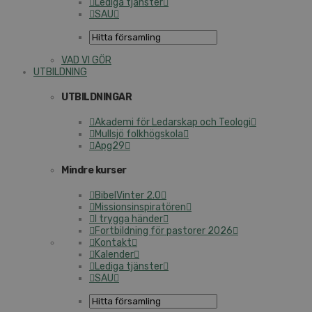
Lediga tjänster
SAU
VAD VI GÖR
UTBILDNING
UTBILDNINGAR
Akademi för Ledarskap och Teologi
Mullsjö folkhögskola
Apg29
Mindre kurser
BibelVinter 2.0
Missionsinspiratören
I trygga händer
Fortbildning för pastorer 2026
Kontakt
Kalender
Lediga tjänster
SAU