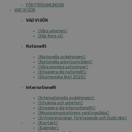
FÖR FÖRSAMLINGAR
VAD VI GÖR
VAD VI GÖR
Våra arbeten
Här finns vi
Nationellt
Nationella avdelningen
Nationella arbetsområden
Våra pionjära satsningar
Engagera dig nationellt
Ekumeniska året 2025
Internationellt
Internationella avdelningen
Utsända och arbeten
Engagera dig internationellt
Missionsinspiratörens verktygslåda
Entreprenörskap, företagande och Guds rike
Kontakt
Kalender