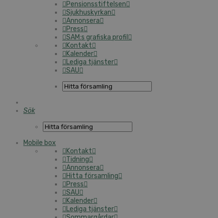
Pensionsstiftelsen
Sjukhuskyrkan
Annonsera
Press
SAM:s grafiska profil
Kontakt
Kalender
Lediga tjänster
SAU
Sök
Mobile box
Kontakt
Tidning
Annonsera
Hitta församling
Press
SAU
Kalender
Lediga tjänster
Sommargårdar