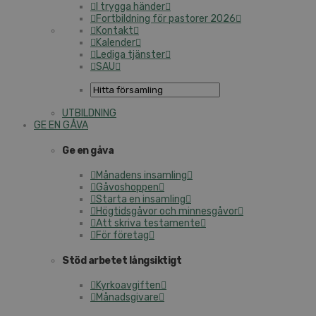
I trygga händer
Fortbildning för pastorer 2026
Kontakt
Kalender
Lediga tjänster
SAU
UTBILDNING
GE EN GÅVA
Ge en gåva
Månadens insamling
Gåvoshoppen
Starta en insamling
Högtidsgåvor och minnesgåvor
Att skriva testamente
För företag
Stöd arbetet långsiktigt
Kyrkoavgiften
Månadsgivare