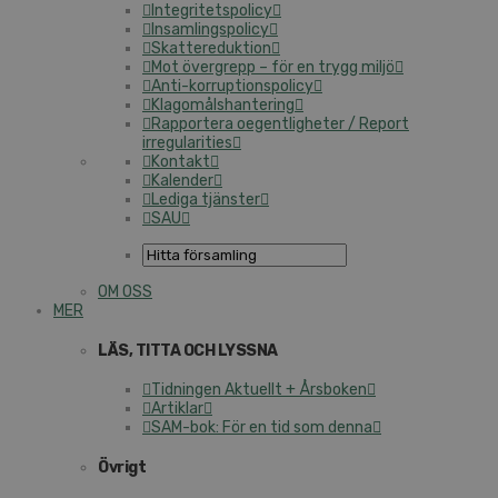
Integritetspolicy
Insamlingspolicy
Skattereduktion
Mot övergrepp – för en trygg miljö
Anti-korruptionspolicy
Klagomålshantering
Rapportera oegentligheter / Report
irregularities
Kontakt
Kalender
Lediga tjänster
SAU
OM OSS
MER
LÄS, TITTA OCH LYSSNA
Tidningen Aktuellt + Årsboken
Artiklar
SAM-bok: För en tid som denna
Övrigt