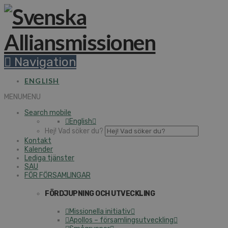
Navigation
ENGLISH
MENU
MENU
Search mobile
English
Hej! Vad söker du?
Kontakt
Kalender
Lediga tjänster
SAU
FÖR FÖRSAMLINGAR
FÖRDJUPNING OCH UTVECKLING
Missionella initiativ
Apollos – församlingsutveckling