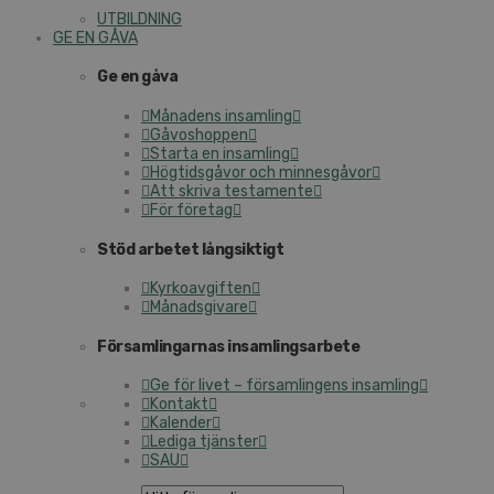
UTBILDNING
GE EN GÅVA
Ge en gåva
Månadens insamling
Gåvoshoppen
Starta en insamling
Högtidsgåvor och minnesgåvor
Att skriva testamente
För företag
Stöd arbetet långsiktigt
Kyrkoavgiften
Månadsgivare
Församlingarnas insamlingsarbete
Ge för livet – församlingens insamling
Kontakt
Kalender
Lediga tjänster
SAU