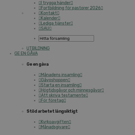
I trygga händer
Fortbildning för pastorer 2026
Kontakt
Kalender
Lediga tjänster
SAU
UTBILDNING
GE EN GÅVA
Ge en gåva
Månadens insamling
Gåvoshoppen
Starta en insamling
Högtidsgåvor och minnesgåvor
Att skriva testamente
För företag
Stöd arbetet långsiktigt
Kyrkoavgiften
Månadsgivare