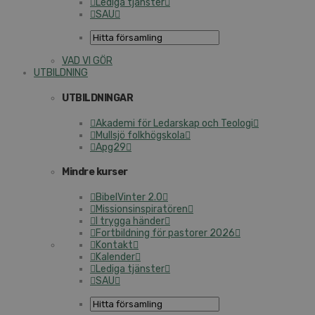
Lediga tjänster
SAU
VAD VI GÖR
UTBILDNING
UTBILDNINGAR
Akademi för Ledarskap och Teologi
Mullsjö folkhögskola
Apg29
Mindre kurser
BibelVinter 2.0
Missionsinspiratören
I trygga händer
Fortbildning för pastorer 2026
Kontakt
Kalender
Lediga tjänster
SAU