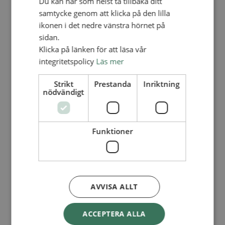
Du kan när som helst ta tillbaka ditt
Lediga tjänster
SAU
samtycke genom att klicka på den lilla
FÖR FÖRSAMLINGAR
ikonen i det nedre vänstra hörnet på
sidan.
FÖRDJUPNING OCH UTVECKLING
Klicka på länken för att läsa vår
Missionella initiativ
integritetspolicy
Läs mer
Apollos – församlingsutveckling
Smågrupper
Skapelse och miljö
Strikt
Prestanda
Inriktning
Gudstjänst
nödvändigt
Vänförsamling
Integrationsarbete
För barns bästa – överallt
Missionsinspiratörens verktygslåda
Funktioner
PRAKTISKT
Materialbank
Redovisning och lönehantering
Kyrkoavgiften
AVVISA ALLT
LOGGA IN
Dokumentbanken
ACCEPTERA ALLA
Medlemsregister (NGOPRO)