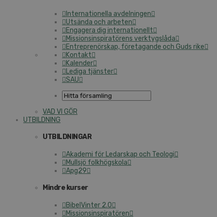
Internationella avdelningen
Utsända och arbeten
Engagera dig internationellt
Missionsinspiratörens verktygslåda
Entreprenörskap, företagande och Guds rike
Kontakt
Kalender
Lediga tjänster
SAU
VAD VI GÖR
UTBILDNING
UTBILDNINGAR
Akademi för Ledarskap och Teologi
Mullsjö folkhögskola
Apg29
Mindre kurser
BibelVinter 2.0
Missionsinspiratören