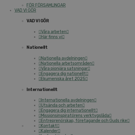
FÖR FÖRSAMLINGAR
VAD VI GÖR
VAD VI GÖR
Våra arbeten
Här finns vi
Nationellt
Nationella avdelningen
Nationella arbetsområden
Våra pionjära satsningar
Engagera dig nationellt
Ekumeniska året 2025
Internationellt
Internationella avdelningen
Utsända och arbeten
Engagera dig internationellt
Missionsinspiratörens verktygslåda
Entreprenörskap, företagande och Guds rike
Kontakt
Kalender