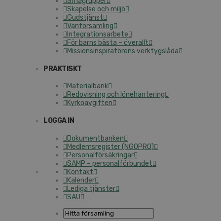
Smågrupper
Skapelse och miljö
Gudstjänst
Vänförsamling
Integrationsarbete
För barns bästa – överallt
Missionsinspiratörens verktygslåda
PRAKTISKT
Materialbank
Redovisning och lönehantering
Kyrkoavgiften
LOGGA IN
Dokumentbanken
Medlemsregister (NGOPRO)
Personalförsäkringar
SAMP – personalförbundet
Kontakt
Kalender
Lediga tjänster
SAU