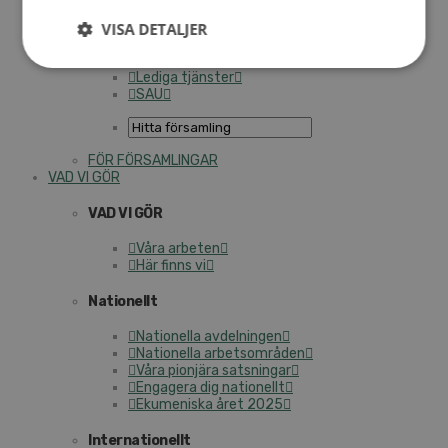
Personalförsäkringar
SAMP – personalförbundet
VISA DETALJER
Kontakt
Kalender
Lediga tjänster
SAU
FÖR FÖRSAMLINGAR
VAD VI GÖR
VAD VI GÖR
Våra arbeten
Här finns vi
Nationellt
Nationella avdelningen
Nationella arbetsområden
Våra pionjära satsningar
Engagera dig nationellt
Ekumeniska året 2025
Internationellt