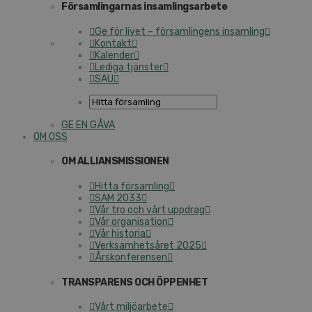
Församlingarnas insamlingsarbete
Ge för livet – församlingens insamling
Kontakt
Kalender
Lediga tjänster
SAU
GE EN GÅVA
OM OSS
OM ALLIANSMISSIONEN
Hitta församling
SAM 2033
Vår tro och vårt uppdrag
Vår organisation
Vår historia
Verksamhetsåret 2025
Årskonferensen
TRANSPARENS OCH ÖPPENHET
Vårt miljöarbete