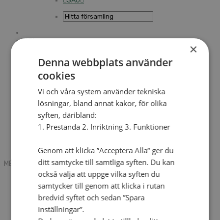
SAU
Sök
×
Denna webbplats använder
cookies
Mobile box
Kontakt
Tidning
Vi och våra system använder tekniska
Annonsera
lösningar, bland annat kakor, för olika
Hitta församling
syften, däribland:
Press
SAU
1. Prestanda 2. Inriktning 3. Funktioner
Kalender
Lediga tjänster
Sommargårdar
Genom att klicka ”Acceptera Alla” ger du
ditt samtycke till samtliga syften. Du kan
MENU
MENU
också välja att uppge vilka syften du
Search mobile
samtycker till genom att klicka i rutan
English
bredvid syftet och sedan ”Spara
Hej! Vad söker du?
Kontakt
inställningar”.
Kalender