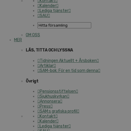
Kontakt
Kalender
Lediga tjänster
SAU
OM OSS
MER
LÄS, TITTA OCH LYSSNA
Tidningen Aktuellt + Årsboken
Artiklar
SAM-bok: För en tid som denna
Övrigt
Pensionsstiftelsen
Sjukhuskyrkan
Annonsera
Press
SAM:s grafiska profil
Kontakt
Kalender
Lediga tjänster