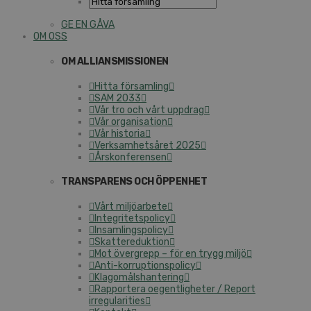
GE EN GÅVA
OM OSS
OM ALLIANSMISSIONEN
Hitta församling
SAM 2033
Vår tro och vårt uppdrag
Vår organisation
Vår historia
Verksamhetsåret 2025
Årskonferensen
TRANSPARENS OCH ÖPPENHET
Vårt miljöarbete
Integritetspolicy
Insamlingspolicy
Skattereduktion
Mot övergrepp – för en trygg miljö
Anti-korruptionspolicy
Klagomålshantering
Rapportera oegentligheter / Report
irregularities