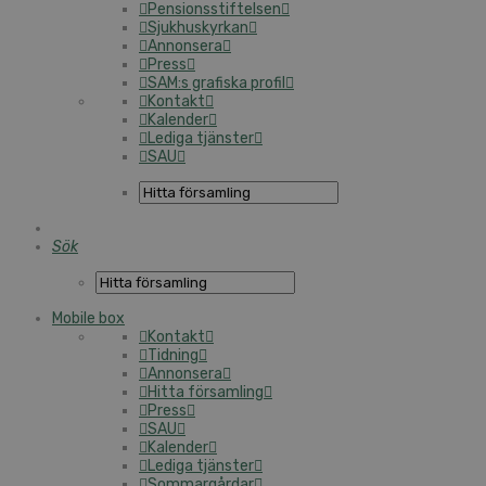
Pensionsstiftelsen
Sjukhuskyrkan
Annonsera
Press
SAM:s grafiska profil
Kontakt
Kalender
Lediga tjänster
SAU
Sök
Mobile box
Kontakt
Tidning
Annonsera
Hitta församling
Press
SAU
Kalender
Lediga tjänster
Sommargårdar