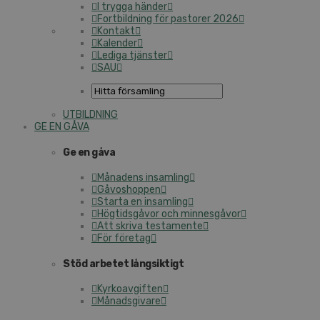
I trygga händer
Fortbildning för pastorer 2026
Kontakt
Kalender
Lediga tjänster
SAU
UTBILDNING
GE EN GÅVA
Ge en gåva
Månadens insamling
Gåvoshoppen
Starta en insamling
Högtidsgåvor och minnesgåvor
Att skriva testamente
För företag
Stöd arbetet långsiktigt
Kyrkoavgiften
Månadsgivare