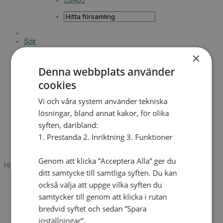
SAU
Sök
×
Denna webbplats använder
Mobile box
cookies
Kontakt
Tidning
Annonsera
Vi och våra system använder tekniska
Hitta församling
lösningar, bland annat kakor, för olika
Press
syften, däribland:
SAU
Kalender
1. Prestanda 2. Inriktning 3. Funktioner
Lediga tjänster
Sommargårdar
Genom att klicka ”Acceptera Alla” ger du
MENU
MENU
ditt samtycke till samtliga syften. Du kan
Search mobile
också välja att uppge vilka syften du
English
samtycker till genom att klicka i rutan
Hej! Vad söker du?
bredvid syftet och sedan ”Spara
Kontakt
Kalender
inställningar”.