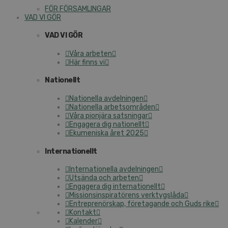
FÖR FÖRSAMLINGAR
VAD VI GÖR
VAD VI GÖR
Våra arbeten
Här finns vi
Nationellt
Nationella avdelningen
Nationella arbetsområden
Våra pionjära satsningar
Engagera dig nationellt
Ekumeniska året 2025
Internationellt
Internationella avdelningen
Utsända och arbeten
Engagera dig internationellt
Missionsinspiratörens verktygslåda
Entreprenörskap, företagande och Guds rike
Kontakt
Kalender