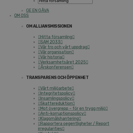
GE EN GÅVA
OM OSS
OM ALLIANSMISSIONEN
Hitta församling
SAM 2033
Vår tro och vårt uppdrag
Vår organisation
Vår historia
Verksamhetsåret 2025
Årskonferensen
TRANSPARENS OCH ÖPPENHET
Vårt miljöarbete
Integritetspolicy
Insamlingspolicy
Skattereduktion
Mot övergrepp – för en trygg miljö
Anti-korruptionspolicy
Klagomålshantering
Rapportera oegentligheter / Report
irregularities