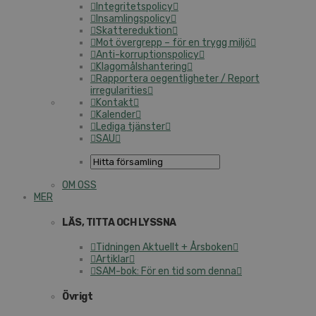
Integritetspolicy
Insamlingspolicy
Skattereduktion
Mot övergrepp – för en trygg miljö
Anti-korruptionspolicy
Klagomålshantering
Rapportera oegentligheter / Report
irregularities
Kontakt
Kalender
Lediga tjänster
SAU
OM OSS
MER
LÄS, TITTA OCH LYSSNA
Tidningen Aktuellt + Årsboken
Artiklar
SAM-bok: För en tid som denna
Övrigt