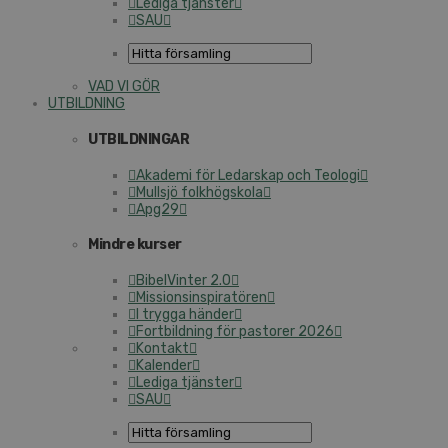
Lediga tjänster
SAU
VAD VI GÖR
UTBILDNING
UTBILDNINGAR
Akademi för Ledarskap och Teologi
Mullsjö folkhögskola
Apg29
Mindre kurser
BibelVinter 2.0
Missionsinspiratören
I trygga händer
Fortbildning för pastorer 2026
Kontakt
Kalender
Lediga tjänster
SAU