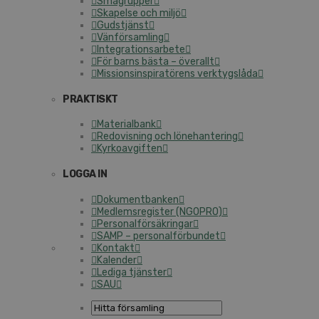
Smågrupper
Skapelse och miljö
Gudstjänst
Vänförsamling
Integrationsarbete
För barns bästa – överallt
Missionsinspiratörens verktygslåda
PRAKTISKT
Materialbank
Redovisning och lönehantering
Kyrkoavgiften
LOGGA IN
Dokumentbanken
Medlemsregister (NGOPRO)
Personalförsäkringar
SAMP – personalförbundet
Kontakt
Kalender
Lediga tjänster
SAU