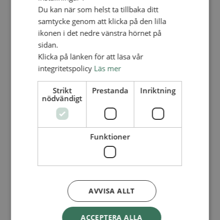
Lediga tjänster
Du kan när som helst ta tillbaka ditt
SAU
FÖR FÖRSAMLINGAR
samtycke genom att klicka på den lilla
ikonen i det nedre vänstra hörnet på
FÖRDJUPNING OCH UTVECKLING
sidan.
Missionella initiativ
Klicka på länken för att läsa vår
Apollos – församlingsutveckling
integritetspolicy
Läs mer
Smågrupper
Skapelse och miljö
Gudstjänst
Strikt
Prestanda
Inriktning
Vänförsamling
nödvändigt
Integrationsarbete
För barns bästa – överallt
Missionsinspiratörens verktygslåda
Funktioner
PRAKTISKT
Materialbank
Redovisning och lönehantering
Kyrkoavgiften
AVVISA ALLT
LOGGA IN
Dokumentbanken
Medlemsregister (NGOPRO)
ACCEPTERA ALLA