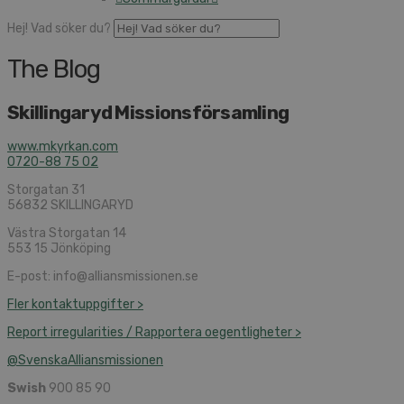
Hej! Vad söker du?
The Blog
Skillingaryd Missionsförsamling
www.mkyrkan.com
0720-88 75 02
Storgatan 31
56832 SKILLINGARYD
Västra Storgatan 14
553 15 Jönköping
E-post: info@alliansmissionen.se
Fler kontaktuppgifter >
Report irregularities / Rapportera oegentligheter >
@SvenskaAlliansmissionen
Swish
900 85 90