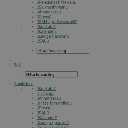
Pensionsstiftelsen
Sjukhuskyrkan
Annonsera
Press
SAM:s grafiska profil
Kontakt
Kalender
Lediga tjänster
SAU
Sök
Mobile box
Kontakt
Tidning
Annonsera
Hitta församling
Press
SAU
Kalender
Lediga tjänster
Sommargårdar