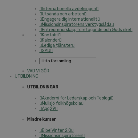
Internationella avdelningen
Utsända och arbeten
Engagera dig internationellt
Missionsinspiratörens verktygslåda
Entreprenörskap, företagande och Guds rike
Kontakt
Kalender
Lediga tjänster
SAU
VAD VI GÖR
UTBILDNING
UTBILDNINGAR
Akademi för Ledarskap och Teologi
Mullsjö folkhögskola
Apg29
Mindre kurser
BibelVinter 2.0
Missionsinspiratören