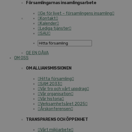
Församlingarnas insamlingsarbete
Ge för livet – församlingens insamling
Kontakt
Kalender
Lediga tjänster
SAU
GE EN GÅVA
OM OSS
OM ALLIANSMISSIONEN
Hitta församling
SAM 2033
Vår tro och vårt uppdrag
Vår organisation
Vår historia
Verksamhetsåret 2025
Årskonferensen
TRANSPARENS OCH ÖPPENHET
Vårt miljöarbete