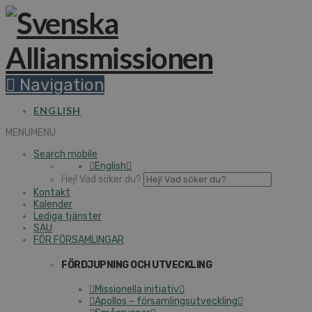
Navigation
ENGLISH
MENU
MENU
Search mobile
English
Hej! Vad söker du?
Kontakt
Kalender
Lediga tjänster
SAU
FÖR FÖRSAMLINGAR
FÖRDJUPNING OCH UTVECKLING
Missionella initiativ
Apollos – församlingsutveckling