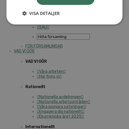
Personalförsäkringar
SAMP – personalförbundet
Kontakt
VISA DETALJER
Kalender
Lediga tjänster
SAU
FÖR FÖRSAMLINGAR
VAD VI GÖR
VAD VI GÖR
Våra arbeten
Här finns vi
Nationellt
Nationella avdelningen
Nationella arbetsområden
Våra pionjära satsningar
Engagera dig nationellt
Ekumeniska året 2025
Internationellt