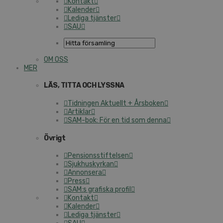
Kontakt
Kalender
Lediga tjänster
SAU
OM OSS
MER
LÄS, TITTA OCH LYSSNA
Tidningen Aktuellt + Årsboken
Artiklar
SAM-bok: För en tid som denna
Övrigt
Pensionsstiftelsen
Sjukhuskyrkan
Annonsera
Press
SAM:s grafiska profil
Kontakt
Kalender
Lediga tjänster