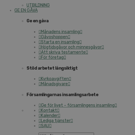
UTBILDNING
GE EN GÅVA
Ge en gåva
Månadens insamling
Gåvoshoppen
Starta en insamling
Högtidsgåvor och minnesgåvor
Att skriva testamente
För företag
Stöd arbetet långsiktigt
Kyrkoavgiften
Månadsgivare
Församlingarnas insamlingsarbete
Ge för livet – församlingens insamling
Kontakt
Kalender
Lediga tjänster
SAU