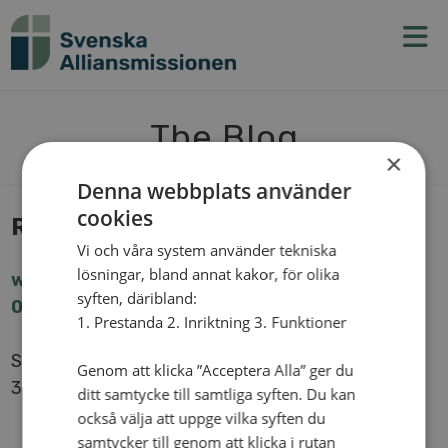
N
v
g
t
The Blog
×
Denna webbplats använder
cookies
Reftele Mis­sions­för­sam­ling
Vi och våra system använder tekniska
lösningar, bland annat kakor, för olika
www.​ref​tele​miss​ions​kyrk​a.​se
syften, däribland:
0371-201 11
1. Prestanda 2. Inriktning 3. Funktioner
Storgatan 51
Genom att klicka ”Acceptera Alla” ger du
33021 REFTELE
ditt samtycke till samtliga syften. Du kan
också välja att uppge vilka syften du
samtycker till genom att klicka i rutan