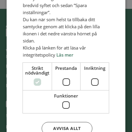
bredvid syftet och sedan ”Spara
inställningar”.
Du kan när som helst ta tillbaka ditt
samtycke genom att klicka på den lilla
ikonen i det nedre vänstra hörnet på
sidan.
Klicka på länken för att läsa vår
Västra Storgatan 14
integritetspolicy
Läs mer
553 15 Jönköping
E-post: info@​alliansmissionen.​se
Strikt
Prestanda
Inriktning
nödvändigt
Fler kon­takt­upp­gif­ter >
Report ir­re­gu­la­ri­ti­es / Rap­por­te­ra oe­gent­lig­he­ter >
Funktioner
@SvenskaAl­li­ans­mis­sio­nen
Swish
900 85 90
BG
900-8590
AVVISA ALLT