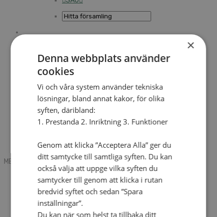
SAU
Sök
×
Denna webbplats använder
cookies
Mobile box
Kontakt
Vi och våra system använder tekniska
Tidning
Annonsera
lösningar, bland annat kakor, för olika
Hitta församling
syften, däribland:
Press
1. Prestanda 2. Inriktning 3. Funktioner
SAU
Kalender
Lediga tjänster
Genom att klicka ”Acceptera Alla” ger du
Sommargårdar
ditt samtycke till samtliga syften. Du kan
MENU
MENU
också välja att uppge vilka syften du
Search mobile
samtycker till genom att klicka i rutan
English
bredvid syftet och sedan ”Spara
Hej! Vad söker du?
inställningar”.
Kontakt
Kalender
Du kan när som helst ta tillbaka ditt