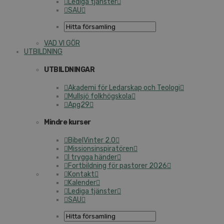
Lediga tjänster
SAU
VAD VI GÖR
UTBILDNING
UTBILDNINGAR
Akademi för Ledarskap och Teologi
Mullsjö folkhögskola
Apg29
Mindre kurser
BibelVinter 2.0
Missionsinspiratören
I trygga händer
Fortbildning för pastorer 2026
Kontakt
Kalender
Lediga tjänster
SAU