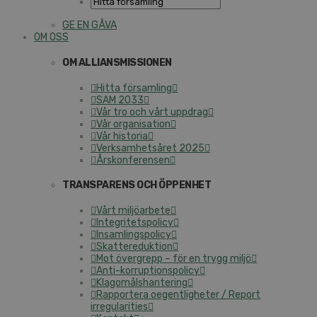
GE EN GÅVA
OM OSS
OM ALLIANSMISSIONEN
Hitta församling
SAM 2033
Vår tro och vårt uppdrag
Vår organisation
Vår historia
Verksamhetsåret 2025
Årskonferensen
TRANSPARENS OCH ÖPPENHET
Vårt miljöarbete
Integritetspolicy
Insamlingspolicy
Skattereduktion
Mot övergrepp – för en trygg miljö
Anti-korruptionspolicy
Klagomålshantering
Rapportera oegentligheter / Report
irregularities