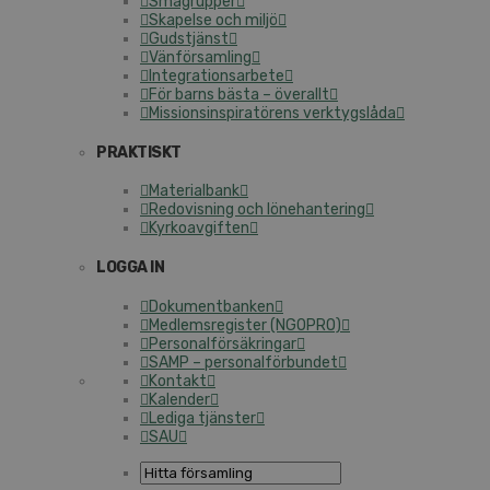
Smågrupper
Skapelse och miljö
Gudstjänst
Vänförsamling
Integrationsarbete
För barns bästa – överallt
Missionsinspiratörens verktygslåda
PRAKTISKT
Materialbank
Redovisning och lönehantering
Kyrkoavgiften
LOGGA IN
Dokumentbanken
Medlemsregister (NGOPRO)
Personalförsäkringar
SAMP – personalförbundet
Kontakt
Kalender
Lediga tjänster
SAU