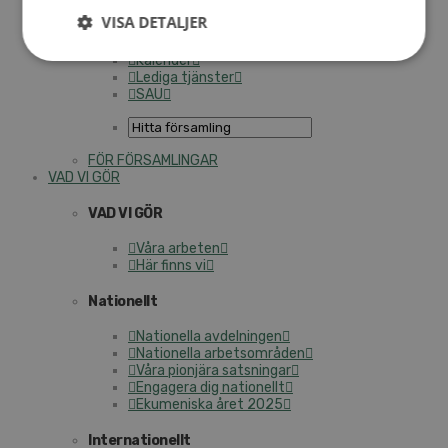
Personalförsäkringar
VISA DETALJER
SAMP – personalförbundet
Kontakt
Kalender
Lediga tjänster
SAU
FÖR FÖRSAMLINGAR
VAD VI GÖR
VAD VI GÖR
Våra arbeten
Här finns vi
Nationellt
Nationella avdelningen
Nationella arbetsområden
Våra pionjära satsningar
Engagera dig nationellt
Ekumeniska året 2025
Internationellt