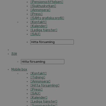
Pensionsstiftelsen
Sjukhuskyrkan
Annonsera
Press
SAM:s grafiska profil
Kontakt
Kalender
Lediga tjänster
SAU
Sök
Mobile box
Kontakt
Tidning
Annonsera
Hitta församling
Press
SAU
Kalender
Lediga tjänster
Sommargårdar