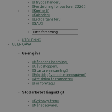
I trygga händer
Fortbildning för pastorer 2026
Kontakt
Kalender
Lediga tjänster
SAU
UTBILDNING
GE EN GÅVA
Ge en gåva
Månadens insamling
Gåvoshoppen
Starta en insamling
Högtidsgåvor och minnesgåvor
Att skriva testamente
För företag
Stöd arbetet långsiktigt
Kyrkoavgiften
Månadsgivare