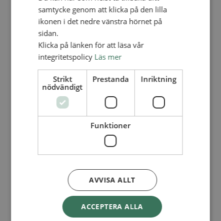
Lediga tjänster
samtycke genom att klicka på den lilla
SAU
FÖR FÖRSAMLINGAR
ikonen i det nedre vänstra hörnet på
sidan.
FÖRDJUPNING OCH UTVECKLING
Klicka på länken för att läsa vår
Missionella initiativ
integritetspolicy
Läs mer
Apollos – församlingsutveckling
Smågrupper
Strikt
Prestanda
Inriktning
Skapelse och miljö
nödvändigt
Gudstjänst
Vänförsamling
Integrationsarbete
För barns bästa – överallt
Missionsinspiratörens verktygslåda
Funktioner
PRAKTISKT
Materialbank
Redovisning och lönehantering
Kyrkoavgiften
AVVISA ALLT
LOGGA IN
ACCEPTERA ALLA
Dokumentbanken
Medlemsregister (NGOPRO)