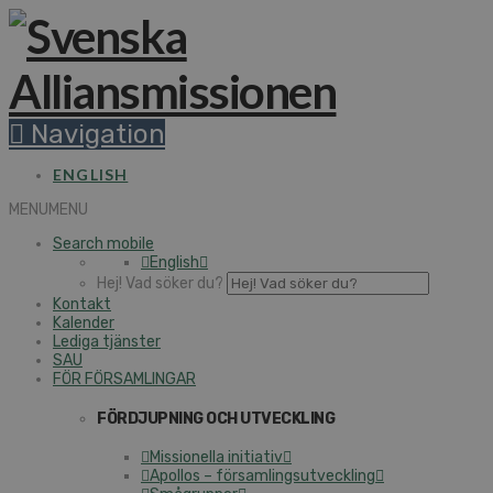
Navigation
ENGLISH
MENU
MENU
Search mobile
English
Hej! Vad söker du?
Kontakt
Kalender
Lediga tjänster
SAU
FÖR FÖRSAMLINGAR
FÖRDJUPNING OCH UTVECKLING
Missionella initiativ
Apollos – församlingsutveckling