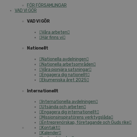
FÖR FÖRSAMLINGAR
VAD VI GÖR
VAD VI GÖR
Våra arbeten
Här finns vi
Nationellt
Nationella avdelningen
Nationella arbetsområden
Våra pionjära satsningar
Engagera dig nationellt
Ekumeniska året 2025
Internationellt
Internationella avdelningen
Utsända och arbeten
Engagera dig internationellt
Missionsinspiratörens verktygslåda
Entreprenörskap, företagande och Guds rike
Kontakt
Kalender