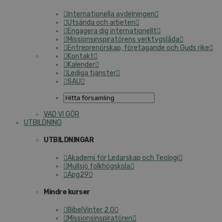
Internationella avdelningen
Utsända och arbeten
Engagera dig internationellt
Missionsinspiratörens verktygslåda
Entreprenörskap, företagande och Guds rike
Kontakt
Kalender
Lediga tjänster
SAU
VAD VI GÖR
UTBILDNING
UTBILDNINGAR
Akademi för Ledarskap och Teologi
Mullsjö folkhögskola
Apg29
Mindre kurser
BibelVinter 2.0
Missionsinspiratören