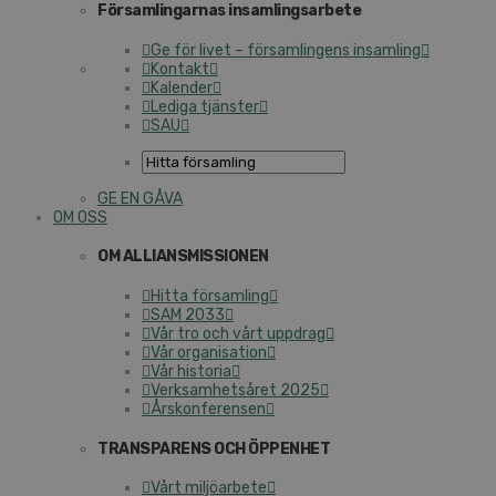
Församlingarnas insamlingsarbete
Ge för livet – församlingens insamling
Kontakt
Kalender
Lediga tjänster
SAU
GE EN GÅVA
OM OSS
OM ALLIANSMISSIONEN
Hitta församling
SAM 2033
Vår tro och vårt uppdrag
Vår organisation
Vår historia
Verksamhetsåret 2025
Årskonferensen
TRANSPARENS OCH ÖPPENHET
Vårt miljöarbete