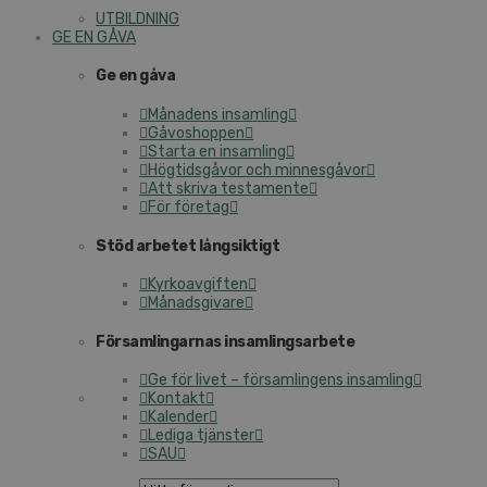
UTBILDNING
GE EN GÅVA
Ge en gåva
Månadens insamling
Gåvoshoppen
Starta en insamling
Högtidsgåvor och minnesgåvor
Att skriva testamente
För företag
Stöd arbetet långsiktigt
Kyrkoavgiften
Månadsgivare
Församlingarnas insamlingsarbete
Ge för livet – församlingens insamling
Kontakt
Kalender
Lediga tjänster
SAU