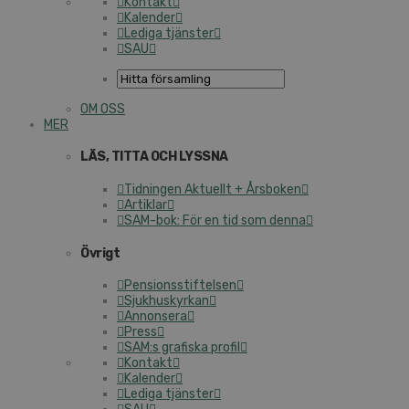
Kontakt
Kalender
Lediga tjänster
SAU
OM OSS
MER
LÄS, TITTA OCH LYSSNA
Tidningen Aktuellt + Årsboken
Artiklar
SAM-bok: För en tid som denna
Övrigt
Pensionsstiftelsen
Sjukhuskyrkan
Annonsera
Press
SAM:s grafiska profil
Kontakt
Kalender
Lediga tjänster