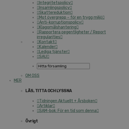
Integritetspolicy
Insamlingspolicy
Skattereduktion
Mot övergrepp – för en trygg miljö
Anti-korruptionspolicy
Klagomålshantering
Rapportera oegentligheter / Report
irregularities
Kontakt
Kalender
Lediga tjänster
SAU
OM OSS
MER
LÄS, TITTA OCH LYSSNA
Tidningen Aktuellt + Årsboken
Artiklar
SAM-bok: För en tid som denna
Övrigt