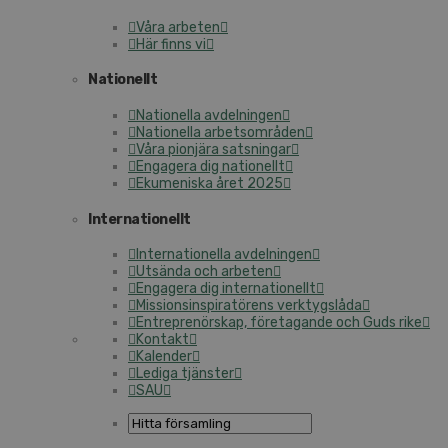
Våra arbeten
Här finns vi
Nationellt
Nationella avdelningen
Nationella arbetsområden
Våra pionjära satsningar
Engagera dig nationellt
Ekumeniska året 2025
Internationellt
Internationella avdelningen
Utsända och arbeten
Engagera dig internationellt
Missionsinspiratörens verktygslåda
Entreprenörskap, företagande och Guds rike
Kontakt
Kalender
Lediga tjänster
SAU