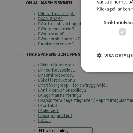
vänstra hörnet på
OM ALLIANSMISSIONEN
Klicka på länken f
Hitta församling
SAM 2033
Strikt nödvän
Vår tro och vårt uppdrag
Vår organisation
Vår historia
Verksamhetsåret 2025
Årskonferensen
TRANSPARENS OCH ÖPPENHET
VISA DETALJ
Vårt miljöarbete
Integritetspolicy
Insamlingspolicy
Skattereduktion
Mot övergrepp – för en trygg miljö
Anti-korruptionspolicy
Klagomålshantering
Rapportera oegentligheter / Report irregularitie
Kontakt
Kalender
Lediga tjänster
SAU