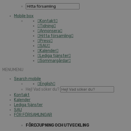
Mobile box
Kontakt
Tidning
Annonsera
Hitta församling
Press
SAU
Kalender
Lediga tjänster
Sommargårdar
MENU
MENU
Search mobile
English
Hej! Vad söker du?
Kontakt
Kalender
Lediga tjänster
SAU
FÖR FÖRSAMLINGAR
FÖRDJUPNING OCH UTVECKLING