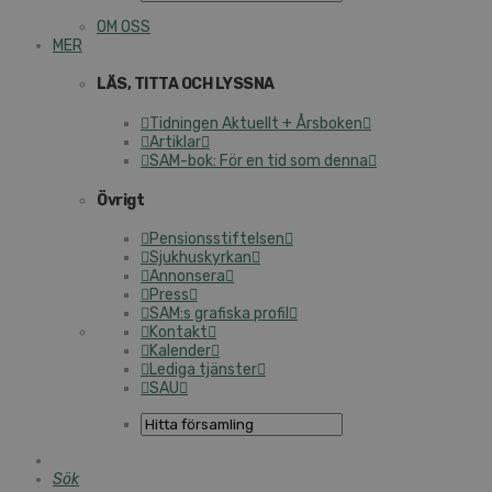
OM OSS
MER
LÄS, TITTA OCH LYSSNA
Tidningen Aktuellt + Årsboken
Artiklar
SAM-bok: För en tid som denna
Övrigt
Pensionsstiftelsen
Sjukhuskyrkan
Annonsera
Press
SAM:s grafiska profil
Kontakt
Kalender
Lediga tjänster
SAU
Sök