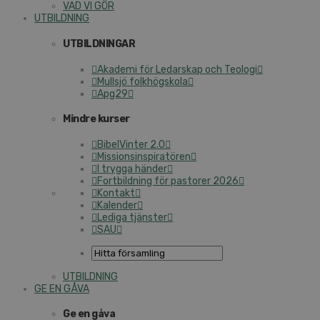
VAD VI GÖR
UTBILDNING
UTBILDNINGAR
Akademi för Ledarskap och Teologi
Mullsjö folkhögskola
Apg29
Mindre kurser
BibelVinter 2.0
Missionsinspiratören
I trygga händer
Fortbildning för pastorer 2026
Kontakt
Kalender
Lediga tjänster
SAU
UTBILDNING
GE EN GÅVA
Ge en gåva