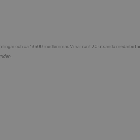
mlingar och ca 13500 medlemmar. Vi har runt 30 utsända medarbetare
rlden.