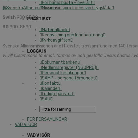
För barns bästa – överallt
@SvenskaAlliansmissionen
Missionsinspiratörens verktygslåda
Swish
900 85 90
PRAKTISKT
BG
900-8590
Materialbank
Redovisning och lönehantering
Kyrkoavgiften
Svenska Alliansmissionen är ett kristet trossamfund med 140 försa
LOGGA IN
Vi vill tillsammans ta emot, formas av och gestalta Jesus Kristus i vä
Dokumentbanken
Medlemsregister (NGOPRO)
Personalförsäkringar
SAMP – personalförbundet
Kontakt
Kalender
Lediga tjänster
SAU
FÖR FÖRSAMLINGAR
VAD VI GÖR
VAD VI GÖR