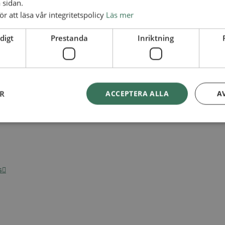
 sidan.
ör att läsa vår integritetspolicy
Läs mer
digt
Prestanda
Inriktning
ER
ACCEPTERA ALLA
A
s