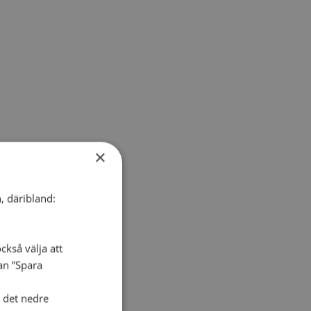
×
, däribland:
ckså välja att
dan ”Spara
i det nedre