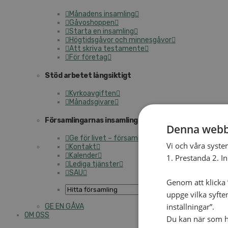
Månadens insamling
Gåvoshoppen
Starta en insamling
Högtidsgåvor och minnesgåvor
Att skriva testamente
För företag
Stöd arbetet långsiktigt
Kyrkoavgiften
Månadsgivare
Församlingarnas insamlingsarbete
Denna webb
Ge för livet – församlingens insamling
Vi och våra syste
Kontakt
Kalender
1. Prestanda 2. I
Lediga tjänster
SAU
Genom att klicka ”
uppge vilka syfte
inställningar”.
GE EN GÅVA
OM OSS
Du kan när som he