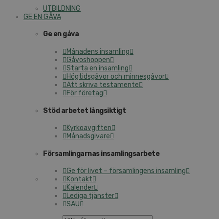
UTBILDNING
GE EN GÅVA
Ge en gåva
Månadens insamling
Gåvoshoppen
Starta en insamling
Högtidsgåvor och minnesgåvor
Att skriva testamente
För företag
Stöd arbetet långsiktigt
Kyrkoavgiften
Månadsgivare
Församlingarnas insamlingsarbete
Ge för livet – församlingens insamling
Kontakt
Kalender
Lediga tjänster
SAU