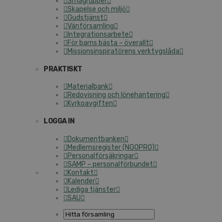
Smågrupper
Skapelse och miljö
Gudstjänst
Vänförsamling
Integrationsarbete
För barns bästa – överallt
Missionsinspiratörens verktygslåda
PRAKTISKT
Materialbank
Redovisning och lönehantering
Kyrkoavgiften
LOGGA IN
Dokumentbanken
Medlemsregister (NGOPRO)
Personalförsäkringar
SAMP – personalförbundet
Kontakt
Kalender
Lediga tjänster
SAU