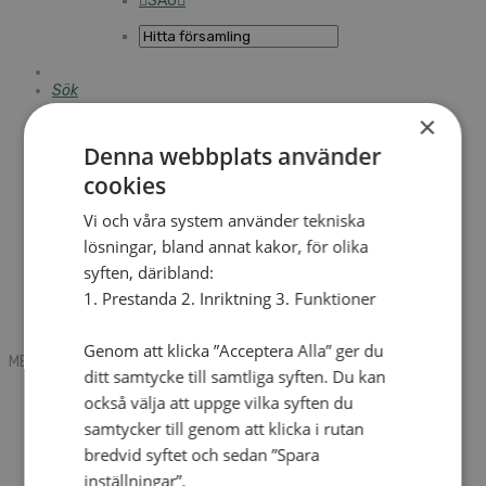
SAU
Sök
×
Denna webbplats använder
Mobile box
cookies
Kontakt
Tidning
Annonsera
Vi och våra system använder tekniska
Hitta församling
lösningar, bland annat kakor, för olika
Press
syften, däribland:
SAU
Kalender
1. Prestanda 2. Inriktning 3. Funktioner
Lediga tjänster
Sommargårdar
Genom att klicka ”Acceptera Alla” ger du
MENU
MENU
ditt samtycke till samtliga syften. Du kan
Search mobile
också välja att uppge vilka syften du
English
samtycker till genom att klicka i rutan
Hej! Vad söker du?
bredvid syftet och sedan ”Spara
Kontakt
Kalender
inställningar”.