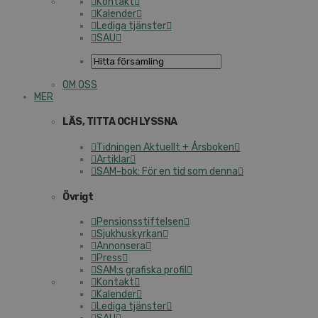
Kontakt
Kalender
Lediga tjänster
SAU
OM OSS
MER
LÄS, TITTA OCH LYSSNA
Tidningen Aktuellt + Årsboken
Artiklar
SAM-bok: För en tid som denna
Övrigt
Pensionsstiftelsen
Sjukhuskyrkan
Annonsera
Press
SAM:s grafiska profil
Kontakt
Kalender
Lediga tjänster