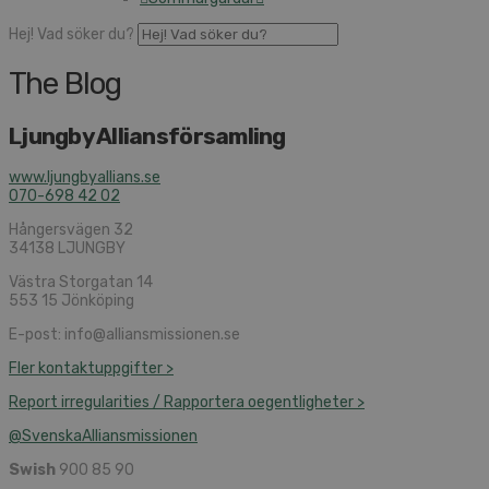
Hej! Vad söker du?
The Blog
Ljungby Alliansförsamling
www.ljungbyallians.se
070-698 42 02
Hångersvägen 32
34138 LJUNGBY
Västra Storgatan 14
553 15 Jönköping
E-post: info@alliansmissionen.se
Fler kontaktuppgifter >
Report irregularities / Rapportera oegentligheter >
@SvenskaAlliansmissionen
Swish
900 85 90