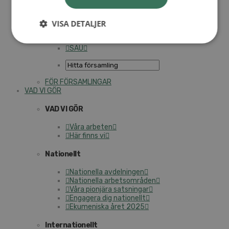
Personalförsäkringar
SAMP – personalförbundet
Kontakt
VISA DETALJER
Kalender
Lediga tjänster
SAU
FÖR FÖRSAMLINGAR
VAD VI GÖR
VAD VI GÖR
Våra arbeten
Här finns vi
Nationellt
Nationella avdelningen
Nationella arbetsområden
Våra pionjära satsningar
Engagera dig nationellt
Ekumeniska året 2025
Internationellt