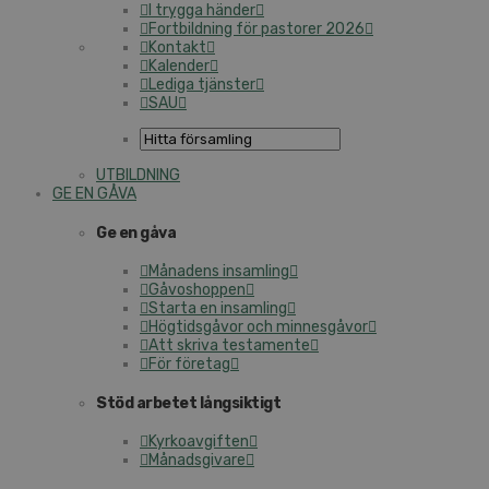
I trygga händer
Fortbildning för pastorer 2026
Kontakt
Kalender
Lediga tjänster
SAU
UTBILDNING
GE EN GÅVA
Ge en gåva
Månadens insamling
Gåvoshoppen
Starta en insamling
Högtidsgåvor och minnesgåvor
Att skriva testamente
För företag
Stöd arbetet långsiktigt
Kyrkoavgiften
Månadsgivare