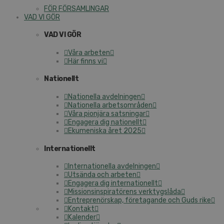
FÖR FÖRSAMLINGAR
VAD VI GÖR
VAD VI GÖR
Våra arbeten
Här finns vi
Nationellt
Nationella avdelningen
Nationella arbetsområden
Våra pionjära satsningar
Engagera dig nationellt
Ekumeniska året 2025
Internationellt
Internationella avdelningen
Utsända och arbeten
Engagera dig internationellt
Missionsinspiratörens verktygslåda
Entreprenörskap, företagande och Guds rike
Kontakt
Kalender