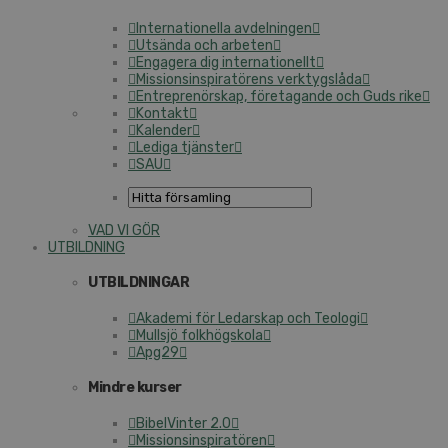
Internationella avdelningen
Utsända och arbeten
Engagera dig internationellt
Missionsinspiratörens verktygslåda
Entreprenörskap, företagande och Guds rike
Kontakt
Kalender
Lediga tjänster
SAU
VAD VI GÖR
UTBILDNING
UTBILDNINGAR
Akademi för Ledarskap och Teologi
Mullsjö folkhögskola
Apg29
Mindre kurser
BibelVinter 2.0
Missionsinspiratören