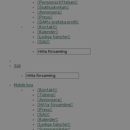
Pensionsstiftelsen
Sjukhuskyrkan
Annonsera
Press
SAM:s grafiska profil
Kontakt
Kalender
Lediga tjänster
SAU
Sök
Mobile box
Kontakt
Tidning
Annonsera
Hitta församling
Press
SAU
Kalender
Lediga tjänster
Sommargårdar