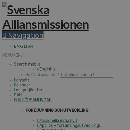
Navigation
ENGLISH
MENU
MENU
Search mobile
English
Hej! Vad söker du?
Kontakt
Kalender
Lediga tjänster
SAU
FÖR FÖRSAMLINGAR
FÖRDJUPNING OCH UTVECKLING
Missionella initiativ
Apollos – församlingsutveckling