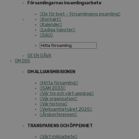
Församlingarnas insamlingsarbete
Ge för livet – församlingens insamling
Kontakt
Kalender
Lediga tjänster
SAU
GE EN GÅVA
OM OSS
OM ALLIANSMISSIONEN
Hitta församling
SAM 2033
Vår tro och vårt uppdrag
Vår organisation
Vår historia
Verksamhetsåret 2025
Årskonferensen
TRANSPARENS OCH ÖPPENHET
Vårt miljöarbete