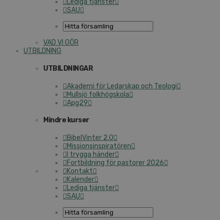
Lediga tjänster
SAU
VAD VI GÖR
UTBILDNING
UTBILDNINGAR
Akademi för Ledarskap och Teologi
Mullsjö folkhögskola
Apg29
Mindre kurser
BibelVinter 2.0
Missionsinspiratören
I trygga händer
Fortbildning för pastorer 2026
Kontakt
Kalender
Lediga tjänster
SAU