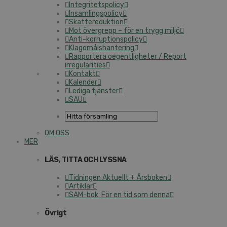
Integritetspolicy
Insamlingspolicy
Skattereduktion
Mot övergrepp – för en trygg miljö
Anti-korruptionspolicy
Klagomålshantering
Rapportera oegentligheter / Report
irregularities
Kontakt
Kalender
Lediga tjänster
SAU
OM OSS
MER
LÄS, TITTA OCH LYSSNA
Tidningen Aktuellt + Årsboken
Artiklar
SAM-bok: För en tid som denna
Övrigt