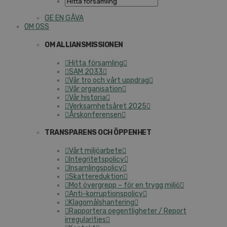
GE EN GÅVA
OM OSS
OM ALLIANSMISSIONEN
Hitta församling
SAM 2033
Vår tro och vårt uppdrag
Vår organisation
Vår historia
Verksamhetsåret 2025
Årskonferensen
TRANSPARENS OCH ÖPPENHET
Vårt miljöarbete
Integritetspolicy
Insamlingspolicy
Skattereduktion
Mot övergrepp – för en trygg miljö
Anti-korruptionspolicy
Klagomålshantering
Rapportera oegentligheter / Report
irregularities