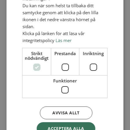
Lediga tjänster
Du kan när som helst ta tillbaka ditt
SAU
FÖR FÖRSAMLINGAR
samtycke genom att klicka på den lilla
ikonen i det nedre vänstra hörnet på
FÖRDJUPNING OCH UTVECKLING
sidan.
Missionella initiativ
Klicka på länken för att läsa vår
Apollos – församlingsutveckling
integritetspolicy
Läs mer
Smågrupper
Skapelse och miljö
Gudstjänst
Strikt
Prestanda
Inriktning
Vänförsamling
nödvändigt
Integrationsarbete
För barns bästa – överallt
Missionsinspiratörens verktygslåda
Funktioner
PRAKTISKT
Materialbank
Redovisning och lönehantering
Kyrkoavgiften
AVVISA ALLT
LOGGA IN
Dokumentbanken
Medlemsregister (NGOPRO)
ACCEPTERA ALLA