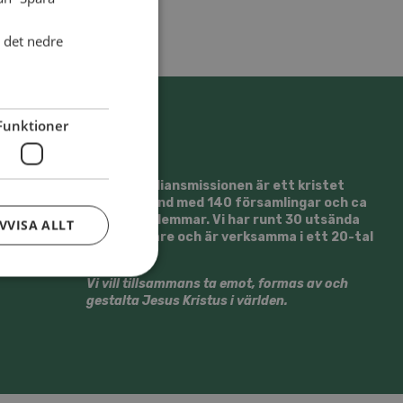
i det nedre
Funktioner
Svenska Alliansmissionen är ett kristet
trossamfund med 140 församlingar och ca
13500 medlemmar. Vi har runt 30 utsända
VVISA ALLT
medarbetare och är verksamma i ett 20-tal
länder.
Vi vill tillsammans ta emot, formas av och
gestalta Jesus Kristus i världen.