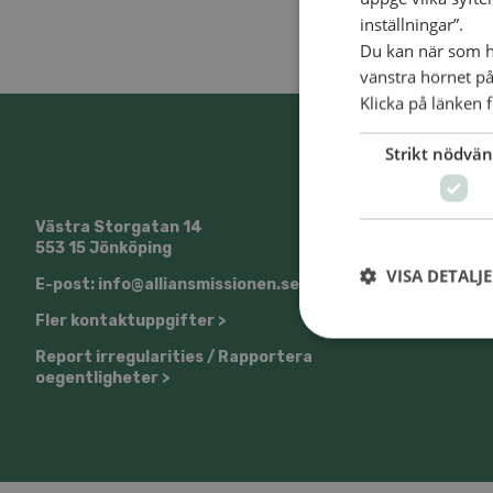
inställningar”.
Du kan när som he
vänstra hörnet på
Klicka på länken f
Strikt nödvän
Västra Storgatan 14
@SvenskaA
553 15 Jönköping
VISA DETALJ
E-post: info@alliansmissionen.se
Fler kontaktuppgifter >
Report irregularities / Rapportera
oegentligheter >