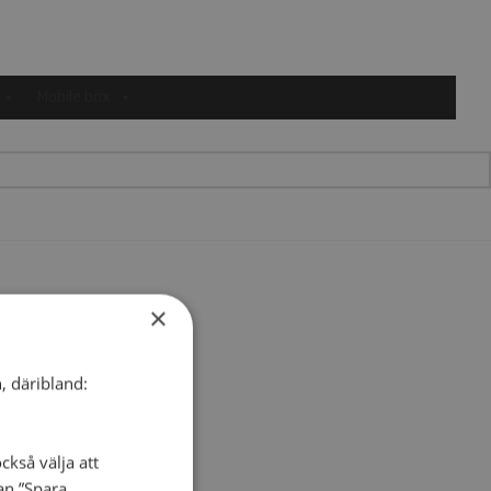
Mobile box
×
, däribland:
ckså välja att
dan ”Spara