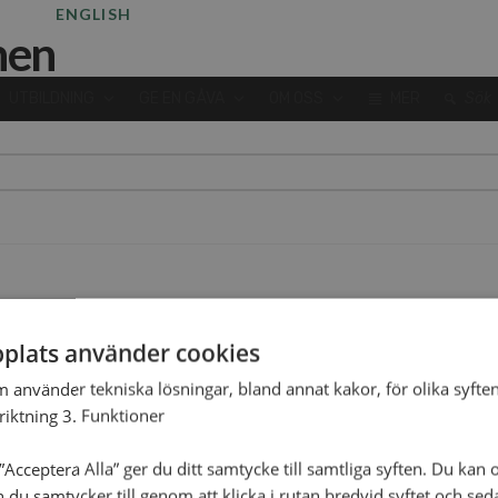
ENGLISH
UTBILDNING
GE EN GÅVA
OM OSS
MER
Sök
plats använder cookies
m använder tekniska lösningar, bland annat kakor, för olika syften
nriktning 3. Funktioner
Acceptera Alla” ger du ditt samtycke till samtliga syften. Du kan o
n du samtycker till genom att klicka i rutan bredvid syftet och se