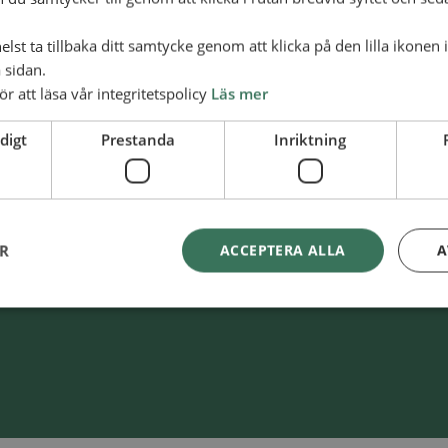
lst ta tillbaka ditt samtycke genom att klicka på den lilla ikonen 
 sidan.
ör att läsa vår integritetspolicy
Läs mer
digt
Prestanda
Inriktning
Swish
900 85 90
lliansmissionen
BG
900-8590
ER
ACCEPTERA ALLA
A