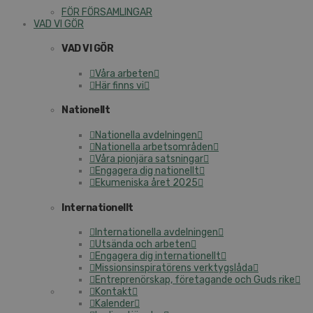
FÖR FÖRSAMLINGAR
VAD VI GÖR
VAD VI GÖR
Våra arbeten
Här finns vi
Nationellt
Nationella avdelningen
Nationella arbetsområden
Våra pionjära satsningar
Engagera dig nationellt
Ekumeniska året 2025
Internationellt
Internationella avdelningen
Utsända och arbeten
Engagera dig internationellt
Missionsinspiratörens verktygslåda
Entreprenörskap, företagande och Guds rike
Kontakt
Kalender