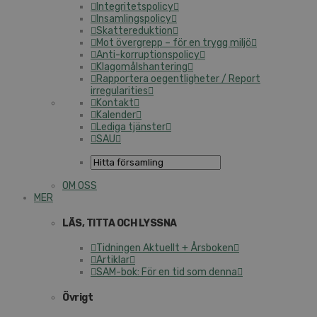
Integritetspolicy
Insamlingspolicy
Skattereduktion
Mot övergrepp – för en trygg miljö
Anti-korruptionspolicy
Klagomålshantering
Rapportera oegentligheter / Report
irregularities
Kontakt
Kalender
Lediga tjänster
SAU
OM OSS
MER
LÄS, TITTA OCH LYSSNA
Tidningen Aktuellt + Årsboken
Artiklar
SAM-bok: För en tid som denna
Övrigt