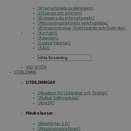
Internationella avdelningen
Utsända och arbeten
Engagera dig internationellt
Missionsinspiratörens verktygslåda
Entreprenörskap, företagande och Guds rike
Kontakt
Kalender
Lediga tjänster
SAU
VAD VI GÖR
UTBILDNING
UTBILDNINGAR
Akademi för Ledarskap och Teologi
Mullsjö folkhögskola
Apg29
Mindre kurser
BibelVinter 2.0
Missionsinspiratören