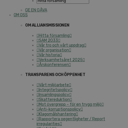
GE EN GÅVA
OM OSS
OM ALLIANSMISSIONEN
Hitta församling
SAM 2033
Vår tro och vårt uppdrag
Vår organisation
Vår historia
Verksamhetsåret 2025
Årskonferensen
TRANSPARENS OCH ÖPPENHET
Vårt miljöarbete
Integritetspolicy
Insamlingspolicy
Skattereduktion
Mot övergrepp – för en trygg miljö
Anti-korruptionspolicy
Klagomålshantering
Rapportera oegentligheter / Report
irregularities