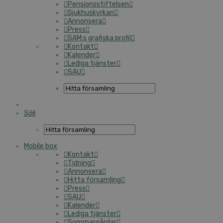
Pensionsstiftelsen
Sjukhuskyrkan
Annonsera
Press
SAM:s grafiska profil
Kontakt
Kalender
Lediga tjänster
SAU
Sök
Mobile box
Kontakt
Tidning
Annonsera
Hitta församling
Press
SAU
Kalender
Lediga tjänster
Sommargårdar