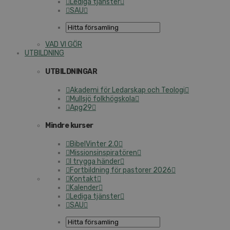
Lediga tjänster
SAU
VAD VI GÖR
UTBILDNING
UTBILDNINGAR
Akademi för Ledarskap och Teologi
Mullsjö folkhögskola
Apg29
Mindre kurser
BibelVinter 2.0
Missionsinspiratören
I trygga händer
Fortbildning för pastorer 2026
Kontakt
Kalender
Lediga tjänster
SAU