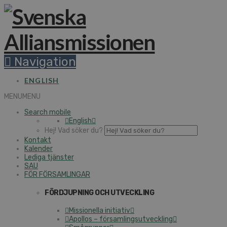
Navigation
ENGLISH
MENU
MENU
Search mobile
English
Hej! Vad söker du?
Kontakt
Kalender
Lediga tjänster
SAU
FÖR FÖRSAMLINGAR
FÖRDJUPNING OCH UTVECKLING
Missionella initiativ
Apollos – församlingsutveckling