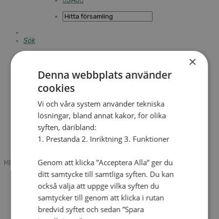
SAU
Sök
×
Denna webbplats använder
Mobile box
Kontakt
cookies
Tidning
Annonsera
Vi och våra system använder tekniska
Hitta församling
lösningar, bland annat kakor, för olika
Press
SAU
syften, däribland:
Kalender
1. Prestanda 2. Inriktning 3. Funktioner
Lediga tjänster
Sommargårdar
Genom att klicka ”Acceptera Alla” ger du
MENU
MENU
ditt samtycke till samtliga syften. Du kan
Search mobile
också välja att uppge vilka syften du
English
Hej! Vad söker du?
samtycker till genom att klicka i rutan
Kontakt
bredvid syftet och sedan ”Spara
Kalender