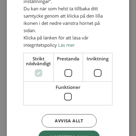
inställningar”.
Lediga tjänster
SAU
Du kan när som helst ta tillbaka ditt
FÖR FÖRSAMLINGAR
samtycke genom att klicka på den lilla
ikonen i det nedre vänstra hörnet på
FÖRDJUPNING OCH UTVECKLING
sidan.
Missionella initiativ
Klicka på länken för att läsa vår
Apollos – församlingsutveckling
Smågrupper
integritetspolicy
Läs mer
Skapelse och miljö
Gudstjänst
Strikt
Prestanda
Inriktning
Vänförsamling
nödvändigt
Integrationsarbete
För barns bästa – överallt
Missionsinspiratörens verktygslåda
PRAKTISKT
Funktioner
Materialbank
Redovisning och lönehantering
Kyrkoavgiften
LOGGA IN
AVVISA ALLT
Dokumentbanken
Medlemsregister (NGOPRO)