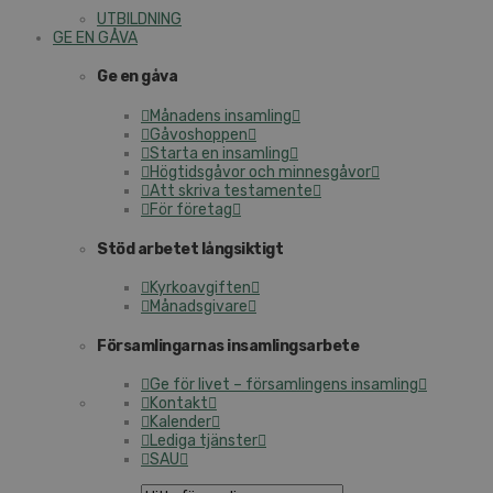
UTBILDNING
GE EN GÅVA
Ge en gåva
Månadens insamling
Gåvoshoppen
Starta en insamling
Högtidsgåvor och minnesgåvor
Att skriva testamente
För företag
Stöd arbetet långsiktigt
Kyrkoavgiften
Månadsgivare
Församlingarnas insamlingsarbete
Ge för livet – församlingens insamling
Kontakt
Kalender
Lediga tjänster
SAU