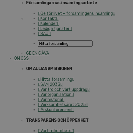
Församlingarnas insamlingsarbete
Ge för livet – församlingens insamling
Kontakt
Kalender
Lediga tjänster
SAU
GE EN GÅVA
OM OSS
OM ALLIANSMISSIONEN
Hitta församling
SAM 2033
Vår tro och vårt uppdrag
Vår organisation
Vår historia
Verksamhetsåret 2025
Årskonferensen
TRANSPARENS OCH ÖPPENHET
Vårt miljöarbete