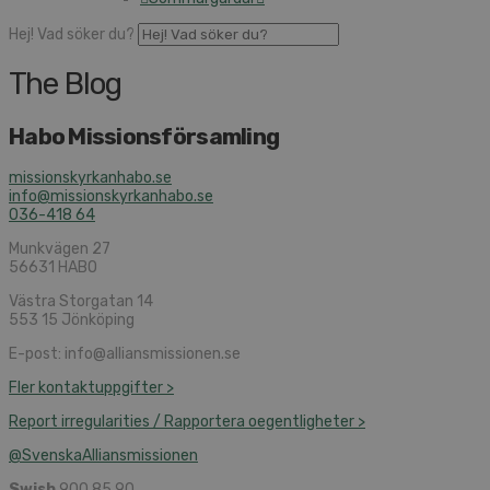
Hej! Vad söker du?
The Blog
Habo Missionsförsamling
missionskyrkanhabo.se
info@missionskyrkanhabo.se
036-418 64
Munkvägen 27
56631 HABO
Västra Storgatan 14
553 15 Jönköping
E-post: info@alliansmissionen.se
Fler kontaktuppgifter >
Report irregularities / Rapportera oegentligheter >
@SvenskaAlliansmissionen
Swish
900 85 90