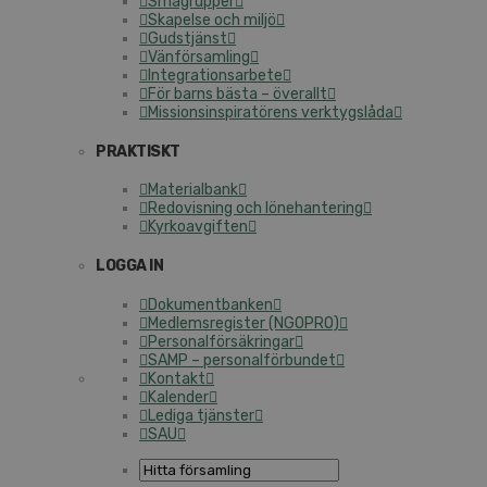
Smågrupper
Skapelse och miljö
Gudstjänst
Vänförsamling
Integrationsarbete
För barns bästa – överallt
Missionsinspiratörens verktygslåda
PRAKTISKT
Materialbank
Redovisning och lönehantering
Kyrkoavgiften
LOGGA IN
Dokumentbanken
Medlemsregister (NGOPRO)
Personalförsäkringar
SAMP – personalförbundet
Kontakt
Kalender
Lediga tjänster
SAU