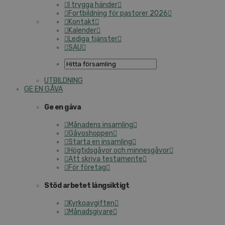
I trygga händer
Fortbildning för pastorer 2026
Kontakt
Kalender
Lediga tjänster
SAU
UTBILDNING
GE EN GÅVA
Ge en gåva
Månadens insamling
Gåvoshoppen
Starta en insamling
Högtidsgåvor och minnesgåvor
Att skriva testamente
För företag
Stöd arbetet långsiktigt
Kyrkoavgiften
Månadsgivare