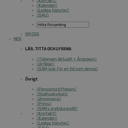
Kontakt
Kalender
Lediga tjänster
SAU
OM OSS
MER
LÄS, TITTA OCH LYSSNA
Tidningen Aktuellt + Årsboken
Artiklar
SAM-bok: För en tid som denna
Övrigt
Pensionsstiftelsen
Sjukhuskyrkan
Annonsera
Press
SAM:s grafiska profil
Kontakt
Kalender
Lediga tjänster