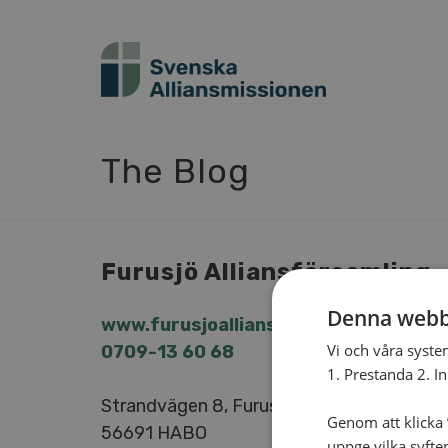
The Blog
Fu­ru­sjö Al­li­ans­för­sam­ling
Denna webb
www.​fur​usjo​alli​ansk​yrka.​se
Vi och våra syste
0709-13 60 68
1. Prestanda 2. I
Strand­vä­gen 8, Fu­ru­sjö
Genom att klicka ”
56691 HABO
uppge vilka syfte