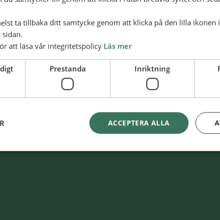
lst ta tillbaka ditt samtycke genom att klicka på den lilla ikonen 
 sidan.
ör att läsa vår integritetspolicy
Läs mer
digt
Prestanda
Inriktning
Swish
900 85 90
kaAl­li­ans­mis­sio­nen
BG
900-8590
ER
ACCEPTERA ALLA
A