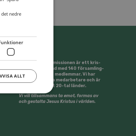
i det nedre
Funktioner
Svens­ka Al­li­ans­mis­sio­nen är ett kris­
tet tros­sam­fund med 140 för­sam­ling­
ar och ca 13500 med­lem­mar. Vi har
VVISA ALLT
runt 30 ut­sän­da med­ar­be­ta­re och är
verk­sam­ma i ett 20-tal län­der.
Vi vill till­sam­mans ta emot, for­mas av
och ge­stal­ta Jesus Kristus i värl­den.