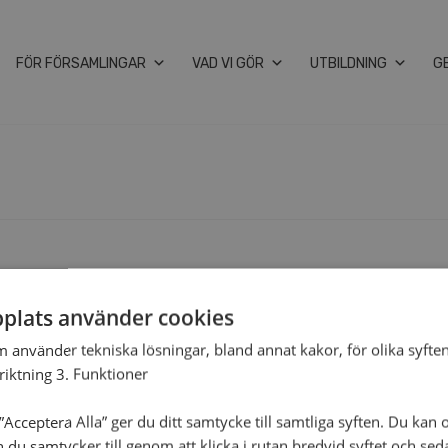
FÖR FÖR­SAM­LING­AR
VAD VI GÖR
UT­BILD­NING
G
plats använder cookies
m använder tekniska lösningar, bland annat kakor, för olika syften
nriktning 3. Funktioner
Acceptera Alla” ger du ditt samtycke till samtliga syften. Du kan o
n du samtycker till genom att klicka i rutan bredvid syftet och se