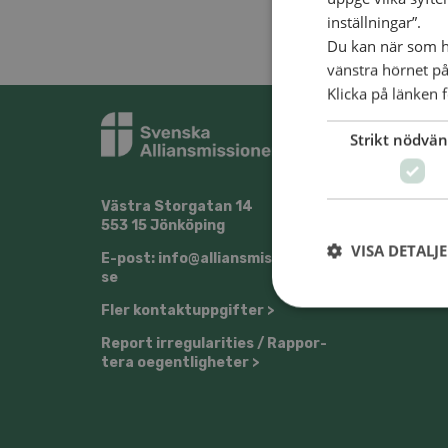
inställningar”.
Du kan när som he
vänstra hörnet på
Klicka på länken f
Strikt nödvän
Väst­ra Stor­ga­tan 14
@Svens
553 15 Jön­kö­ping
VISA DETALJ
E-post: info@​all​ians​miss​ione​n.​
se
Fler kon­takt­upp­gif­ter >
Re­port ir­re­gu­la­ri­ti­es / Rap­por­
te­ra oe­gent­lig­he­ter >