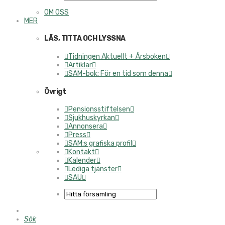
OM OSS
MER
LÄS, TITTA OCH LYSSNA
Tidningen Aktuellt + Årsboken
Artiklar
SAM-bok: För en tid som denna
Övrigt
Pensionsstiftelsen
Sjukhuskyrkan
Annonsera
Press
SAM:s grafiska profil
Kontakt
Kalender
Lediga tjänster
SAU
Sök