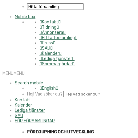
Mobile box
Kontakt
Tidning
Annonsera
Hitta församling
Press
SAU
Kalender
Lediga tjänster
Sommargårdar
MENU
MENU
Search mobile
English
Hej! Vad söker du?
Kontakt
Kalender
Lediga tjänster
SAU
FÖR FÖRSAMLINGAR
FÖRDJUPNING OCH UTVECKLING