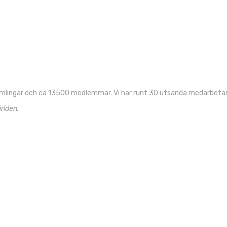
mlingar och ca 13500 medlemmar. Vi har runt 30 utsända medarbetare
rlden.