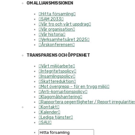
OM ALLIANSMISSIONEN
Hitta församling
SAM 2033
Vår tro och vårt uppdrag
Vår organisation
Vår historia
Verksamhetsåret 2025
Årskonferensen
TRANSPARENS OCH ÖPPENHET
Vårt miljöarbete
Integritetspolicy
Insamlingspolicy
Skattereduktion
Mot övergrepp – för en trygg miljö
Anti-korruptionspolicy
Klagomålshantering
Rapportera oegentligheter / Report irregularitie
Kontakt
Kalender
Lediga tjänster
SAU