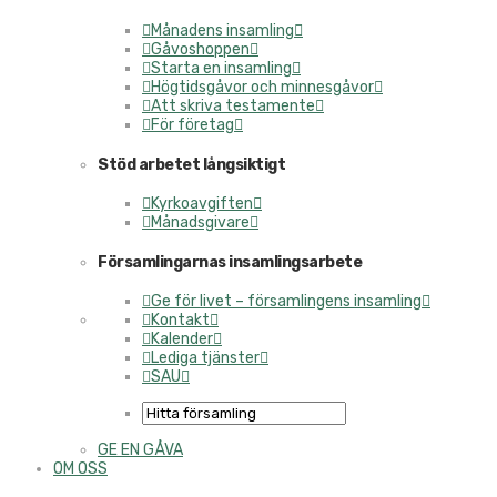
Månadens insamling
Gåvoshoppen
Starta en insamling
Högtidsgåvor och minnesgåvor
Att skriva testamente
För företag
Stöd arbetet långsiktigt
Kyrkoavgiften
Månadsgivare
Församlingarnas insamlingsarbete
Ge för livet – församlingens insamling
Kontakt
Kalender
Lediga tjänster
SAU
GE EN GÅVA
OM OSS