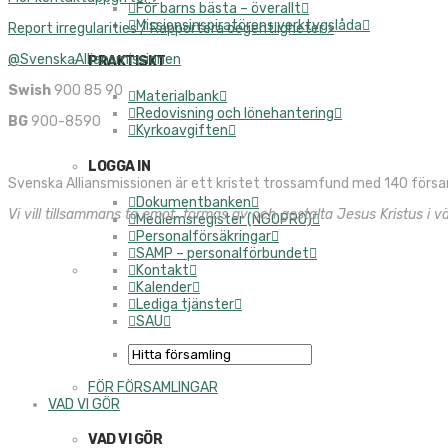
För barns bästa – överallt
Missionsinspiratörens verktygslåda
Report irregularities / Rapportera oegentligheter >
@SvenskaAlliansmissionen
PRAKTISKT
Swish
900 85 90
Materialbank
Redovisning och lönehantering
BG
900-8590
Kyrkoavgiften
LOGGA IN
Svenska Alliansmissionen är ett kristet trossamfund med 140 försa
Dokumentbanken
Vi vill tillsammans ta emot, formas av och gestalta Jesus Kristus i vä
Medlemsregister (NGOPRO)
Personalförsäkringar
SAMP – personalförbundet
Kontakt
Kalender
Lediga tjänster
SAU
FÖR FÖRSAMLINGAR
VAD VI GÖR
VAD VI GÖR