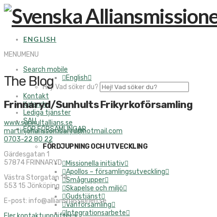
ENGLISH
MENU
MENU
Search mobile
The Blog
English
Hej! Vad söker du?
Kontakt
Frinnaryd/Sunhults Frikyrkoförsamling
Kalender
Lediga tjänster
SAU
www.sunhultallians.se
FÖR FÖRSAMLINGAR
martinjohansson.isaryd@hotmail.com
0703-22 80 22
FÖRDJUPNING OCH UTVECKLING
Gärdesgatan 1
57874 FRINNARYD
Missionella initiativ
Apollos – församlingsutveckling
Västra Storgatan 14
Smågrupper
553 15 Jönköping
Skapelse och miljö
Gudstjänst
E-post: info@alliansmissionen.se
Vänförsamling
Integrationsarbete
Fler kontaktuppgifter >