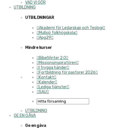
VAD VI GÖR
UTBILDNING
UTBILDNINGAR
Akademi för Ledarskap och Teologi
Mullsjö folkhögskola
Apg29
Mindre kurser
BibelVinter 2.0
Missionsinspiratören
I trygga händer
Fortbildning för pastorer 2026
Kontakt
Kalender
Lediga tjänster
SAU
UTBILDNING
GE EN GÅVA
Ge en gåva