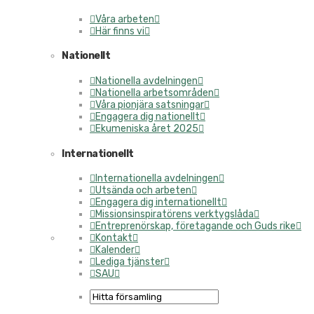
Våra arbeten
Här finns vi
Nationellt
Nationella avdelningen
Nationella arbetsområden
Våra pionjära satsningar
Engagera dig nationellt
Ekumeniska året 2025
Internationellt
Internationella avdelningen
Utsända och arbeten
Engagera dig internationellt
Missionsinspiratörens verktygslåda
Entreprenörskap, företagande och Guds rike
Kontakt
Kalender
Lediga tjänster
SAU