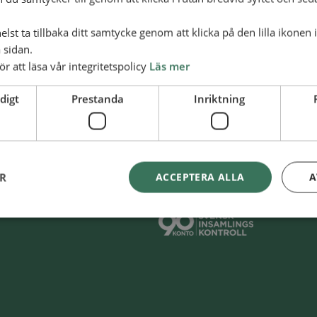
lst ta tillbaka ditt samtycke genom att klicka på den lilla ikonen 
 sidan.
ör att läsa vår integritetspolicy
Läs mer
digt
Prestanda
Inriktning
Swish
900 85 90
skaAlliansmissionen
ER
ACCEPTERA ALLA
A
BG
900-8590