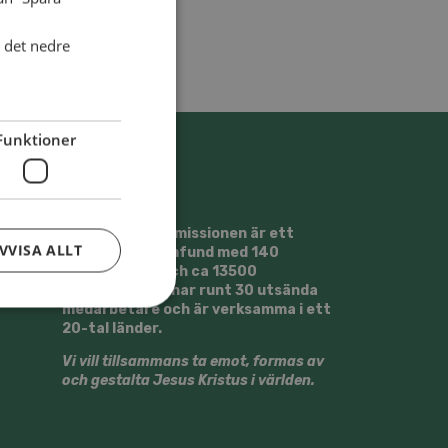
i det nedre
Funktioner
Svenska Alliansmissionen är ett
VVISA ALLT
kristet trossamfund med 140
församlingar och ca 13500
medlemmar. Vi har runt 30 utsända
medarbetare och är verksamma i ett
20-tal länder.
Vi vill tillsammans ta emot, formas av
och gestalta Jesus Kristus i världen.