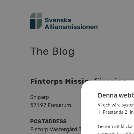
The Blog
Fintorps Missionförening
Denna webb
Sniparp
Vi och våra syste
571 97 Forserum
1. Prestanda 2. I
POSTADRESS
Genom att klicka ”
Fintorp Västergård 3
uppge vilka syfte