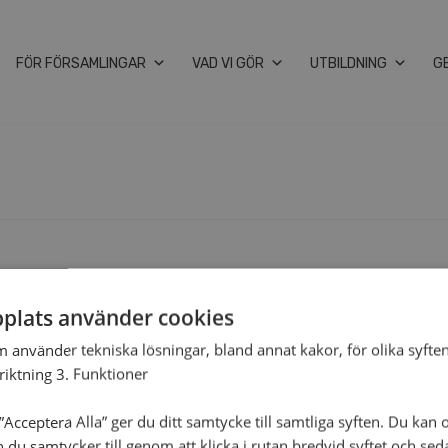
FÖR FÖRSAMLINGAR
VAD VI GÖR
UTBILDNING
G
plats använder cookies
m använder tekniska lösningar, bland annat kakor, för olika syften
nriktning 3. Funktioner
Acceptera Alla” ger du ditt samtycke till samtliga syften. Du kan o
n du samtycker till genom att klicka i rutan bredvid syftet och se