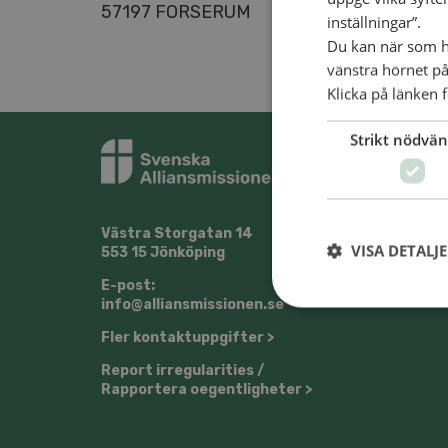
57197 FORSERUM
inställningar”.
Du kan när som he
vänstra hörnet på
Klicka på länken f
Strikt nödvän
Västra Storgatan 14
@Sven
VISA DETALJ
553 15 Jönköping
E-post:
info@alliansmissionen.se
Fler kontaktuppgifter >
Report irregularities /
Rapportera oegentligheter >