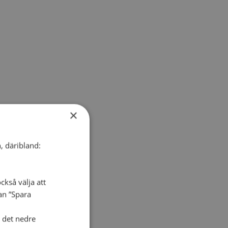
×
, däribland:
ckså välja att
dan ”Spara
i det nedre