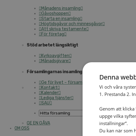
Månadens insamling
Gåvoshoppen
Starta en insamling
Högtidsgåvor och minnesgåvor
Att skriva testamente
För företag
Stöd arbetet långsiktigt
Kyrkoavgiften
Månadsgivare
Församlingarnas insamlingsarbete
Denna webb
Ge för livet – församlingens insamling
Vi och våra syste
Kontakt
Kalender
1. Prestanda 2. I
Lediga tjänster
SAU
Genom att klicka ”
uppge vilka syfte
inställningar”.
GE EN GÅVA
OM OSS
Du kan när som he