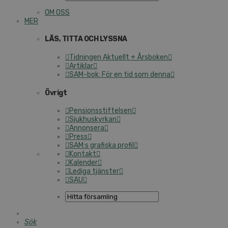
OM OSS
MER
LÄS, TITTA OCH LYSSNA
Tidningen Aktuellt + Årsboken
Artiklar
SAM-bok: För en tid som denna
Övrigt
Pensionsstiftelsen
Sjukhuskyrkan
Annonsera
Press
SAM:s grafiska profil
Kontakt
Kalender
Lediga tjänster
SAU
Sök