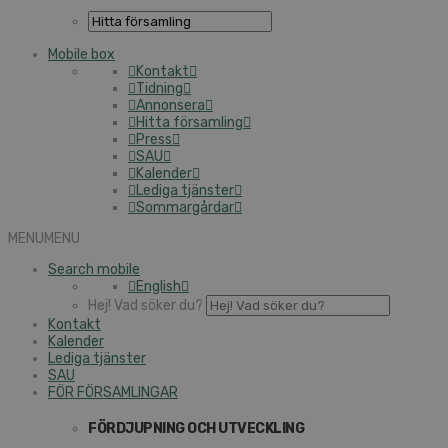
Mobile box
Kontakt
Tidning
Annonsera
Hitta församling
Press
SAU
Kalender
Lediga tjänster
Sommargårdar
MENU
MENU
Search mobile
English
Hej! Vad söker du?
Kontakt
Kalender
Lediga tjänster
SAU
FÖR FÖRSAMLINGAR
FÖRDJUPNING OCH UTVECKLING