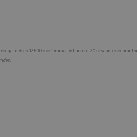
mlingar och ca 13500 medlemmar. Vi har runt 30 utsända medarbetare
rlden.