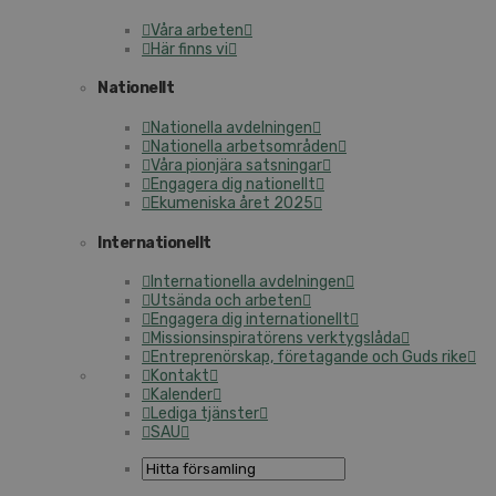
Våra arbeten
Här finns vi
Nationellt
Nationella avdelningen
Nationella arbetsområden
Våra pionjära satsningar
Engagera dig nationellt
Ekumeniska året 2025
Internationellt
Internationella avdelningen
Utsända och arbeten
Engagera dig internationellt
Missionsinspiratörens verktygslåda
Entreprenörskap, företagande och Guds rike
Kontakt
Kalender
Lediga tjänster
SAU