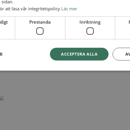
 sidan.
ör att läsa vår integritetspolicy
Läs mer
digt
Prestanda
Inriktning
ER
ACCEPTERA ALLA
A
s