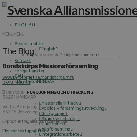
ENGLISH
MENU
MENU
Search mobile
The Blog
English
Hej! Vad söker du?
Kontakt
Bondstorps Missionsförsamling
Kalender
Lediga tjänster
SAU
www.kyrktorget.se/bondstorps.mfs
FÖR FÖRSAMLINGAR
0393-400 44
Bondstorp
FÖRDJUPNING OCH UTVECKLING
56291 MÅNSARP
Missionella initiativ
Västra Storgatan 14
Apollos – församlingsutveckling
553 15 Jönköping
Smågrupper
Skapelse och miljö
E-post: info@alliansmissionen.se
Gudstjänst
Vänförsamling
Fler kontaktuppgifter >
Integrationsarbete