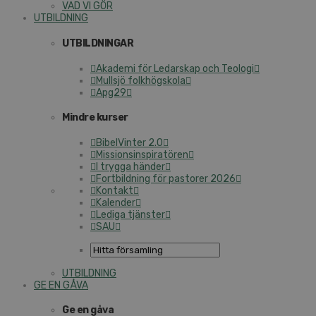
VAD VI GÖR
UTBILDNING
UTBILDNINGAR
Akademi för Ledarskap och Teologi
Mullsjö folkhögskola
Apg29
Mindre kurser
BibelVinter 2.0
Missionsinspiratören
I trygga händer
Fortbildning för pastorer 2026
Kontakt
Kalender
Lediga tjänster
SAU
UTBILDNING
GE EN GÅVA
Ge en gåva