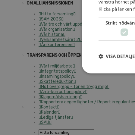
vänstra hörnet på
OM ALLIANSMISSIONEN
Klicka på länken f
Hitta församling
SAM 2033
Strikt nödvän
Vår tro och vårt uppdrag
Vår organisation
Vår historia
Verksamhetsåret 2025
Årskonferensen
TRANSPARENS OCH ÖPPENHET
VISA DETALJ
Vårt miljöarbete
Integritetspolicy
Insamlingspolicy
Skattereduktion
Mot övergrepp – för en trygg miljö
Anti-korruptionspolicy
Klagomålshantering
Rapportera oegentligheter / Report irregularitie
Kontakt
Kalender
Lediga tjänster
SAU