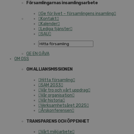
Församlingarnas insamlingsarbete
Ge för livet – församlingens insamling
Kontakt
Kalender
Lediga tjänster
SAU
GE EN GÅVA
OM OSS
OM ALLIANSMISSIONEN
Hitta församling
SAM 2033
Vår tro och vårt uppdrag
Vår organisation
Vår historia
Verksamhetsåret 2025
Årskonferensen
TRANSPARENS OCH ÖPPENHET
Vårt miljöarbete