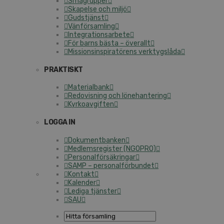
Smågrupper
Skapelse och miljö
Gudstjänst
Vänförsamling
Integrationsarbete
För barns bästa – överallt
Missionsinspiratörens verktygslåda
PRAKTISKT
Materialbank
Redovisning och lönehantering
Kyrkoavgiften
LOGGA IN
Dokumentbanken
Medlemsregister (NGOPRO)
Personalförsäkringar
SAMP – personalförbundet
Kontakt
Kalender
Lediga tjänster
SAU