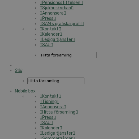
Pensionsstiftelsen
Sjukhuskyrkan
Annonsera
Press
SAM:s grafiska profil
Kontakt
Kalender
Lediga tjänster
SAU
Sök
Mobile box
Kontakt
Tidning
Annonsera
Hitta församling
Press
SAU
Kalender
Lediga tjänster
Sommargårdar