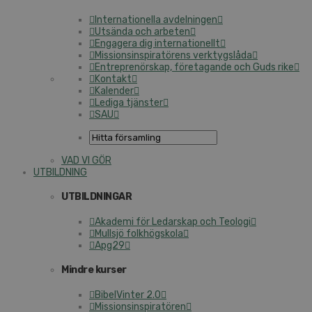
Internationella avdelningen
Utsända och arbeten
Engagera dig internationellt
Missionsinspiratörens verktygslåda
Entreprenörskap, företagande och Guds rike
Kontakt
Kalender
Lediga tjänster
SAU
VAD VI GÖR
UTBILDNING
UTBILDNINGAR
Akademi för Ledarskap och Teologi
Mullsjö folkhögskola
Apg29
Mindre kurser
BibelVinter 2.0
Missionsinspiratören