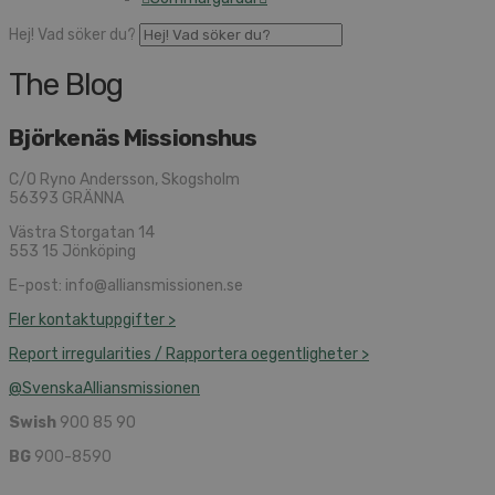
Hej! Vad söker du?
The Blog
Björkenäs Missionshus
C/O Ryno Andersson, Skogsholm
56393 GRÄNNA
Västra Storgatan 14
553 15 Jönköping
E-post: info@alliansmissionen.se
Fler kontaktuppgifter >
Report irregularities / Rapportera oegentligheter >
@SvenskaAlliansmissionen
Swish
900 85 90
BG
900-8590