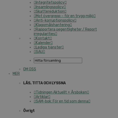
Integritetspolicy
Insamlingspolicy
Skattereduktion
Mot övergrepp – för en trygg miljö
Anti-korruptionspolicy
Klagomålshantering
Rapportera oegentligheter / Report
irregularities
Kontakt
Kalender
Lediga tjänster
SAU
OM OSS
MER
LÄS, TITTA OCH LYSSNA
Tidningen Aktuellt + Årsboken
Artiklar
SAM-bok: För en tid som denna
Övrigt