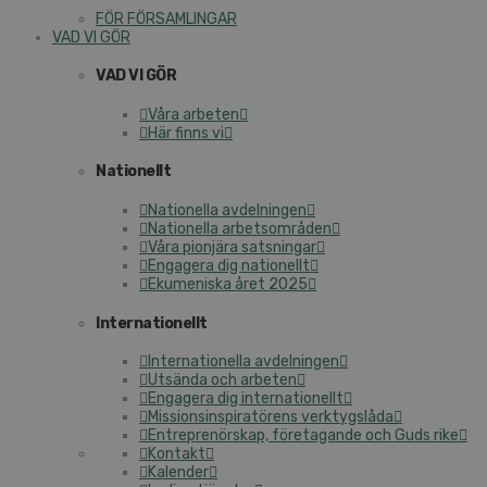
FÖR FÖRSAMLINGAR
VAD VI GÖR
VAD VI GÖR
Våra arbeten
Här finns vi
Nationellt
Nationella avdelningen
Nationella arbetsområden
Våra pionjära satsningar
Engagera dig nationellt
Ekumeniska året 2025
Internationellt
Internationella avdelningen
Utsända och arbeten
Engagera dig internationellt
Missionsinspiratörens verktygslåda
Entreprenörskap, företagande och Guds rike
Kontakt
Kalender