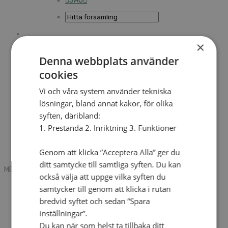
SAU
Sök
×
Denna webbplats använder
cookies
Mobile box
Kontakt
Vi och våra system använder tekniska
Tidning
Annonsera
lösningar, bland annat kakor, för olika
Hitta församling
syften, däribland:
Press
1. Prestanda 2. Inriktning 3. Funktioner
SAU
Kalender
Lediga tjänster
Genom att klicka ”Acceptera Alla” ger du
Sommargårdar
ditt samtycke till samtliga syften. Du kan
MENU
MENU
också välja att uppge vilka syften du
Search mobile
samtycker till genom att klicka i rutan
English
bredvid syftet och sedan ”Spara
Hej! Vad söker du?
inställningar”.
Kontakt
Kalender
Du kan när som helst ta tillbaka ditt