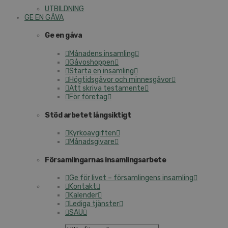
UTBILDNING
GE EN GÅVA
Ge en gåva
Månadens insamling
Gåvoshoppen
Starta en insamling
Högtidsgåvor och minnesgåvor
Att skriva testamente
För företag
Stöd arbetet långsiktigt
Kyrkoavgiften
Månadsgivare
Församlingarnas insamlingsarbete
Ge för livet – församlingens insamling
Kontakt
Kalender
Lediga tjänster
SAU