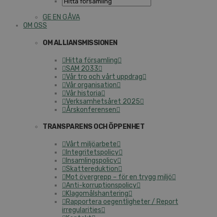
GE EN GÅVA
OM OSS
OM ALLIANSMISSIONEN
Hitta församling
SAM 2033
Vår tro och vårt uppdrag
Vår organisation
Vår historia
Verksamhetsåret 2025
Årskonferensen
TRANSPARENS OCH ÖPPENHET
Vårt miljöarbete
Integritetspolicy
Insamlingspolicy
Skattereduktion
Mot övergrepp – för en trygg miljö
Anti-korruptionspolicy
Klagomålshantering
Rapportera oegentligheter / Report
irregularities