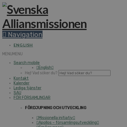
Navigation
ENGLISH
MENU
MENU
Search mobile
English
Hej! Vad söker du?
Kontakt
Kalender
Lediga tjänster
SAU
FÖR FÖRSAMLINGAR
FÖRDJUPNING OCH UTVECKLING
Missionella initiativ
Apollos – församlingsutveckling