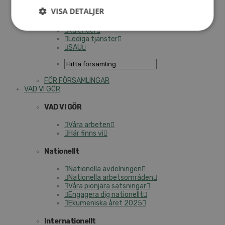
Personalförsäkringar
VISA DETALJER
SAMP – personalförbundet
Kontakt
Kalender
Lediga tjänster
SAU
FÖR FÖRSAMLINGAR
VAD VI GÖR
VAD VI GÖR
Våra arbeten
Här finns vi
Nationellt
Nationella avdelningen
Nationella arbetsområden
Våra pionjära satsningar
Engagera dig nationellt
Ekumeniska året 2025
Internationellt