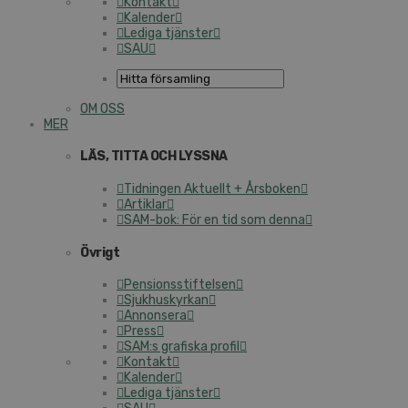
Kontakt
Kalender
Lediga tjänster
SAU
OM OSS
MER
LÄS, TITTA OCH LYSSNA
Tidningen Aktuellt + Årsboken
Artiklar
SAM-bok: För en tid som denna
Övrigt
Pensionsstiftelsen
Sjukhuskyrkan
Annonsera
Press
SAM:s grafiska profil
Kontakt
Kalender
Lediga tjänster