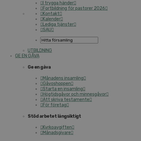
I trygga händer
Fortbildning för pastorer 2026
Kontakt
Kalender
Lediga tjänster
SAU
UTBILDNING
GE EN GÅVA
Ge en gåva
Månadens insamling
Gåvoshoppen
Starta en insamling
Högtidsgåvor och minnesgåvor
Att skriva testamente
För företag
Stöd arbetet långsiktigt
Kyrkoavgiften
Månadsgivare