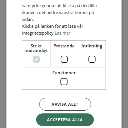
Lediga tjänster
samtycke genom att klicka på den lilla
SAU
FÖR FÖRSAMLINGAR
ikonen i det nedre vänstra hörnet på
sidan.
FÖRDJUPNING OCH UTVECKLING
Klicka på länken för att läsa vår
Missionella initiativ
integritetspolicy
Läs mer
Apollos – församlingsutveckling
Smågrupper
Strikt
Prestanda
Inriktning
Skapelse och miljö
nödvändigt
Gudstjänst
Vänförsamling
Integrationsarbete
För barns bästa – överallt
Missionsinspiratörens verktygslåda
Funktioner
PRAKTISKT
Materialbank
Redovisning och lönehantering
Kyrkoavgiften
AVVISA ALLT
LOGGA IN
ACCEPTERA ALLA
Dokumentbanken
Medlemsregister (NGOPRO)