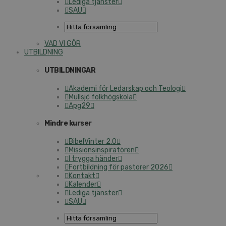
Lediga tjänster
SAU
VAD VI GÖR
UTBILDNING
UTBILDNINGAR
Akademi för Ledarskap och Teologi
Mullsjö folkhögskola
Apg29
Mindre kurser
BibelVinter 2.0
Missionsinspiratören
I trygga händer
Fortbildning för pastorer 2026
Kontakt
Kalender
Lediga tjänster
SAU