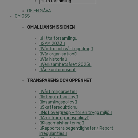
GE EN GÅVA
OM OSS
OM ALLIANSMISSIONEN
Hitta församling
SAM 2033
Vår tro och vårt uppdrag
Vår organisation
Vår historia
Verksamhetsåret 2025
Årskonferensen
TRANSPARENS OCH ÖPPENHET
Vårt miljöarbete
Integritetspolicy
Insamlingspolicy
Skattereduktion
Mot övergrepp – för en trygg miljö
Anti-korruptionspolicy
Klagomålshantering
Rapportera oegentligheter / Report
irregularities