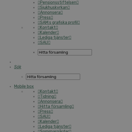
Pensionsstiftelsen
Sjukhuskyrkan
Annonsera
Press
SAM:s grafiska profil
Kontakt
Kalender
Lediga tjänster
SAU
Sök
Mobile box
Kontakt
Tidning
Annonsera
Hitta församling
Press
SAU
Kalender
Lediga tjänster
Sommargårdar