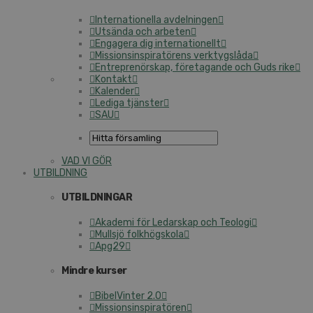
Internationella avdelningen
Utsända och arbeten
Engagera dig internationellt
Missionsinspiratörens verktygslåda
Entreprenörskap, företagande och Guds rike
Kontakt
Kalender
Lediga tjänster
SAU
VAD VI GÖR
UTBILDNING
UTBILDNINGAR
Akademi för Ledarskap och Teologi
Mullsjö folkhögskola
Apg29
Mindre kurser
BibelVinter 2.0
Missionsinspiratören