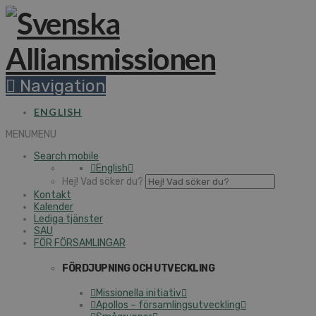
Navigation
ENGLISH
MENU
MENU
Search mobile
English
Hej! Vad söker du?
Kontakt
Kalender
Lediga tjänster
SAU
FÖR FÖRSAMLINGAR
FÖRDJUPNING OCH UTVECKLING
Missionella initiativ
Apollos – församlingsutveckling