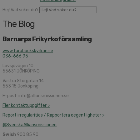
Hej! Vad söker du?
The Blog
Barnarps Frikyrkoförsamling
www.furubackskyrkan.se
036-666 95
Lovsjövägen 10
55631 JÖNKÖPING
Västra Storgatan 14
553 15 Jönköping
E-post: info@alliansmissionen.se
Fler kontaktuppgifter >
Report irregularities / Rapportera oegentligheter >
@SvenskaAlliansmissionen
Swish
900 85 90