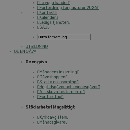
I trygga händer
Fortbildning för pastorer 2026
Kontakt
Kalender
Lediga tjänster
SAU
UTBILDNING
GE EN GÅVA
Ge en gåva
Månadens insamling
Gåvoshoppen
Starta en insamling
Högtidsgåvor och minnesgåvor
Att skriva testamente
För företag
Stöd arbetet långsiktigt
Kyrkoavgiften
Månadsgivare