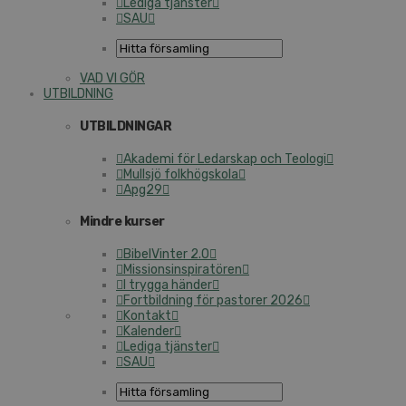
Lediga tjänster
SAU
VAD VI GÖR
UTBILDNING
UTBILDNINGAR
Akademi för Ledarskap och Teologi
Mullsjö folkhögskola
Apg29
Mindre kurser
BibelVinter 2.0
Missionsinspiratören
I trygga händer
Fortbildning för pastorer 2026
Kontakt
Kalender
Lediga tjänster
SAU