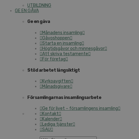
UTBILDNING
GE EN GÅVA
Ge en gåva
Månadens insamling
Gåvoshoppen
Starta en insamling
Högtidsgåvor och minnesgåvor
Att skriva testamente
För företag
Stöd arbetet långsiktigt
Kyrkoavgiften
Månadsgivare
Församlingarnas insamlingsarbete
Ge för livet – församlingens insamling
Kontakt
Kalender
Lediga tjänster
SAU