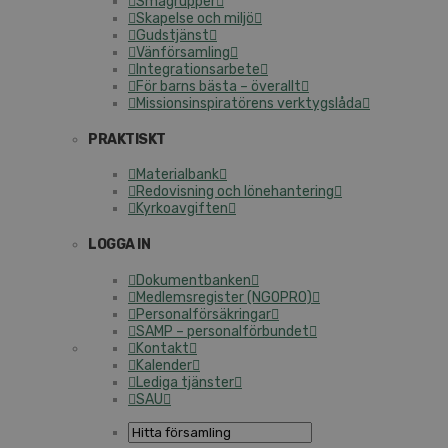
Smågrupper
Skapelse och miljö
Gudstjänst
Vänförsamling
Integrationsarbete
För barns bästa – överallt
Missionsinspiratörens verktygslåda
PRAKTISKT
Materialbank
Redovisning och lönehantering
Kyrkoavgiften
LOGGA IN
Dokumentbanken
Medlemsregister (NGOPRO)
Personalförsäkringar
SAMP – personalförbundet
Kontakt
Kalender
Lediga tjänster
SAU