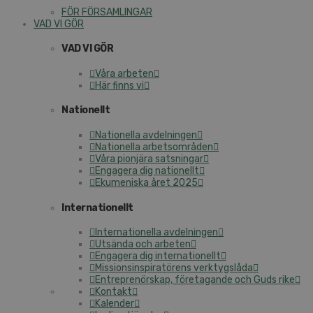
FÖR FÖRSAMLINGAR
VAD VI GÖR
VAD VI GÖR
Våra arbeten
Här finns vi
Nationellt
Nationella avdelningen
Nationella arbetsområden
Våra pionjära satsningar
Engagera dig nationellt
Ekumeniska året 2025
Internationellt
Internationella avdelningen
Utsända och arbeten
Engagera dig internationellt
Missionsinspiratörens verktygslåda
Entreprenörskap, företagande och Guds rike
Kontakt
Kalender