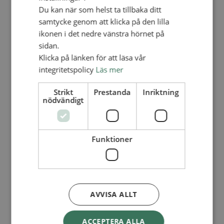
Lediga tjänster
Du kan när som helst ta tillbaka ditt
SAU
FÖR FÖRSAMLINGAR
samtycke genom att klicka på den lilla
ikonen i det nedre vänstra hörnet på
FÖRDJUPNING OCH UTVECKLING
sidan.
Missionella initiativ
Klicka på länken för att läsa vår
Apollos – församlingsutveckling
integritetspolicy
Läs mer
Smågrupper
Skapelse och miljö
Gudstjänst
Strikt
Prestanda
Inriktning
Vänförsamling
nödvändigt
Integrationsarbete
För barns bästa – överallt
Missionsinspiratörens verktygslåda
Funktioner
PRAKTISKT
Materialbank
Redovisning och lönehantering
Kyrkoavgiften
AVVISA ALLT
LOGGA IN
Dokumentbanken
Medlemsregister (NGOPRO)
ACCEPTERA ALLA