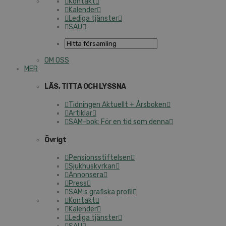
Kontakt
Kalender
Lediga tjänster
SAU
OM OSS
MER
LÄS, TITTA OCH LYSSNA
Tidningen Aktuellt + Årsboken
Artiklar
SAM-bok: För en tid som denna
Övrigt
Pensionsstiftelsen
Sjukhuskyrkan
Annonsera
Press
SAM:s grafiska profil
Kontakt
Kalender
Lediga tjänster