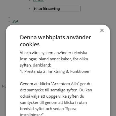
SAU
Sök
×
Denna webbplats använder
Mobile box
cookies
Kontakt
Tidning
Annonsera
Vi och våra system använder tekniska
Hitta församling
lösningar, bland annat kakor, för olika
Press
syften, däribland:
SAU
Kalender
1. Prestanda 2. Inriktning 3. Funktioner
Lediga tjänster
Sommargårdar
Genom att klicka ”Acceptera Alla” ger du
MENU
MENU
ditt samtycke till samtliga syften. Du kan
Search mobile
också välja att uppge vilka syften du
English
samtycker till genom att klicka i rutan
Hej! Vad söker du?
bredvid syftet och sedan ”Spara
Kontakt
Kalender
inställningar”.