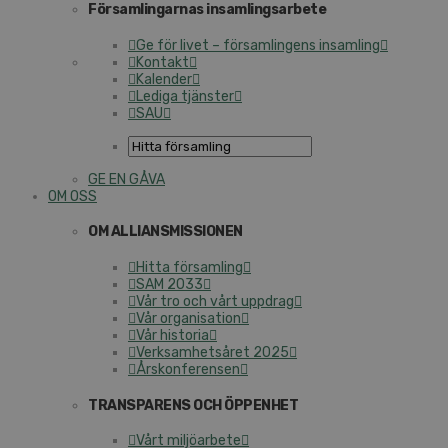
Församlingarnas insamlingsarbete
Ge för livet – församlingens insamling
Kontakt
Kalender
Lediga tjänster
SAU
GE EN GÅVA
OM OSS
OM ALLIANSMISSIONEN
Hitta församling
SAM 2033
Vår tro och vårt uppdrag
Vår organisation
Vår historia
Verksamhetsåret 2025
Årskonferensen
TRANSPARENS OCH ÖPPENHET
Vårt miljöarbete