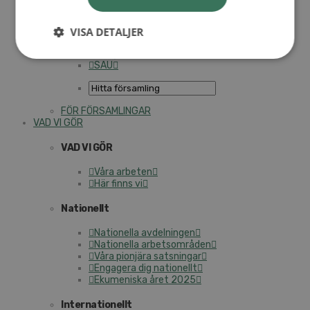
Personalförsäkringar
SAMP – personalförbundet
Kontakt
VISA DETALJER
Kalender
Lediga tjänster
SAU
FÖR FÖRSAMLINGAR
VAD VI GÖR
VAD VI GÖR
Våra arbeten
Här finns vi
Nationellt
Nationella avdelningen
Nationella arbetsområden
Våra pionjära satsningar
Engagera dig nationellt
Ekumeniska året 2025
Internationellt