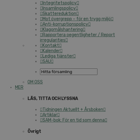
Integritetspolicy
Insamlingspolicy
Skattereduktion
Mot övergrepp – för en trygg miljö
Anti-korruptionspolicy
Klagomålshantering
Rapportera oegentligheter / Report
irregularities
Kontakt
Kalender
Lediga tjänster
SAU
OM OSS
MER
LÄS, TITTA OCH LYSSNA
Tidningen Aktuellt + Årsboken
Artiklar
SAM-bok: För en tid som denna
Övrigt