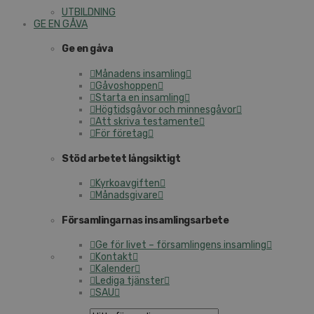
UTBILDNING
GE EN GÅVA
Ge en gåva
Månadens insamling
Gåvoshoppen
Starta en insamling
Högtidsgåvor och minnesgåvor
Att skriva testamente
För företag
Stöd arbetet långsiktigt
Kyrkoavgiften
Månadsgivare
Församlingarnas insamlingsarbete
Ge för livet – församlingens insamling
Kontakt
Kalender
Lediga tjänster
SAU