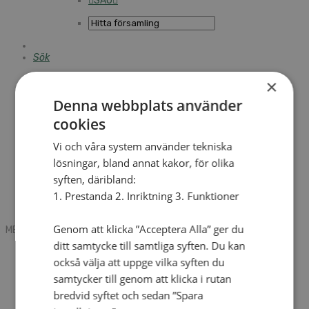
SAU
Sök
×
Denna webbplats använder
Mobile box
Kontakt
cookies
Tidning
Annonsera
Vi och våra system använder tekniska
Hitta församling
lösningar, bland annat kakor, för olika
Press
SAU
syften, däribland:
Kalender
1. Prestanda 2. Inriktning 3. Funktioner
Lediga tjänster
Sommargårdar
Genom att klicka ”Acceptera Alla” ger du
MENU
MENU
ditt samtycke till samtliga syften. Du kan
Search mobile
också välja att uppge vilka syften du
English
Hej! Vad söker du?
samtycker till genom att klicka i rutan
Kontakt
bredvid syftet och sedan ”Spara
Kalender