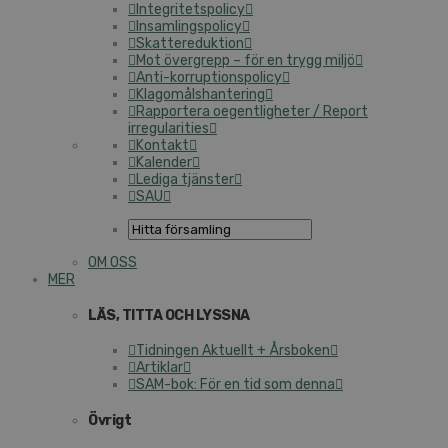
Integritetspolicy
Insamlingspolicy
Skattereduktion
Mot övergrepp – för en trygg miljö
Anti-korruptionspolicy
Klagomålshantering
Rapportera oegentligheter / Report
irregularities
Kontakt
Kalender
Lediga tjänster
SAU
OM OSS
MER
LÄS, TITTA OCH LYSSNA
Tidningen Aktuellt + Årsboken
Artiklar
SAM-bok: För en tid som denna
Övrigt