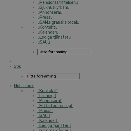
Pensionsstiftelsen
Sjukhuskyrkan
Annonsera
Press
SAM:s grafiska profil
Kontakt
Kalender
Lediga tjänster
SAU
Sök
Mobile box
Kontakt
Tidning
Annonsera
Hitta församling
Press
SAU
Kalender
Lediga tjänster
Sommargårdar