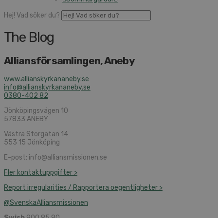
Hej! Vad söker du?
The Blog
Alliansförsamlingen, Aneby
www.allianskyrkananeby.se
info@allianskyrkananeby.se
0380-402 82
Jönköpingsvägen 10
57833 ANEBY
Västra Storgatan 14
553 15 Jönköping
E-post: info@alliansmissionen.se
Fler kontaktuppgifter >
Report irregularities / Rapportera oegentligheter >
@SvenskaAlliansmissionen
Swish
900 85 90