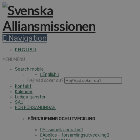
Navigation
ENGLISH
MENU
MENU
Search mobile
English
Hej! Vad söker du?
Kontakt
Kalender
Lediga tjänster
SAU
FÖR FÖRSAMLINGAR
FÖRDJUPNING OCH UTVECKLING
Missionella initiativ
Apollos – församlingsutveckling