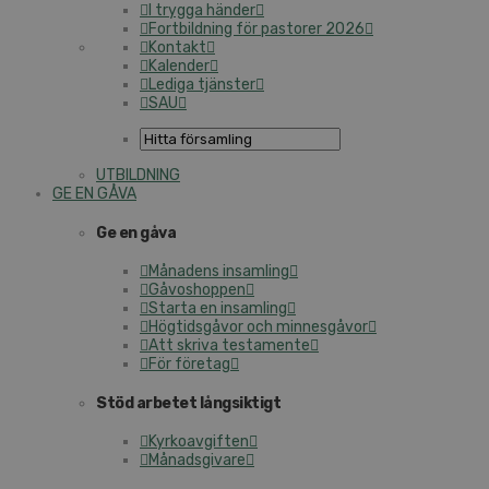
I trygga händer
Fortbildning för pastorer 2026
Kontakt
Kalender
Lediga tjänster
SAU
UTBILDNING
GE EN GÅVA
Ge en gåva
Månadens insamling
Gåvoshoppen
Starta en insamling
Högtidsgåvor och minnesgåvor
Att skriva testamente
För företag
Stöd arbetet långsiktigt
Kyrkoavgiften
Månadsgivare