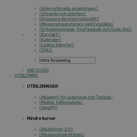
Internationella avdelningen
Utsända och arbeten
Engagera dig internationellt
Missionsinspiratörens verktygslåda
Entreprenörskap, företagande och Guds rike
Kontakt
Kalender
Lediga tjänster
SAU
VAD VI GÖR
UTBILDNING
UTBILDNINGAR
Akademi för Ledarskap och Teologi
Mullsjö folkhögskola
Apg29
Mindre kurser
BibelVinter 2.0
Missionsinspiratören