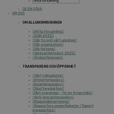
GE EN GÅVA
OM OSS
OM ALLIANSMISSIONEN
Hitta församling
SAM 2033
Vår tro och vårt uppdrag
Vår organisation
Vår historia
Verksamhetsåret 2025
Årskonferensen
TRANSPARENS OCH ÖPPENHET
Vårt miljöarbete
Integritetspolicy
Insamlingspolicy
Skattereduktion
Mot övergrepp – för en trygg miljö
Anti-korruptionspolicy
Klagomålshantering
Rapportera oegentligheter / Report
irregularities