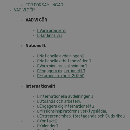
FÖR FÖRSAMLINGAR
VAD VI GÖR
VAD VI GÖR
Våra arbeten
Här finns vi
Nationellt
Nationella avdelningen
Nationella arbetsområden
Våra pionjära satsningar
Engagera dig nationellt
Ekumeniska året 2025
Internationellt
Internationella avdelningen
Utsända och arbeten
Engagera dig internationellt
Missionsinspiratörens verktygslåda
Entreprenörskap, företagande och Guds rike
Kontakt
Kalender