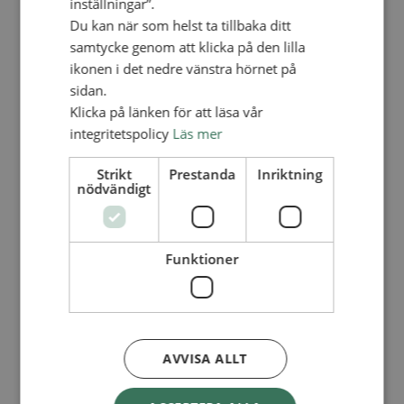
inställningar”.
Lediga tjänster
SAU
Du kan när som helst ta tillbaka ditt
FÖR FÖRSAMLINGAR
samtycke genom att klicka på den lilla
ikonen i det nedre vänstra hörnet på
FÖRDJUPNING OCH UTVECKLING
sidan.
Missionella initiativ
Klicka på länken för att läsa vår
Apollos – församlingsutveckling
Smågrupper
integritetspolicy
Läs mer
Skapelse och miljö
Gudstjänst
Strikt
Prestanda
Inriktning
Vänförsamling
nödvändigt
Integrationsarbete
För barns bästa – överallt
Missionsinspiratörens verktygslåda
PRAKTISKT
Funktioner
Materialbank
Redovisning och lönehantering
Kyrkoavgiften
LOGGA IN
AVVISA ALLT
Dokumentbanken
Medlemsregister (NGOPRO)