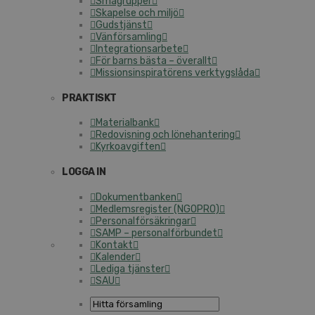
Smågrupper
Skapelse och miljö
Gudstjänst
Vänförsamling
Integrationsarbete
För barns bästa – överallt
Missionsinspiratörens verktygslåda
PRAKTISKT
Materialbank
Redovisning och lönehantering
Kyrkoavgiften
LOGGA IN
Dokumentbanken
Medlemsregister (NGOPRO)
Personalförsäkringar
SAMP – personalförbundet
Kontakt
Kalender
Lediga tjänster
SAU