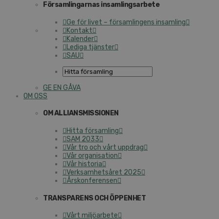
Församlingarnas insamlingsarbete
Ge för livet – församlingens insamling
Kontakt
Kalender
Lediga tjänster
SAU
GE EN GÅVA
OM OSS
OM ALLIANSMISSIONEN
Hitta församling
SAM 2033
Vår tro och vårt uppdrag
Vår organisation
Vår historia
Verksamhetsåret 2025
Årskonferensen
TRANSPARENS OCH ÖPPENHET
Vårt miljöarbete