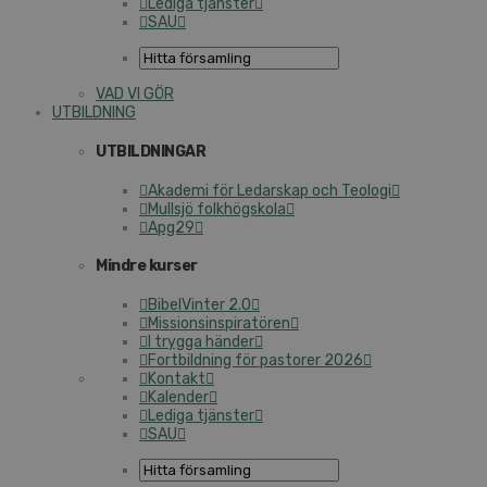
Lediga tjänster
SAU
VAD VI GÖR
UTBILDNING
UTBILDNINGAR
Akademi för Ledarskap och Teologi
Mullsjö folkhögskola
Apg29
Mindre kurser
BibelVinter 2.0
Missionsinspiratören
I trygga händer
Fortbildning för pastorer 2026
Kontakt
Kalender
Lediga tjänster
SAU