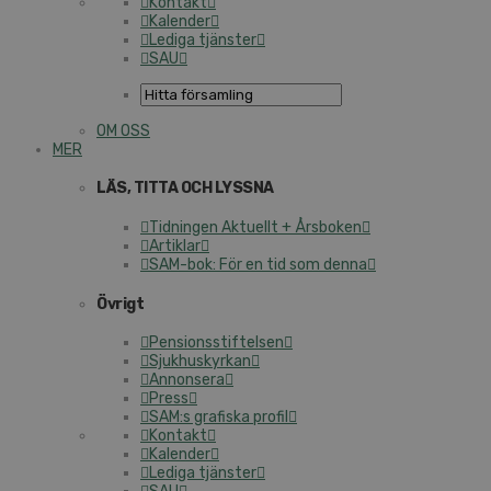
Kontakt
Kalender
Lediga tjänster
SAU
OM OSS
MER
LÄS, TITTA OCH LYSSNA
Tidningen Aktuellt + Årsboken
Artiklar
SAM-bok: För en tid som denna
Övrigt
Pensionsstiftelsen
Sjukhuskyrkan
Annonsera
Press
SAM:s grafiska profil
Kontakt
Kalender
Lediga tjänster