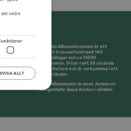
i det nedre
Funktioner
Svenska Alliansmissionen är ett
kristet trossamfund med 140
församlingar och ca 13500
medlemmar. Vi har runt 30 utsända
medarbetare och är verksamma i ett
VVISA ALLT
20-tal länder.
Vi vill tillsammans ta emot, formas av
och gestalta Jesus Kristus i världen.