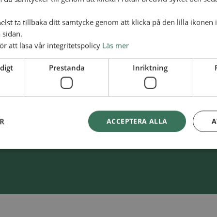
lst ta tillbaka ditt samtycke genom att klicka på den lilla ikonen 
 sidan.
ör att läsa vår integritetspolicy
Läs mer
digt
Prestanda
Inriktning
lliansmissionen
Swish
900 85 90
BG
900-8590
ER
ACCEPTERA ALLA
A