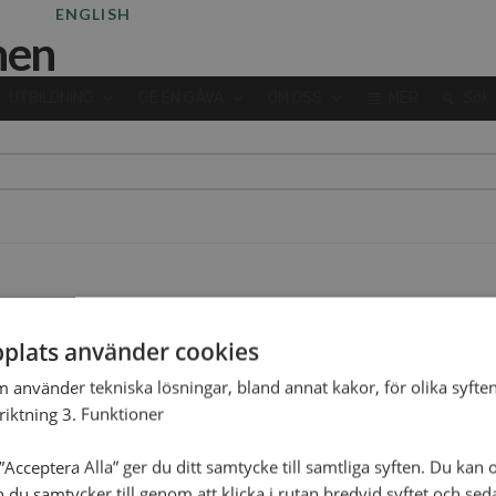
ENGLISH
UTBILDNING
GE EN GÅVA
OM OSS
MER
Sök
plats använder cookies
m använder tekniska lösningar, bland annat kakor, för olika syften
nriktning 3. Funktioner
Acceptera Alla” ger du ditt samtycke till samtliga syften. Du kan o
n du samtycker till genom att klicka i rutan bredvid syftet och se