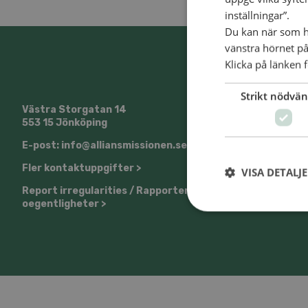
inställningar”.
Du kan när som he
vänstra hörnet på
Klicka på länken f
Strikt nödvän
Västra Storgatan 14
@SvenskaA
553 15 Jönköping
E-post: info@alliansmissionen.se
Fler kontaktuppgifter >
VISA DETALJ
Report irregularities / Rapportera
oegentligheter >