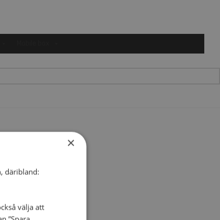
Mobile box
×
, däribland:
ckså välja att
dan ”Spara