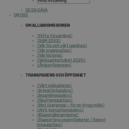
GE EN GÅVA
OM OSS
OM ALLIANSMISSIONEN
Hitta församling
SAM 2033
Vår tro och vårt uppdrag
Vår organisation
Vår historia
Verksamhetsåret 2025
Årskonferensen
TRANSPARENS OCH ÖPPENHET
Vårt miljöarbete
Integritetspolicy
Insamlingspolicy
Skattereduktion
Mot övergrepp – för en trygg miljö
Anti-korruptionspolicy
Klagomålshantering
Rapportera oegentligheter / Report
irregularities