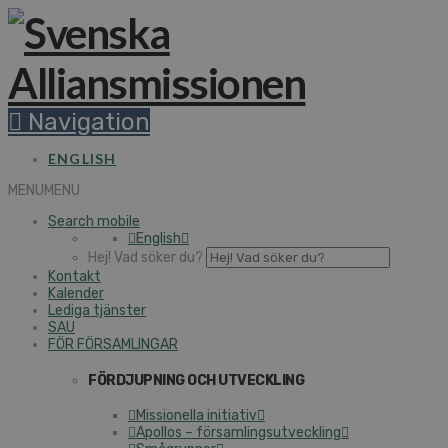
Navigation
ENGLISH
MENU
MENU
Search mobile
English
Hej! Vad söker du?
Kontakt
Kalender
Lediga tjänster
SAU
FÖR FÖRSAMLINGAR
FÖRDJUPNING OCH UTVECKLING
Missionella initiativ
Apollos – församlingsutveckling