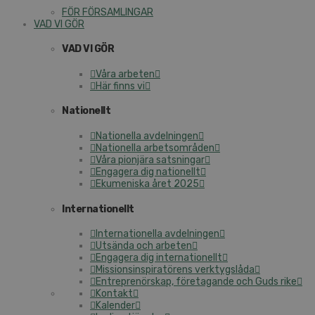
FÖR FÖRSAMLINGAR
VAD VI GÖR
VAD VI GÖR
Våra arbeten
Här finns vi
Nationellt
Nationella avdelningen
Nationella arbetsområden
Våra pionjära satsningar
Engagera dig nationellt
Ekumeniska året 2025
Internationellt
Internationella avdelningen
Utsända och arbeten
Engagera dig internationellt
Missionsinspiratörens verktygslåda
Entreprenörskap, företagande och Guds rike
Kontakt
Kalender