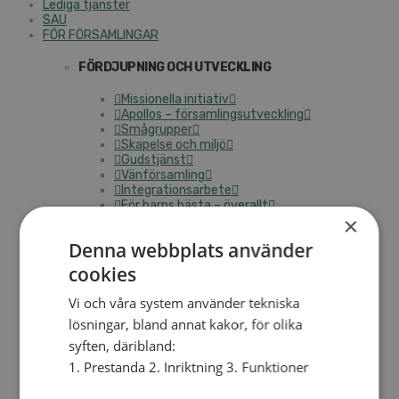
Lediga tjänster
SAU
FÖR FÖRSAMLINGAR
FÖRDJUPNING OCH UTVECKLING
Missionella initiativ
Apollos – församlingsutveckling
Smågrupper
Skapelse och miljö
Gudstjänst
Vänförsamling
Integrationsarbete
För barns bästa – överallt
×
Missionsinspiratörens verktygslåda
Denna webbplats använder
PRAKTISKT
cookies
Materialbank
Redovisning och lönehantering
Vi och våra system använder tekniska
Kyrkoavgiften
lösningar, bland annat kakor, för olika
syften, däribland:
LOGGA IN
1. Prestanda 2. Inriktning 3. Funktioner
Dokumentbanken
Medlemsregister (NGOPRO)