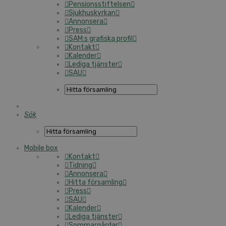
Pensionsstiftelsen
Sjukhuskyrkan
Annonsera
Press
SAM:s grafiska profil
Kontakt
Kalender
Lediga tjänster
SAU
Sök
Mobile box
Kontakt
Tidning
Annonsera
Hitta församling
Press
SAU
Kalender
Lediga tjänster
Sommargårdar