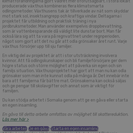
klimatförändringarna gjort vädret mer oförutsägbart. I stora lokalt
producerade växthus kombineras flera klimatsmarta
odlingsmetoder. Växthusens tak är tillverkade av nät som skyddar
mot stark sol, insektsangrepp och kraftiga vindar. Deltagarna i
projektet får utbildning och praktisk träning i nya
jordbruksmetoder. Man använder exempelvis droppbevattning,
som är vattenbesparande då väldigt lite dunstar bort. Man får
också lära sig att ta vara på regnvattnet under regnperioden,
något som gjort att det nu går att odla grönsaker året runt. Varje
växthus försörjer upp till sju familjer.
En viktig del av projektet är att i stor utsträckning involvera
kvinnor. Att få odlingskunskaper och bli familjeförsörjare ger dem
högre status och större möjlighet att påverka sin egen och sin
familjs situation. Växthusprojektet har gjort att man nu kan odla
grönsaker som man inte kunnat odla på många år. Det innebär inte
bara att familjerna får bättre mat. Grönsakerna kan också säljas
och ge pengar till skolavgifter och annat som är viktigt för
familjen.
Du kan stödja arbetet i Somalia genom att ge en gåva eller starta
en egen insamling.
En gåva till detta arbete omfattas av möjlighet till skattereduktion.
Läs mer här >
Våra arbeten
Ge en gåva
Starta en egen insamling