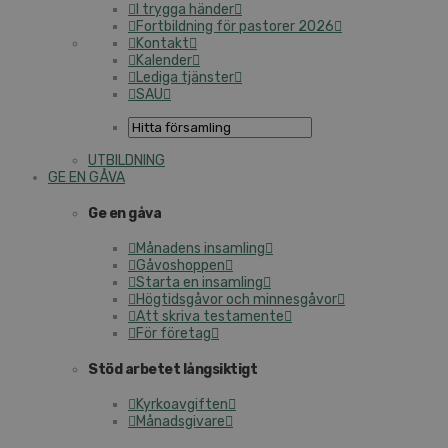
I trygga händer
Fortbildning för pastorer 2026
Kontakt
Kalender
Lediga tjänster
SAU
UTBILDNING
GE EN GÅVA
Ge en gåva
Månadens insamling
Gåvoshoppen
Starta en insamling
Högtidsgåvor och minnesgåvor
Att skriva testamente
För företag
Stöd arbetet långsiktigt
Kyrkoavgiften
Månadsgivare