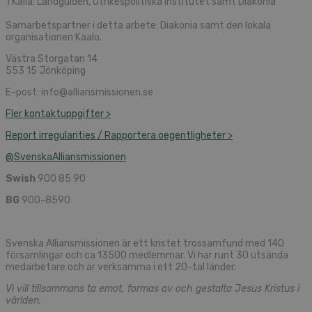
1 Källa: Landguiden, Utrikespolitiska institutet samt Diakonia
Samarbetspartner i detta arbete: Diakonia samt den lokala
organisationen Kaalo.
Västra Storgatan 14
553 15 Jönköping
E-post: info@alliansmissionen.se
Fler kontaktuppgifter >
Report irregularities / Rapportera oegentligheter >
@SvenskaAlliansmissionen
Swish
900 85 90
BG
900-8590
Svenska Alliansmissionen är ett kristet trossamfund med 140
församlingar och ca 13500 medlemmar. Vi har runt 30 utsända
medarbetare och är verksamma i ett 20-tal länder.
Vi vill tillsammans ta emot, formas av och gestalta Jesus Kristus i
världen.