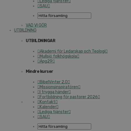
Lediga tjänster
SAU
VAD VI GÖR
UTBILDNING
UTBILDNINGAR
Akademi för Ledarskap och Teologi
Mullsjö folkhögskola
Apg29
Mindre kurser
BibelVinter 2.0
Missionsinspiratören
I trygga händer
Fortbildning för pastorer 2026
Kontakt
Kalender
Lediga tjänster
SAU