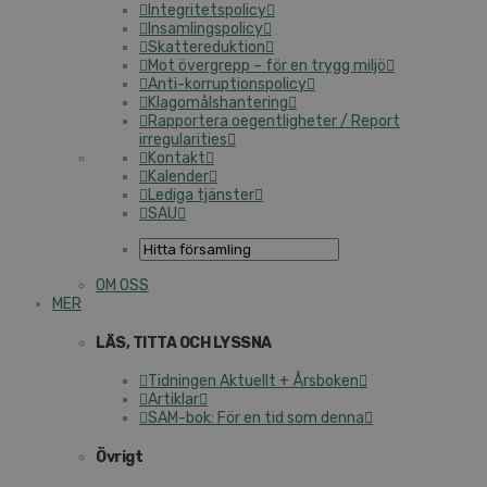
Integritetspolicy
Insamlingspolicy
Skattereduktion
Mot övergrepp – för en trygg miljö
Anti-korruptionspolicy
Klagomålshantering
Rapportera oegentligheter / Report
irregularities
Kontakt
Kalender
Lediga tjänster
SAU
OM OSS
MER
LÄS, TITTA OCH LYSSNA
Tidningen Aktuellt + Årsboken
Artiklar
SAM-bok: För en tid som denna
Övrigt