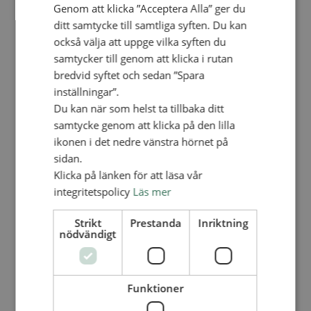
Personalförsäkringar
Genom att klicka ”Acceptera Alla” ger du
SAMP – personalförbundet
ditt samtycke till samtliga syften. Du kan
Kontakt
också välja att uppge vilka syften du
Kalender
Lediga tjänster
samtycker till genom att klicka i rutan
SAU
bredvid syftet och sedan ”Spara
inställningar”.
Du kan när som helst ta tillbaka ditt
FÖR FÖRSAMLINGAR
VAD VI GÖR
samtycke genom att klicka på den lilla
ikonen i det nedre vänstra hörnet på
VAD VI GÖR
sidan.
Våra arbeten
Klicka på länken för att läsa vår
Här finns vi
integritetspolicy
Läs mer
Nationellt
Strikt
Prestanda
Inriktning
nödvändigt
Nationella avdelningen
Nationella arbetsområden
Våra pionjära satsningar
Engagera dig nationellt
Ekumeniska året 2025
Funktioner
Internationellt