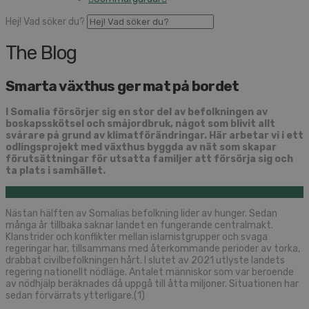
Hej! Vad söker du?
The Blog
Smarta växthus ger mat på bordet
I Somalia försörjer sig en stor del av befolkningen av
boskapsskötsel och småjordbruk, något som blivit allt
svårare på grund av klimatförändringar. Här arbetar vi i ett
odlingsprojekt med växthus byggda av nät som skapar
förutsättningar för utsatta familjer att försörja sig och
ta plats i samhället.
Nästan hälften av Somalias befolkning lider av hunger. Sedan
många år tillbaka saknar landet en fungerande centralmakt.
Klanstrider och konflikter mellan islamistgrupper och svaga
regeringar har, tillsammans med återkommande perioder av torka,
drabbat civilbefolkningen hårt. I slutet av 2021 utlyste landets
regering nationellt nödläge. Antalet människor som var beroende
av nödhjälp beräknades då uppgå till åtta miljoner. Situationen har
sedan förvärrats ytterligare.(1)