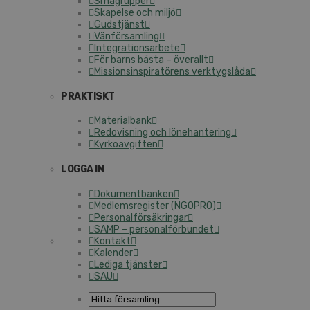
Smågrupper
Skapelse och miljö
Gudstjänst
Vänförsamling
Integrationsarbete
För barns bästa – överallt
Missionsinspiratörens verktygslåda
PRAKTISKT
Materialbank
Redovisning och lönehantering
Kyrkoavgiften
LOGGA IN
Dokumentbanken
Medlemsregister (NGOPRO)
Personalförsäkringar
SAMP – personalförbundet
Kontakt
Kalender
Lediga tjänster
SAU