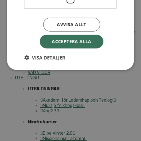
Internationella avdelningen
Utsända och arbeten
Engagera dig internationellt
AVVISA ALLT
Missionsinspiratörens verktygslåda
Entreprenörskap, företagande och Guds rike
Kontakt
Kalender
ACCEPTERA ALLA
Lediga tjänster
SAU
VISA DETALJER
VAD VI GÖR
UTBILDNING
UTBILDNINGAR
Akademi för Ledarskap och Teologi
Mullsjö folkhögskola
Apg29
Mindre kurser
BibelVinter 2.0
Missionsinspiratören