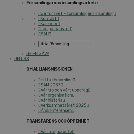
Församlingarnas insamlingsarbete
Ge för livet – församlingens insamling
Kontakt
Kalender
Lediga tjänster
SAU
GE EN GÅVA
OM OSS
OM ALLIANSMISSIONEN
Hitta församling
SAM 2033
Vår tro och vårt uppdrag
Vår organisation
Vår historia
Verksamhetsåret 2025
Årskonferensen
TRANSPARENS OCH ÖPPENHET
Vårt miljöarbete