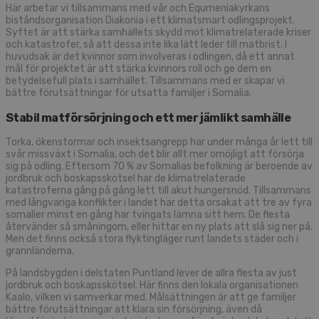
Här arbetar vi tillsammans med vår och Equmeniakyrkans
biståndsorganisation Diakonia i ett klimatsmart odlingsprojekt.
Syftet är att stärka samhällets skydd mot klimatrelaterade kriser
och katastrofer, så att dessa inte lika lätt leder till matbrist. I
huvudsak är det kvinnor som involveras i odlingen, då ett annat
mål för projektet är att stärka kvinnors roll och ge dem en
betydelsefull plats i samhället. Tillsammans med er skapar vi
bättre förutsättningar för utsatta familjer i Somalia.
Stabil matförsörjning och ett mer jämlikt samhälle
Torka, ökenstormar och insektsangrepp har under många år lett till
svår missväxt i Somalia, och det blir allt mer omöjligt att försörja
sig på odling. Eftersom 70 % av Somalias befolkning är beroende av
jordbruk och boskapsskötsel har de klimatrelaterade
katastroferna gång på gång lett till akut hungersnöd. Tillsammans
med långvariga konflikter i landet har detta orsakat att tre av fyra
somalier minst en gång har tvingats lämna sitt hem. De flesta
återvänder så småningom, eller hittar en ny plats att slå sig ner på.
Men det finns också stora flyktingläger runt landets städer och i
grannländerna.
På landsbygden i delstaten Puntland lever de allra flesta av just
jordbruk och boskapsskötsel. Här finns den lokala organisationen
Kaalo, vilken vi samverkar med. Målsättningen är att ge familjer
bättre förutsättningar att klara sin försörjning, även då