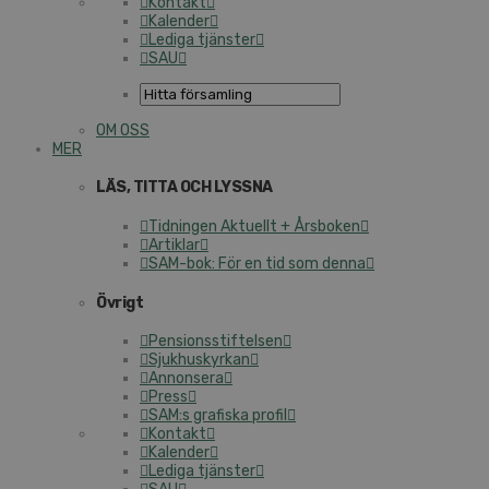
Kontakt
Kalender
Lediga tjänster
SAU
OM OSS
MER
LÄS, TITTA OCH LYSSNA
Tidningen Aktuellt + Årsboken
Artiklar
SAM-bok: För en tid som denna
Övrigt
Pensionsstiftelsen
Sjukhuskyrkan
Annonsera
Press
SAM:s grafiska profil
Kontakt
Kalender
Lediga tjänster