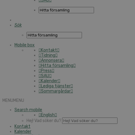
SAU
Sök
Mobile box
Kontakt
Tidning
Annonsera
Hitta församling
Press
SAU
Kalender
Lediga tjänster
Sommargårdar
MENU
MENU
Search mobile
English
Hej! Vad söker du?
Kontakt
Kalender