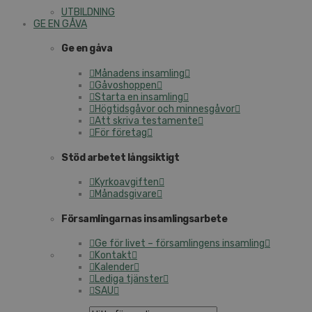
UTBILDNING
GE EN GÅVA
Ge en gåva
Månadens insamling
Gåvoshoppen
Starta en insamling
Högtidsgåvor och minnesgåvor
Att skriva testamente
För företag
Stöd arbetet långsiktigt
Kyrkoavgiften
Månadsgivare
Församlingarnas insamlingsarbete
Ge för livet – församlingens insamling
Kontakt
Kalender
Lediga tjänster
SAU