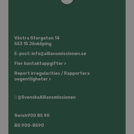
Västra Storgatan 14
553 15 Jönköping
E-post: info@alliansmissionen.se
Fler kontaktuppgifter >
Report irregularities / Rapportera
oegentligheter >
@SvenskaAlliansmissionen
Swish
900 85 90
BG
900-8590