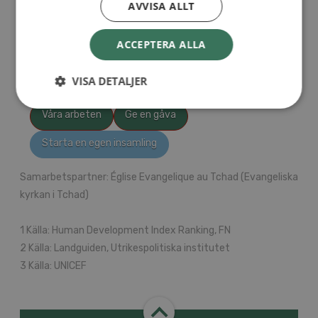
Du kan stödja arbetet med utbildning i Tchad genom att ge
AVVISA ALLT
en gåva eller starta en egen insamling.
ACCEPTERA ALLA
En gåva till detta arbete omfattas av möjlighet
till skattereduktion.
Läs mer här >
VISA DETALJER
Våra arbeten
Ge en gåva
Starta en egen insamling
Samarbetspartner: Église Evangelique au Tchad (Evangeliska
kyrkan i Tchad)
1 Källa: Human Development Index Ranking, FN
2 Källa: Landguiden, Utrikespolitiska institutet
3 Källa: UNICEF