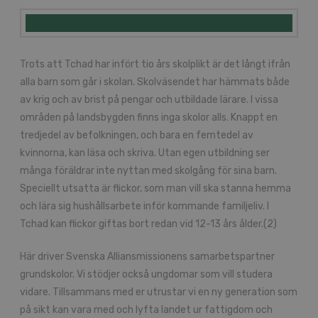
Trots att Tchad har infört tio års skolplikt är det långt ifrån
alla barn som går i skolan. Skolväsendet har hämmats både
av krig och av brist på pengar och utbildade lärare. I vissa
områden på landsbygden finns inga skolor alls. Knappt en
tredjedel av befolkningen, och bara en femtedel av
kvinnorna, kan läsa och skriva. Utan egen utbildning ser
många föräldrar inte nyttan med skolgång för sina barn.
Speciellt utsatta är flickor, som man vill ska stanna hemma
och lära sig hushållsarbete inför kommande familjeliv. I
Tchad kan flickor giftas bort redan vid 12-13 års ålder.(2)
Här driver Svenska Alliansmissionens samarbetspartner
grundskolor. Vi stödjer också ungdomar som vill studera
vidare. Tillsammans med er utrustar vi en ny generation som
på sikt kan vara med och lyfta landet ur fattigdom och