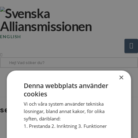
ENGLISH
N
Hej!
Vad
×
söker
The Blog
Denna webbplats använder
du?
cookies
Vi och våra system använder tekniska
sebastiao
lösningar, bland annat kakor, för olika
syften, däribland:
1. Prestanda 2. Inriktning 3. Funktioner