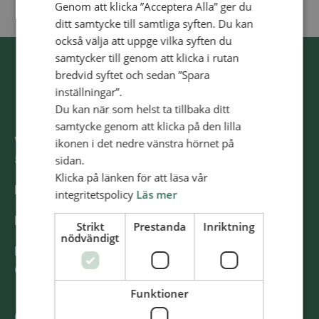
Genom att klicka ”Acceptera Alla” ger du
ditt samtycke till samtliga syften. Du kan
också välja att uppge vilka syften du
samtycker till genom att klicka i rutan
bredvid syftet och sedan ”Spara
inställningar”.
Du kan när som helst ta tillbaka ditt
samtycke genom att klicka på den lilla
Västra Storgatan 14
ikonen i det nedre vänstra hörnet på
553 15 Jönköping
sidan.
Klicka på länken för att läsa vår
E-post: info@alliansmissionen.se
integritetspolicy
Läs mer
Fler kontaktuppgifter >
Strikt
Prestanda
Inriktning
nödvändigt
Report irregularities / Rapportera
oegentligheter >
Funktioner
@SvenskaAlliansmissionen