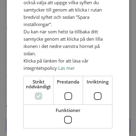
också välja att uppge vilka syften du
17 oktober
-
18 oktober
samtycker till genom att klicka i rutan
Församlingshelg på
bredvid syftet och sedan ”Spara
inställningar”.
Gullbrannagården
Du kan när som helst ta tillbaka ditt
samtycke genom att klicka på den lilla
ikonen i det nedre vänstra hörnet på
22 oktober
sidan.
SAM-styrelsen
Klicka på länken för att läsa vår
integritetspolicy
Läs mer
10 december
Strikt
Prestanda
Inriktning
SAM-styrelsen
nödvändigt
Idag
Nästa
Evenemang
Föregående
Funktioner
Evenem
Prenumerera på kalender