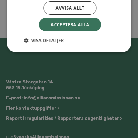
AVVISA ALLT
ACCEPTERA ALLA
VISA DETALJER
Västra Storgatan 14
553 15 Jönköping
E-post: info@alliansmissionen.se
Fler kontaktuppgifter >
Report irregularities / Rapportera oegentligheter >
@SvenskaAlliansmissionen