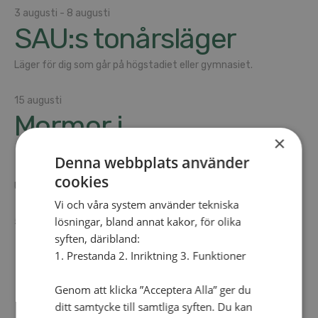
Se
datum.
3 augusti
-
8 augusti
an
SAU:s tonårs­läger
Vi
Läger för dig som går på högstadiet eller gymnasiet.
Nav
15 augusti
Mormor i
×
Herrestad
Denna webbplats använder
cookies
Upplevelsevandring för alla åldrar.
Vi och våra system använder tekniska
lösningar, bland annat kakor, för olika
5 september
-
6 september
Styrelsedagar SAM &
syften, däribland:
1. Prestanda 2. Inriktning 3. Funktioner
SAU
Genom att klicka ”Acceptera Alla” ger du
ditt samtycke till samtliga syften. Du kan