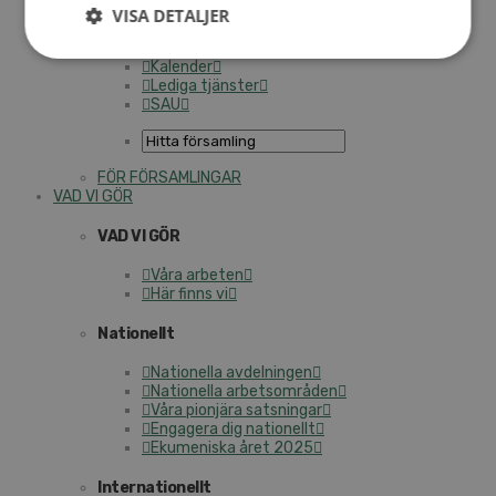
Personalförsäkringar
VISA DETALJER
SAMP – personalförbundet
Kontakt
Kalender
Lediga tjänster
SAU
FÖR FÖRSAMLINGAR
VAD VI GÖR
VAD VI GÖR
Våra arbeten
Här finns vi
Nationellt
Nationella avdelningen
Nationella arbetsområden
Våra pionjära satsningar
Engagera dig nationellt
Ekumeniska året 2025
Internationellt