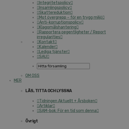
Integritetspolicy
Insamlingspolicy
Skattereduktion
Mot övergrepp – för en trygg miljö
Anti-korruptionspolicy
Klagomålshantering
Rapportera oegentligheter / Report
irregularities
Kontakt
Kalender
Lediga tjänster
SAU
OM OSS
MER
LÄS, TITTA OCH LYSSNA
Tidningen Aktuellt + Årsboken
Artiklar
SAM-bok: För en tid som denna
Övrigt