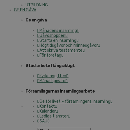
UTBILDNING
GE EN GÅVA
Ge en gåva
Månadens insamling
Gåvoshoppen
Starta en insamling
Högtidsgåvor och minnesgåvor
Att skriva testamente
För företag
Stöd arbetet långsiktigt
Kyrkoavgiften
Månadsgivare
Församlingarnas insamlingsarbete
Ge för livet – församlingens insamling
Kontakt
Kalender
Lediga tjänster
SAU