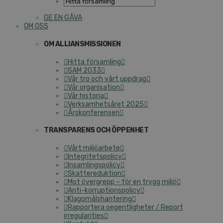
GE EN GÅVA
OM OSS
OM ALLIANSMISSIONEN
Hitta församling
SAM 2033
Vår tro och vårt uppdrag
Vår organisation
Vår historia
Verksamhetsåret 2025
Årskonferensen
TRANSPARENS OCH ÖPPENHET
Vårt miljöarbete
Integritetspolicy
Insamlingspolicy
Skattereduktion
Mot övergrepp – för en trygg miljö
Anti-korruptionspolicy
Klagomålshantering
Rapportera oegentligheter / Report
irregularities