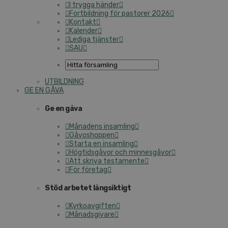
I trygga händer
Fortbildning för pastorer 2026
Kontakt
Kalender
Lediga tjänster
SAU
UTBILDNING
GE EN GÅVA
Ge en gåva
Månadens insamling
Gåvoshoppen
Starta en insamling
Högtidsgåvor och minnesgåvor
Att skriva testamente
För företag
Stöd arbetet långsiktigt
Kyrkoavgiften
Månadsgivare