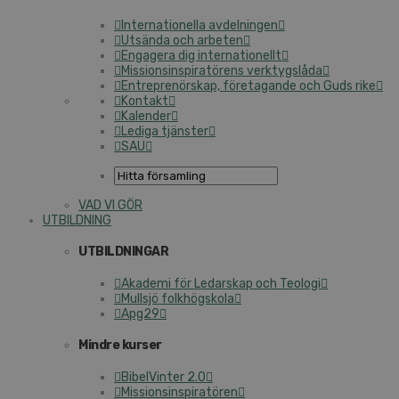
Internationella avdelningen
Utsända och arbeten
Engagera dig internationellt
Missionsinspiratörens verktygslåda
Entreprenörskap, företagande och Guds rike
Kontakt
Kalender
Lediga tjänster
SAU
VAD VI GÖR
UTBILDNING
UTBILDNINGAR
Akademi för Ledarskap och Teologi
Mullsjö folkhögskola
Apg29
Mindre kurser
BibelVinter 2.0
Missionsinspiratören