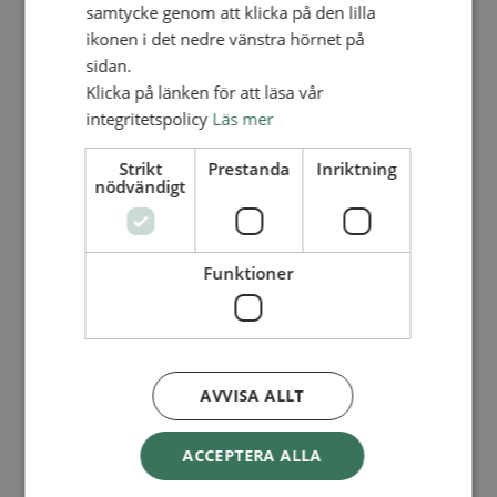
Lediga tjänster
samtycke genom att klicka på den lilla
SAU
ikonen i det nedre vänstra hörnet på
FÖR FÖRSAMLINGAR
sidan.
FÖRDJUPNING OCH UTVECKLING
Klicka på länken för att läsa vår
integritetspolicy
Läs mer
Missionella initiativ
Apollos – församlingsutveckling
Smågrupper
Strikt
Prestanda
Inriktning
Skapelse och miljö
nödvändigt
Gudstjänst
Vänförsamling
Integrationsarbete
För barns bästa – överallt
Funktioner
Missionsinspiratörens verktygslåda
PRAKTISKT
Materialbank
Redovisning och lönehantering
Kyrkoavgiften
AVVISA ALLT
LOGGA IN
ACCEPTERA ALLA
Dokumentbanken
Medlemsregister (NGOPRO)