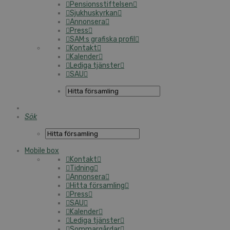
Pensionsstiftelsen
Sjukhuskyrkan
Annonsera
Press
SAM:s grafiska profil
Kontakt
Kalender
Lediga tjänster
SAU
Sök
Mobile box
Kontakt
Tidning
Annonsera
Hitta församling
Press
SAU
Kalender
Lediga tjänster
Sommargårdar