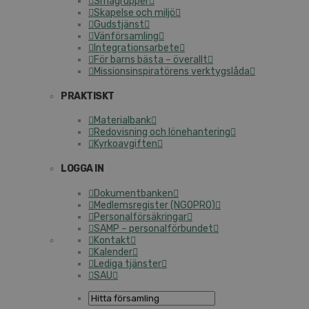
Smågrupper
Skapelse och miljö
Gudstjänst
Vänförsamling
Integrationsarbete
För barns bästa – överallt
Missionsinspiratörens verktygslåda
PRAKTISKT
Materialbank
Redovisning och lönehantering
Kyrkoavgiften
LOGGA IN
Dokumentbanken
Medlemsregister (NGOPRO)
Personalförsäkringar
SAMP – personalförbundet
Kontakt
Kalender
Lediga tjänster
SAU