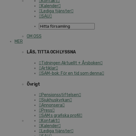
Kontakt
Kalender
Lediga tjänster
SAU
OM OSS
MER
LÄS, TITTA OCH LYSSNA
Tidningen Aktuellt + Årsboken
Artiklar
SAM-bok: För en tid som denna
Övrigt
Pensionsstiftelsen
Sjukhuskyrkan
Annonsera
Press
SAM:s grafiska profil
Kontakt
Kalender
Lediga tjänster