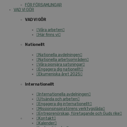
FÖR FÖRSAMLINGAR
VAD VI GÖR
VAD VI GÖR
Våra arbeten
Här finns vi
Nationellt
Nationella avdelningen
Nationella arbetsområden
Våra pionjära satsningar
Engagera dig nationellt
Ekumeniska året 2025
Internationellt
Internationella avdelningen
Utsända och arbeten
Engagera dig internationellt
Missionsinspiratörens verktygslåda
Entreprenörskap, företagande och Guds rike
Kontakt
Kalender