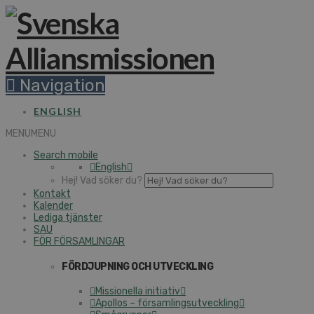
Navigation
ENGLISH
MENU
MENU
Search mobile
English
Hej! Vad söker du?
Kontakt
Kalender
Lediga tjänster
SAU
FÖR FÖRSAMLINGAR
FÖRDJUPNING OCH UTVECKLING
Missionella initiativ
Apollos – församlingsutveckling