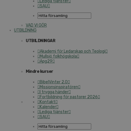
Lediga tjänster
SAU
VAD VI GÖR
UTBILDNING
UTBILDNINGAR
Akademi för Ledarskap och Teologi
Mullsjö folkhögskola
Apg29
Mindre kurser
BibelVinter 2.0
Missionsinspiratören
I trygga händer
Fortbildning för pastorer 2026
Kontakt
Kalender
Lediga tjänster
SAU