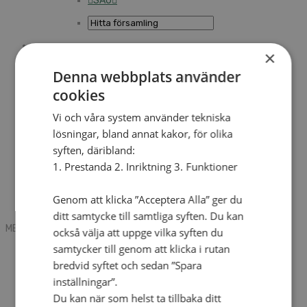
SAU
×
Sök
Denna webbplats använder
cookies
Mobile box
Kontakt
Vi och våra system använder tekniska
Tidning
lösningar, bland annat kakor, för olika
Annonsera
syften, däribland:
Hitta församling
Press
1. Prestanda 2. Inriktning 3. Funktioner
SAU
Kalender
Lediga tjänster
Genom att klicka ”Acceptera Alla” ger du
Sommargårdar
ditt samtycke till samtliga syften. Du kan
MENU
MENU
också välja att uppge vilka syften du
samtycker till genom att klicka i rutan
Search mobile
English
bredvid syftet och sedan ”Spara
Hej! Vad söker du?
inställningar”.
Kontakt
Du kan när som helst ta tillbaka ditt
Kalender