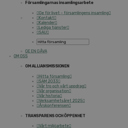
Församlingarnas insamlingsarbete
Ge för livet – församlingens insamling
Kontakt
Kalender
Lediga tjänster
SAU
GE EN GÅVA
OM OSS
OM ALLIANSMISSIONEN
Hitta församling
SAM 2033
Vår tro och vårt uppdrag
Vår organisation
Vår historia
Verksamhetsåret 2025
Årskonferensen
TRANSPARENS OCH ÖPPENHET
Vårt miljöarbete