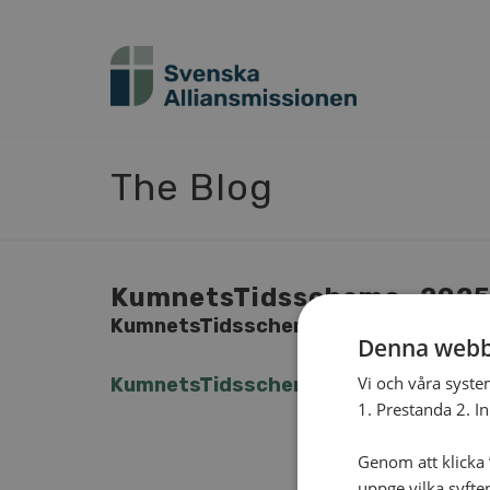
The Blog
Kum­nets­Tids­sche­ma_202
Kum­nets­Tids­sche­ma_2025
Denna webb
Vi och våra syste
Kum­nets­Tids­sche­ma_2025
1. Prestanda 2. I
Genom att klicka ”
uppge vilka syfte