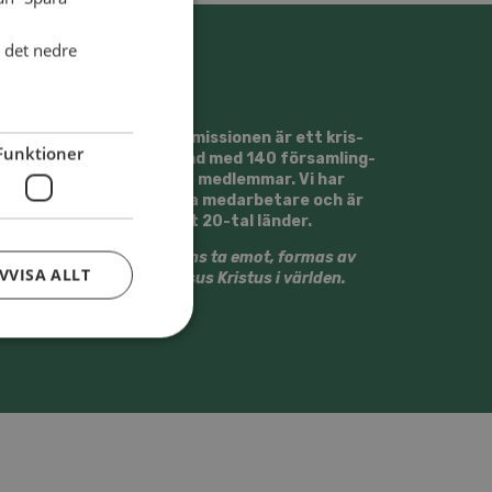
i det nedre
Svens­ka Al­li­ans­mis­sio­nen är ett kris­
Funktioner
tet tros­sam­fund med 140 för­sam­ling­
ar och ca 13500 med­lem­mar. Vi har
runt 30 ut­sän­da med­ar­be­ta­re och är
verk­sam­ma i ett 20-tal län­der.
Vi vill till­sam­mans ta emot, for­mas av
VVISA ALLT
och ge­stal­ta Jesus Kristus i värl­den.