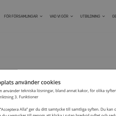
FÖR FÖR­SAM­LING­AR
VAD VI GÖR
UT­BILD­NING
G
5
plats använder cookies
m använder tekniska lösningar, bland annat kakor, för olika syften
nriktning 3. Funktioner
Acceptera Alla” ger du ditt samtycke till samtliga syften. Du kan o
n du samtycker till genom att klicka i rutan bredvid syftet och se