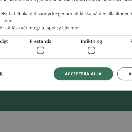
lst ta tillbaka ditt samtycke genom att klicka på den lilla ikonen 
 sidan.
ör att läsa vår integritetspolicy
Läs mer
Swish
900 85 90
kaAl­li­ans­mis­sio­nen
digt
Prestanda
Inriktning
BG
900-8590
ER
ACCEPTERA ALLA
A