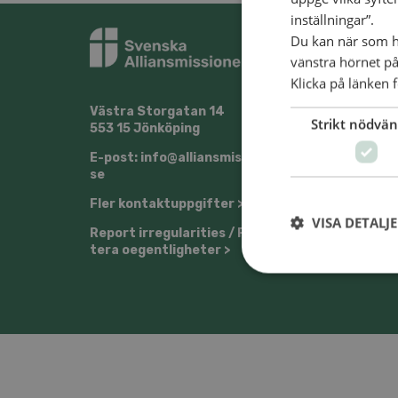
inställningar”.
Du kan när som he
vänstra hörnet på
Klicka på länken f
Väst­ra Stor­ga­tan 14
@Svens
Strikt nödvän
553 15 Jön­kö­ping
E-post: info@​all​ians​miss​ione​n.​
se
Fler kon­takt­upp­gif­ter >
VISA DETALJ
Re­port ir­re­gu­la­ri­ti­es / Rap­por­
te­ra oe­gent­lig­he­ter >