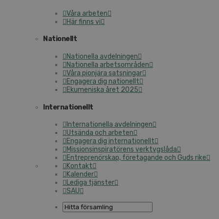
Våra arbeten
Här finns vi
Nationellt
Nationella avdelningen
Nationella arbetsområden
Våra pionjära satsningar
Engagera dig nationellt
Ekumeniska året 2025
Internationellt
Internationella avdelningen
Utsända och arbeten
Engagera dig internationellt
Missionsinspiratörens verktygslåda
Entreprenörskap, företagande och Guds rike
Kontakt
Kalender
Lediga tjänster
SAU