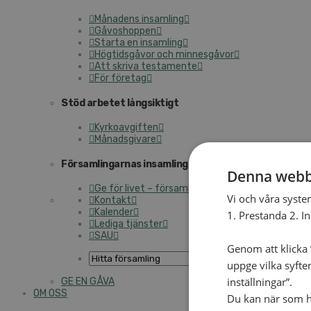
Månadens insamling
Gåvoshoppen
Starta en insamling
Högtidsgåvor och minnesgåvor
Att skriva testamente
För företag
Stöd arbetet långsiktigt
Kyrkoavgiften
Månadsgivare
Församlingarnas insamlingsarbete
Denna webb
Ge för livet – församlingens insamling
Vi och våra syste
Kontakt
Kalender
1. Prestanda 2. I
Lediga tjänster
SAU
Genom att klicka ”
uppge vilka syfte
inställningar”.
GE EN GÅVA
OM OSS
Du kan när som he