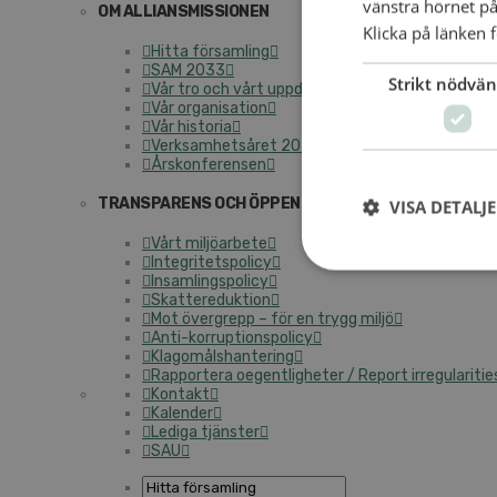
vänstra hörnet på
OM ALLIANSMISSIONEN
Klicka på länken f
Hitta församling
SAM 2033
Strikt nödvän
Vår tro och vårt uppdrag
Vår organisation
Vår historia
Verksamhetsåret 2025
Årskonferensen
TRANSPARENS OCH ÖPPENHET
VISA DETALJ
Vårt miljöarbete
Integritetspolicy
Insamlingspolicy
Skattereduktion
Mot övergrepp – för en trygg miljö
Anti-korruptionspolicy
Klagomålshantering
Rapportera oegentligheter / Report irregularitie
Kontakt
Kalender
Lediga tjänster
SAU