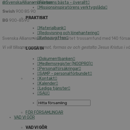
@SvenskaAlliansmissionen
För barns bästa – överallt
Missionsinspiratörens verktygslåda
Swish
900 85 90
PRAKTISKT
BG
900-8590
Materialbank
Redovisning och lönehantering
Kyrkoavgiften
Svenska Alliansmissionen är ett kristet trossamfund med 140 försa
Vi vill tillsammans ta emot, formas av och gestalta Jesus Kristus i vä
LOGGA IN
Dokumentbanken
Medlemsregister (NGOPRO)
Personalförsäkringar
SAMP – personalförbundet
Kontakt
Kalender
Lediga tjänster
SAU
FÖR FÖRSAMLINGAR
VAD VI GÖR
VAD VI GÖR