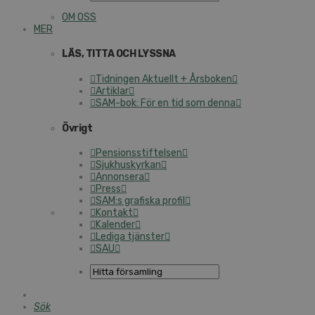
OM OSS
MER
LÄS, TITTA OCH LYSSNA
Tidningen Aktuellt + Årsboken
Artiklar
SAM-bok: För en tid som denna
Övrigt
Pensionsstiftelsen
Sjukhuskyrkan
Annonsera
Press
SAM:s grafiska profil
Kontakt
Kalender
Lediga tjänster
SAU
Sök