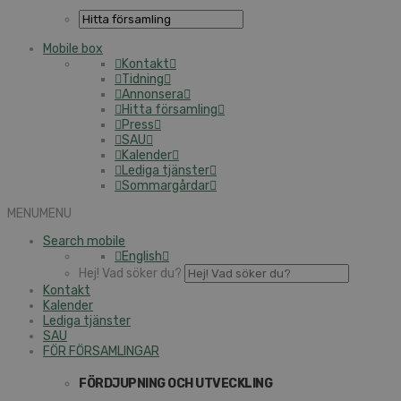
Mobile box
Kontakt
Tidning
Annonsera
Hitta församling
Press
SAU
Kalender
Lediga tjänster
Sommargårdar
MENU
MENU
Search mobile
English
Hej! Vad söker du?
Kontakt
Kalender
Lediga tjänster
SAU
FÖR FÖRSAMLINGAR
FÖRDJUPNING OCH UTVECKLING