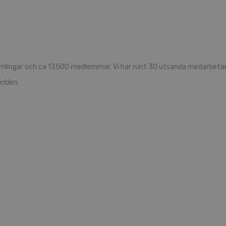
mlingar och ca 13500 medlemmar. Vi har runt 30 utsända medarbetare
rlden.