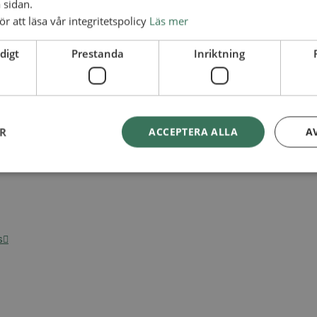
 sidan.
ör att läsa vår integritetspolicy
Läs mer
digt
Prestanda
Inriktning
ER
ACCEPTERA ALLA
A
s