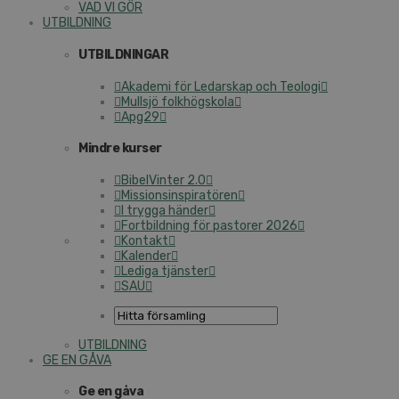
VAD VI GÖR
UTBILDNING
UTBILDNINGAR
Akademi för Ledarskap och Teologi
Mullsjö folkhögskola
Apg29
Mindre kurser
BibelVinter 2.0
Missionsinspiratören
I trygga händer
Fortbildning för pastorer 2026
Kontakt
Kalender
Lediga tjänster
SAU
UTBILDNING
GE EN GÅVA
Ge en gåva