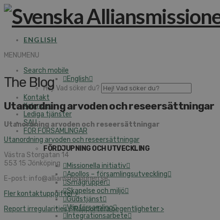
ENGLISH
MENU
MENU
Search mobile
The Blog
English
Hej! Vad söker du?
Kontakt
Utanordning arvoden och reseersättningar
Kalender
Lediga tjänster
SAU
Utanordning arvoden och reseersättningar
FÖR FÖRSAMLINGAR
Utanordning arvoden och reseersättningar
FÖRDJUPNING OCH UTVECKLING
Västra Storgatan 14
553 15 Jönköping
Missionella initiativ
Apollos – församlingsutveckling
E-post: info@alliansmissionen.se
Smågrupper
Skapelse och miljö
Fler kontaktuppgifter >
Gudstjänst
Vänförsamling
Report irregularities / Rapportera oegentligheter >
Integrationsarbete