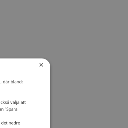
×
, däribland:
ckså välja att
dan ”Spara
i det nedre