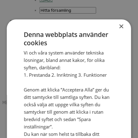
SAU
×
Sök
Denna webbplats använder
cookies
Mobile box
Kontakt
Vi och våra system använder tekniska
Tidning
lösningar, bland annat kakor, för olika
Annonsera
syften, däribland:
Hitta församling
Press
1. Prestanda 2. Inriktning 3. Funktioner
SAU
Kalender
Lediga tjänster
Genom att klicka ”Acceptera Alla” ger du
Sommargårdar
ditt samtycke till samtliga syften. Du kan
MENU
MENU
också välja att uppge vilka syften du
samtycker till genom att klicka i rutan
Search mobile
English
bredvid syftet och sedan ”Spara
Hej! Vad söker du?
inställningar”.
Kontakt
Du kan när som helst ta tillbaka ditt
Kalender