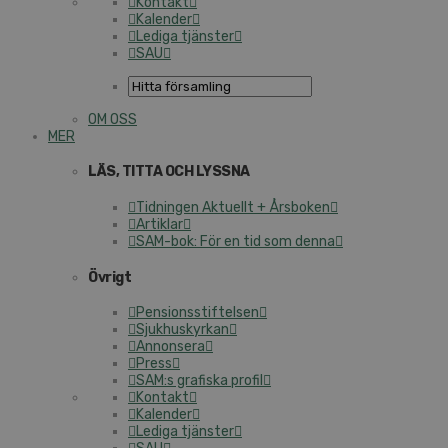
Kontakt
Kalender
Lediga tjänster
SAU
OM OSS
MER
LÄS, TITTA OCH LYSSNA
Tidningen Aktuellt + Årsboken
Artiklar
SAM-bok: För en tid som denna
Övrigt
Pensionsstiftelsen
Sjukhuskyrkan
Annonsera
Press
SAM:s grafiska profil
Kontakt
Kalender
Lediga tjänster