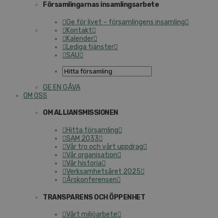
Församlingarnas insamlingsarbete
Ge för livet – församlingens insamling
Kontakt
Kalender
Lediga tjänster
SAU
GE EN GÅVA
OM OSS
OM ALLIANSMISSIONEN
Hitta församling
SAM 2033
Vår tro och vårt uppdrag
Vår organisation
Vår historia
Verksamhetsåret 2025
Årskonferensen
TRANSPARENS OCH ÖPPENHET
Vårt miljöarbete