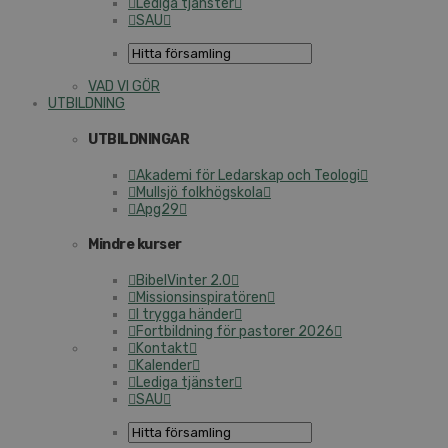
Lediga tjänster
SAU
VAD VI GÖR
UTBILDNING
UTBILDNINGAR
Akademi för Ledarskap och Teologi
Mullsjö folkhögskola
Apg29
Mindre kurser
BibelVinter 2.0
Missionsinspiratören
I trygga händer
Fortbildning för pastorer 2026
Kontakt
Kalender
Lediga tjänster
SAU