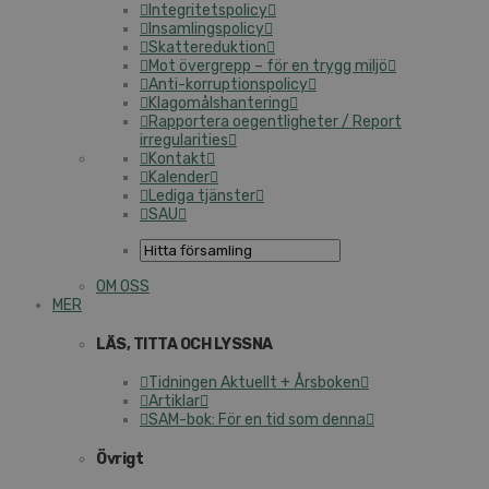
Integritetspolicy
Insamlingspolicy
Skattereduktion
Mot övergrepp – för en trygg miljö
Anti-korruptionspolicy
Klagomålshantering
Rapportera oegentligheter / Report
irregularities
Kontakt
Kalender
Lediga tjänster
SAU
OM OSS
MER
LÄS, TITTA OCH LYSSNA
Tidningen Aktuellt + Årsboken
Artiklar
SAM-bok: För en tid som denna
Övrigt