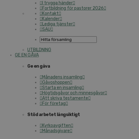
I trygga händer
Fortbildning för pastorer 2026
Kontakt
Kalender
Lediga tjänster
SAU
UTBILDNING
GE EN GÅVA
Ge en gåva
Månadens insamling
Gåvoshoppen
Starta en insamling
Högtidsgåvor och minnesgåvor
Att skriva testamente
För företag
Stöd arbetet långsiktigt
Kyrkoavgiften
Månadsgivare