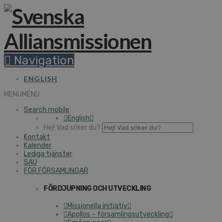
Navigation
ENGLISH
MENU
MENU
Search mobile
English
Hej! Vad söker du?
Kontakt
Kalender
Lediga tjänster
SAU
FÖR FÖRSAMLINGAR
FÖRDJUPNING OCH UTVECKLING
Missionella initiativ
Apollos – församlingsutveckling