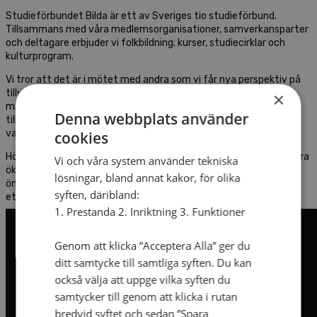
Studieförbundet Bilda är ett av Sveriges tio studieförbund.
Tillsammans med våra medlemsorganisationer, samverkansparter
och deltagare erbjuder vi folkbildning; kurser, studiecirklar och
kulturprogram.
Vi tror att det är i mötet med andra som vi får nya perspektiv på
tillvaron och växer som människor. Vår övertygelse är varje
×
människas rätt att söka kunskap, och att få uttrycka sig, och
Denna webbplats använder
tillsammans med andra bilda mening – oavsett vem man är eller
var man bor.
cookies
Hör av er till oss om ni har frågor gällande folkbildning. Det kan vara
Vi och våra system använder tekniska
ökad digital kunskap, efterfrågan av studiecirkelmaterial eller
lösningar, bland annat kakor, för olika
önskan om samarbete vid ett arrangemang. Vi är aldrig längre än
syften, däribland:
ett telefonsamtal bort.
1. Prestanda 2. Inriktning 3. Funktioner
Genom att klicka ”Acceptera Alla” ger du
ditt samtycke till samtliga syften. Du kan
också välja att uppge vilka syften du
samtycker till genom att klicka i rutan
bredvid syftet och sedan ”Spara