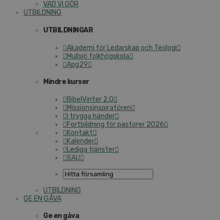
VAD VI GÖR
UTBILDNING
UTBILDNINGAR
Akademi för Ledarskap och Teologi
Mullsjö folkhögskola
Apg29
Mindre kurser
BibelVinter 2.0
Missionsinspiratören
I trygga händer
Fortbildning för pastorer 2026
Kontakt
Kalender
Lediga tjänster
SAU
UTBILDNING
GE EN GÅVA
Ge en gåva