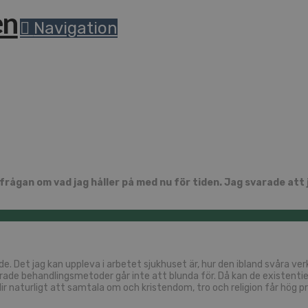
Navigation
jag frågan om vad jag håller på med nu för tiden. Jag svarade 
. Det jag kan uppleva i arbetet sjukhuset är, hur den ibland svåra ve
erade behandlingsmetoder går inte att blunda för. Då kan de existent
 naturligt att samtala om och kristendom, tro och religion får hög pri