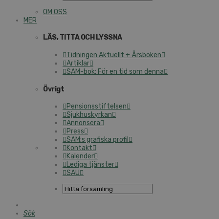
OM OSS
MER
LÄS, TITTA OCH LYSSNA
Tidningen Aktuellt + Årsboken
Artiklar
SAM-bok: För en tid som denna
Övrigt
Pensionsstiftelsen
Sjukhuskyrkan
Annonsera
Press
SAM:s grafiska profil
Kontakt
Kalender
Lediga tjänster
SAU
Sök