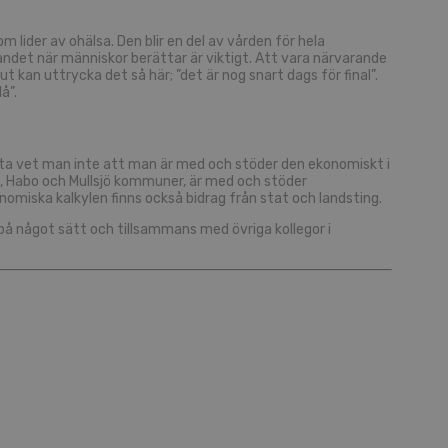
 lider av ohälsa. Den blir en del av vården för hela
nandet när människor berättar är viktigt. Att vara närvarande
 kan uttrycka det så här; ”det är nog snart dags för final”.
å”.
fta vet man inte att man är med och stöder den ekonomiskt i
, Habo och Mullsjö kommuner, är med och stöder
miska kalkylen finns också bidrag från stat och landsting.
på något sätt och tillsammans med övriga kollegor i