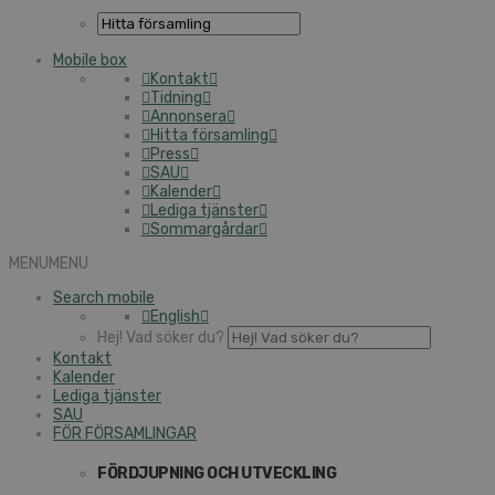
Mobile box
Kontakt
Tidning
Annonsera
Hitta församling
Press
SAU
Kalender
Lediga tjänster
Sommargårdar
MENU
MENU
Search mobile
English
Hej! Vad söker du?
Kontakt
Kalender
Lediga tjänster
SAU
FÖR FÖRSAMLINGAR
FÖRDJUPNING OCH UTVECKLING