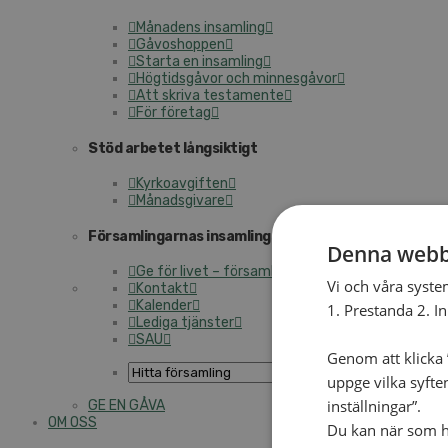
Månadens insamling
Gåvoshoppen
Starta en insamling
Högtidsgåvor och minnesgåvor
Att skriva testamente
För företag
Stöd arbetet långsiktigt
Kyrkoavgiften
Månadsgivare
Församlingarnas insamlingsarbete
Denna webb
Ge för livet – församlingens insamling
Vi och våra syste
Kontakt
Kalender
1. Prestanda 2. I
Lediga tjänster
SAU
Genom att klicka ”
uppge vilka syfte
inställningar”.
GE EN GÅVA
OM OSS
Du kan när som he