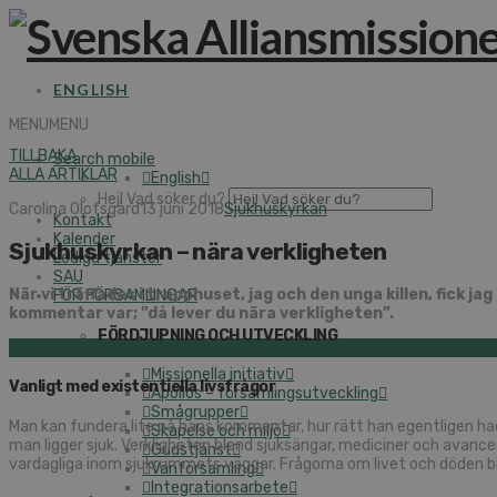
ENGLISH
MENU
MENU
TILLBAKA
Search mobile
ALLA ARTIKLAR
English
Hej! Vad söker du?
Carolina Olofsgård
13 juni 2018
Sjukhuskyrkan
Kontakt
Kalender
Sjukhuskyrkan – nära verkligheten
Lediga tjänster
SAU
När vi träffades i trapphuset, jag och den unga killen, fick 
FÖR FÖRSAMLINGAR
kommentar var; ”då lever du nära verkligheten”.
FÖRDJUPNING OCH UTVECKLING
Missionella initiativ
Vanligt med existentiella livsfrågor
Apollos – församlingsutveckling
Smågrupper
Man kan fundera lite på hans kommentar, hur rätt han egentligen hade
Skapelse och miljö
man ligger sjuk. Verkligheten bland sjuksängar, mediciner och avanc
Gudstjänst
vardagliga inom sjukrummets väggar. Frågorna om livet och döden blir
Vänförsamling
Integrationsarbete