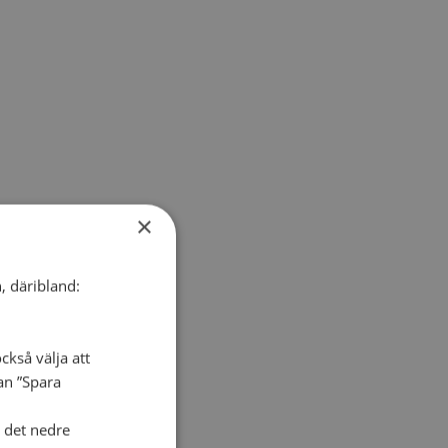
×
, däribland:
ckså välja att
dan ”Spara
i det nedre