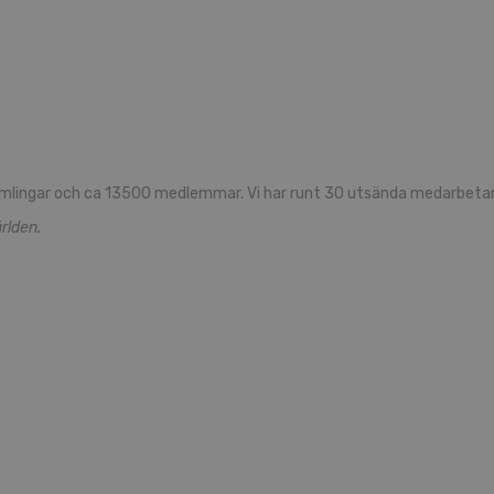
mlingar och ca 13500 medlemmar. Vi har runt 30 utsända medarbetare
rlden.