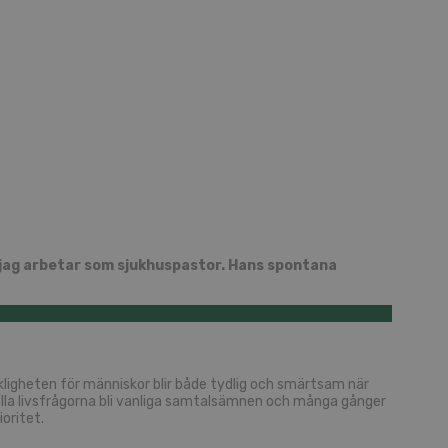
att jag arbetar som sjukhuspastor. Hans spontana
rkligheten för människor blir både tydlig och smärtsam när
iella livsfrågorna bli vanliga samtalsämnen och många gånger
oritet.