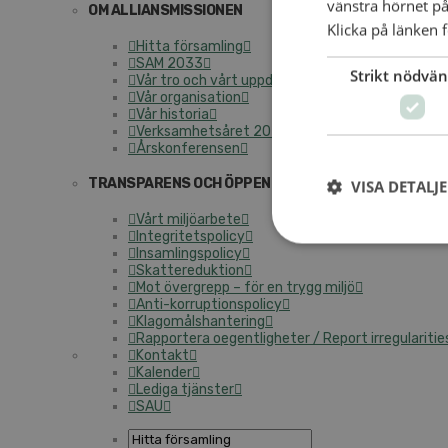
vänstra hörnet på
OM ALLIANSMISSIONEN
Klicka på länken f
Hitta församling
SAM 2033
Strikt nödvän
Vår tro och vårt uppdrag
Vår organisation
Vår historia
Verksamhetsåret 2025
Årskonferensen
TRANSPARENS OCH ÖPPENHET
VISA DETALJ
Vårt miljöarbete
Integritetspolicy
Insamlingspolicy
Skattereduktion
Mot övergrepp – för en trygg miljö
Anti-korruptionspolicy
Klagomålshantering
Rapportera oegentligheter / Report irregularitie
Kontakt
Kalender
Lediga tjänster
SAU