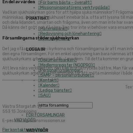
En del av vården
För barns bästa – överallt
Missionsinspiratörens verktygslåda
Vad kan sjukhuskyrkan göra för att hjälpa sjuka människor? Frågorna fi
människan. Arbetet på sjukhuset innebär bl.a. ofta att lyssna till m
PRAKTISKT
och dela lidandet, smärtan och frågorna, även om man inte har svaren 
Då känns det gott och få säga; ”jag tror inte vi behöver vara ensamma
Materialbank
Redovisning och lönehantering
Församlingarna stöder sjukhuskyrkan
Kyrkoavgiften
Det jag ofta möter ute i kyrkorna och församlingarna är att man in
LOGGA IN
den egna församlingen. För en enkel upplysning kan bara nämnas at
sjukhuskyrkans arbete med 40:-/ medlem. Till detta kommer en grund
Dokumentbanken
Medlemsregister (NGOPRO)
Att leva nära verkligheten, det kan inte uttryckas bättre. Man får
Personalförsäkringar
sjukhuskyrkan arbetar vi tillsammans för att möta människor i både 
SAMP – personalförbundet
Kontakt
Kalender
Text
Lediga tjänster
SAU
Västra Storgatan 14
553 15 Jönköping
FÖR FÖRSAMLINGAR
VAD VI GÖR
E-post: info@alliansmissionen.se
Fler kontaktuppgifter >
VAD VI GÖR