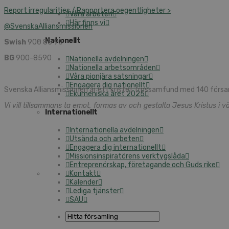
Report irregularities / Rapportera oegentligheter >
Våra arbeten
Här finns vi
@SvenskaAlliansmissionen
Nationellt
Swish
900 85 90
BG
900-8590
Nationella avdelningen
Nationella arbetsområden
Våra pionjära satsningar
Engagera dig nationellt
Svenska Alliansmissionen är ett kristet trossamfund med 140 försa
Ekumeniska året 2025
Vi vill tillsammans ta emot, formas av och gestalta Jesus Kristus i vä
Internationellt
Internationella avdelningen
Utsända och arbeten
Engagera dig internationellt
Missionsinspiratörens verktygslåda
Entreprenörskap, företagande och Guds rike
Kontakt
Kalender
Lediga tjänster
SAU