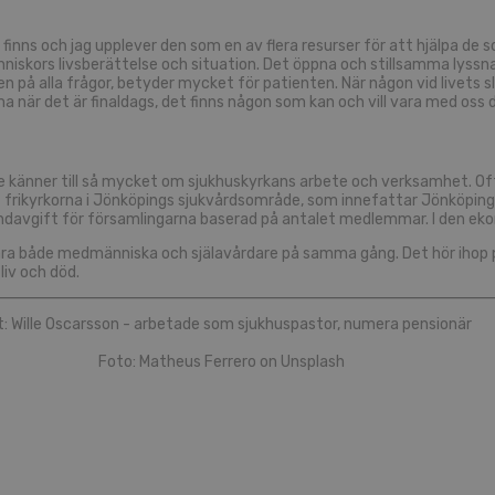
nns och jag upplever den som en av flera resurser för att hjälpa de som
änniskors livsberättelse och situation. Det öppna och stillsamma lyss
på alla frågor, betyder mycket för patienten. När någon vid livets slut
 när det är finaldags, det finns någon som kan och vill vara med oss d
te känner till så mycket om sjukhuskyrkans arbete och verksamhet. O
t frikyrkorna i Jönköpings sjukvårdsområde, som innefattar Jönköping
avgift för församlingarna baserad på antalet medlemmar. I den ekono
 vara både medmänniska och själavårdare på samma gång. Det hör ihop 
liv och död.
: Wille Oscarsson - arbetade som sjukhuspastor, numera pensionär
Foto: Matheus Ferrero on Unsplash