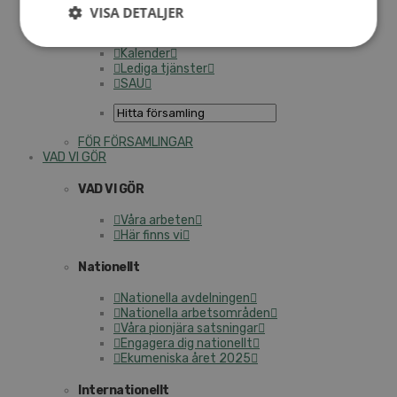
Personalförsäkringar
VISA DETALJER
SAMP – personalförbundet
Kontakt
Kalender
Lediga tjänster
SAU
FÖR FÖRSAMLINGAR
VAD VI GÖR
VAD VI GÖR
Våra arbeten
Här finns vi
Nationellt
Nationella avdelningen
Nationella arbetsområden
Våra pionjära satsningar
Engagera dig nationellt
Ekumeniska året 2025
Internationellt