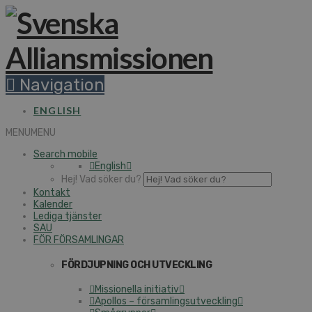
Navigation
ENGLISH
MENU
MENU
Search mobile
English
Hej! Vad söker du?
Kontakt
Kalender
Lediga tjänster
SAU
FÖR FÖRSAMLINGAR
FÖRDJUPNING OCH UTVECKLING
Missionella initiativ
Apollos – församlingsutveckling