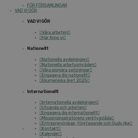
FÖR FÖRSAMLINGAR
VAD VI GÖR
VAD VI GÖR
Våra arbeten
Här finns vi
Nationellt
Nationella avdelningen
Nationella arbetsområden
Våra pionjära satsningar
Engagera dig nationellt
Ekumeniska året 2025
Internationellt
Internationella avdelningen
Utsända och arbeten
Engagera dig internationellt
Missionsinspiratörens verktygslåda
Entreprenörskap, företagande och Guds rike
Kontakt
Kalender