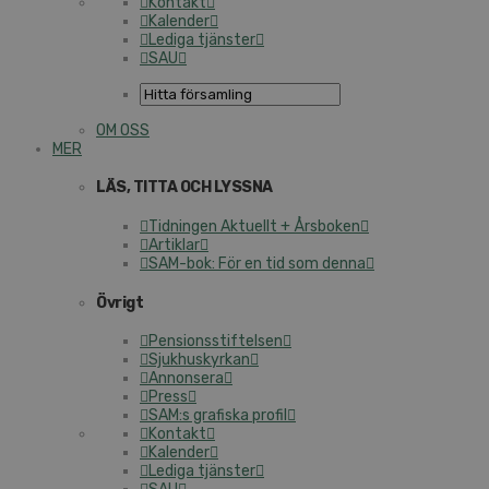
Kontakt
Kalender
Lediga tjänster
SAU
OM OSS
MER
LÄS, TITTA OCH LYSSNA
Tidningen Aktuellt + Årsboken
Artiklar
SAM-bok: För en tid som denna
Övrigt
Pensionsstiftelsen
Sjukhuskyrkan
Annonsera
Press
SAM:s grafiska profil
Kontakt
Kalender
Lediga tjänster