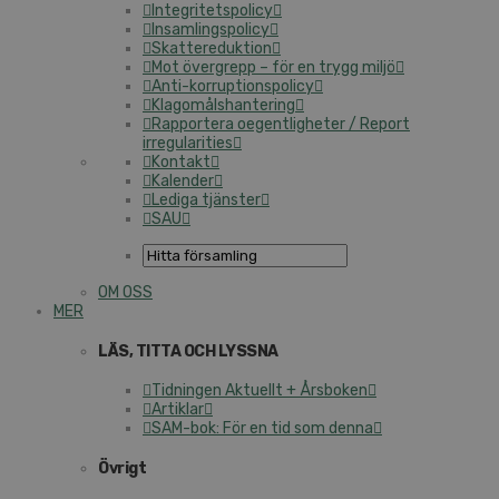
Integritetspolicy
Insamlingspolicy
Skattereduktion
Mot övergrepp – för en trygg miljö
Anti-korruptionspolicy
Klagomålshantering
Rapportera oegentligheter / Report
irregularities
Kontakt
Kalender
Lediga tjänster
SAU
OM OSS
MER
LÄS, TITTA OCH LYSSNA
Tidningen Aktuellt + Årsboken
Artiklar
SAM-bok: För en tid som denna
Övrigt