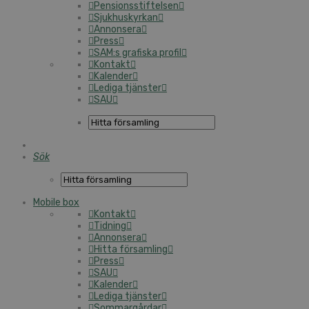
Pensionsstiftelsen
Sjukhuskyrkan
Annonsera
Press
SAM:s grafiska profil
Kontakt
Kalender
Lediga tjänster
SAU
Sök
Mobile box
Kontakt
Tidning
Annonsera
Hitta församling
Press
SAU
Kalender
Lediga tjänster
Sommargårdar