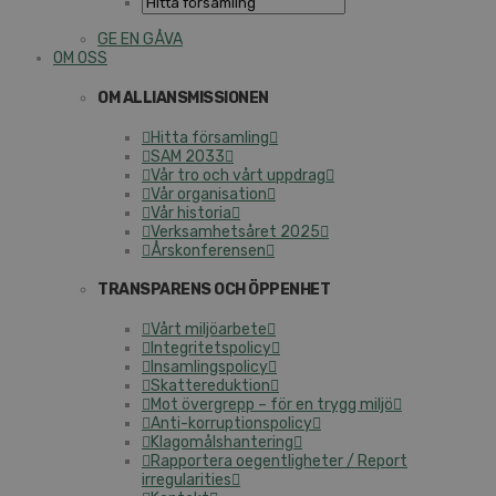
GE EN GÅVA
OM OSS
OM ALLIANSMISSIONEN
Hitta församling
SAM 2033
Vår tro och vårt uppdrag
Vår organisation
Vår historia
Verksamhetsåret 2025
Årskonferensen
TRANSPARENS OCH ÖPPENHET
Vårt miljöarbete
Integritetspolicy
Insamlingspolicy
Skattereduktion
Mot övergrepp – för en trygg miljö
Anti-korruptionspolicy
Klagomålshantering
Rapportera oegentligheter / Report
irregularities