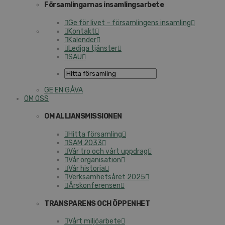
Församlingarnas insamlingsarbete
Ge för livet – församlingens insamling
Kontakt
Kalender
Lediga tjänster
SAU
GE EN GÅVA
OM OSS
OM ALLIANSMISSIONEN
Hitta församling
SAM 2033
Vår tro och vårt uppdrag
Vår organisation
Vår historia
Verksamhetsåret 2025
Årskonferensen
TRANSPARENS OCH ÖPPENHET
Vårt miljöarbete