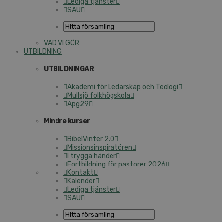
Lediga tjänster
SAU
VAD VI GÖR
UTBILDNING
UTBILDNINGAR
Akademi för Ledarskap och Teologi
Mullsjö folkhögskola
Apg29
Mindre kurser
BibelVinter 2.0
Missionsinspiratören
I trygga händer
Fortbildning för pastorer 2026
Kontakt
Kalender
Lediga tjänster
SAU