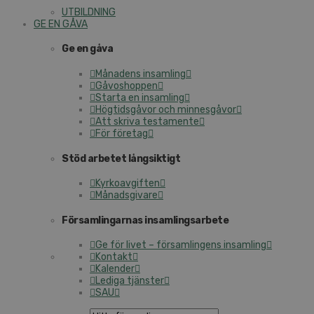
UTBILDNING
GE EN GÅVA
Ge en gåva
Månadens insamling
Gåvoshoppen
Starta en insamling
Högtidsgåvor och minnesgåvor
Att skriva testamente
För företag
Stöd arbetet långsiktigt
Kyrkoavgiften
Månadsgivare
Församlingarnas insamlingsarbete
Ge för livet – församlingens insamling
Kontakt
Kalender
Lediga tjänster
SAU