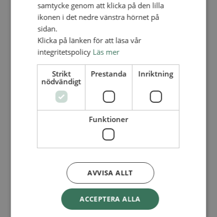
Lediga tjänster
samtycke genom att klicka på den lilla
SAU
ikonen i det nedre vänstra hörnet på
FÖR FÖRSAMLINGAR
sidan.
FÖRDJUPNING OCH UTVECKLING
Klicka på länken för att läsa vår
integritetspolicy
Läs mer
Missionella initiativ
Apollos – församlingsutveckling
Smågrupper
Strikt
Prestanda
Inriktning
Skapelse och miljö
nödvändigt
Gudstjänst
Vänförsamling
Integrationsarbete
För barns bästa – överallt
Funktioner
Missionsinspiratörens verktygslåda
PRAKTISKT
Materialbank
Redovisning och lönehantering
Kyrkoavgiften
AVVISA ALLT
LOGGA IN
ACCEPTERA ALLA
Dokumentbanken
Medlemsregister (NGOPRO)