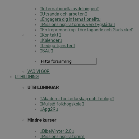
Internationella avdelningen
Utsända och arbeten
Engagera dig internationellt
Missionsinspiratörens verktygslåda
Entreprenörskap, företagande och Guds rike
Kontakt
Kalender
Lediga tjänster
SAU
VAD VI GÖR
UTBILDNING
UTBILDNINGAR
Akademi för Ledarskap och Teologi
Mullsjö folkhögskola
Apg29
Mindre kurser
BibelVinter 2.0
Missionsinspiratören