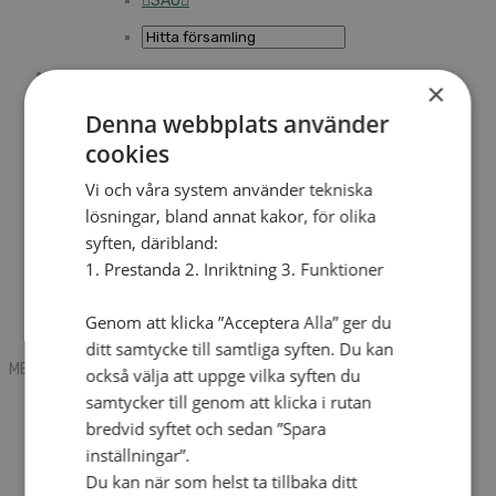
SAU
×
Sök
Denna webbplats använder
cookies
Mobile box
Kontakt
Vi och våra system använder tekniska
Tidning
lösningar, bland annat kakor, för olika
Annonsera
syften, däribland:
Hitta församling
Press
1. Prestanda 2. Inriktning 3. Funktioner
SAU
Kalender
Lediga tjänster
Genom att klicka ”Acceptera Alla” ger du
Sommargårdar
ditt samtycke till samtliga syften. Du kan
MENU
MENU
också välja att uppge vilka syften du
samtycker till genom att klicka i rutan
Search mobile
English
bredvid syftet och sedan ”Spara
Hej! Vad söker du?
inställningar”.
Kontakt
Du kan när som helst ta tillbaka ditt
Kalender