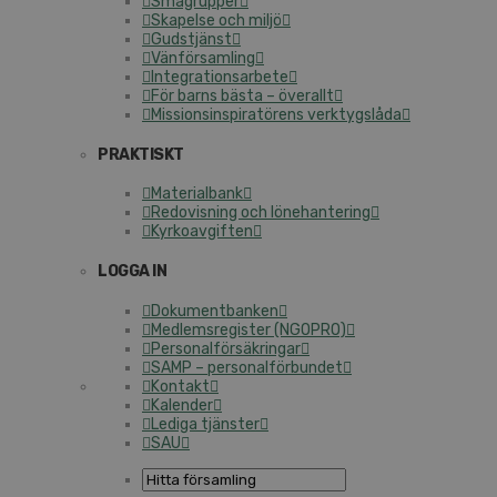
Smågrupper
Skapelse och miljö
Gudstjänst
Vänförsamling
Integrationsarbete
För barns bästa – överallt
Missionsinspiratörens verktygslåda
PRAKTISKT
Materialbank
Redovisning och lönehantering
Kyrkoavgiften
LOGGA IN
Dokumentbanken
Medlemsregister (NGOPRO)
Personalförsäkringar
SAMP – personalförbundet
Kontakt
Kalender
Lediga tjänster
SAU