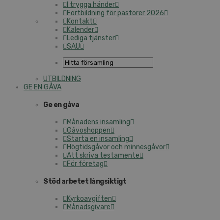
I trygga händer
Fortbildning för pastorer 2026
Kontakt
Kalender
Lediga tjänster
SAU
UTBILDNING
GE EN GÅVA
Ge en gåva
Månadens insamling
Gåvoshoppen
Starta en insamling
Högtidsgåvor och minnesgåvor
Att skriva testamente
För företag
Stöd arbetet långsiktigt
Kyrkoavgiften
Månadsgivare