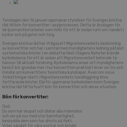
Torsdagen den 16 januari uppmanar styrelsen för Sveriges kristna
råd till bön för konvertiter i asylprocessen. Detta är årsdagen för
de ljusmanifestationer som hölls för ett år sedan runt om i landet i
kyrkor och på gator och torg.
Sveriges kristna råd har ifrågasatt Migrationsverkets bedömning
av konvertiter och har i samtal med myndighetens ledning påtalat
systematiska brister. I en debattartikel i Dagens Nyheter krävde
kyrkoledarna för ett år sedan att Migrationsverket behövde ta
hänsyn till aktuell forskning. Kyrkoledarna anser att myndighetens
beslut bör grundas mer i hur konvertiten praktiskt lever sin tro och
mindre om konvertitens teoretiska kunskaper. Även om vissa
förbättringar skett i Migrationsverkets handläggning finns
fortfarande brister. Därför uppmanar kyrkoledare inom Sveriges
kristna råd till fortsatt bön för konvertiter och deras situation.
Bön för konvertiter:
Gud,
Du som har skapat och älskar alla människor
och ser på oss med stor barmhärtighet,
beskydda dem som har drivits på flykt.
Vi ber särskilt för våra systrar och bröder