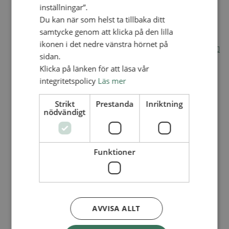
inställningar”.
Internationella avdelningen
Du kan när som helst ta tillbaka ditt
Utsända och arbeten
samtycke genom att klicka på den lilla
Engagera dig internationellt
Missionsinspiratörens verktygslåda
ikonen i det nedre vänstra hörnet på
Entreprenörskap, företagande och Guds rike
sidan.
Kontakt
Kalender
Klicka på länken för att läsa vår
Lediga tjänster
integritetspolicy
Läs mer
SAU
Strikt
Prestanda
Inriktning
nödvändigt
VAD VI GÖR
UTBILDNING
UTBILDNINGAR
Funktioner
Akademi för Ledarskap och Teologi
Mullsjö folkhögskola
Apg29
Mindre kurser
AVVISA ALLT
BibelVinter 2.0
Missionsinspiratören