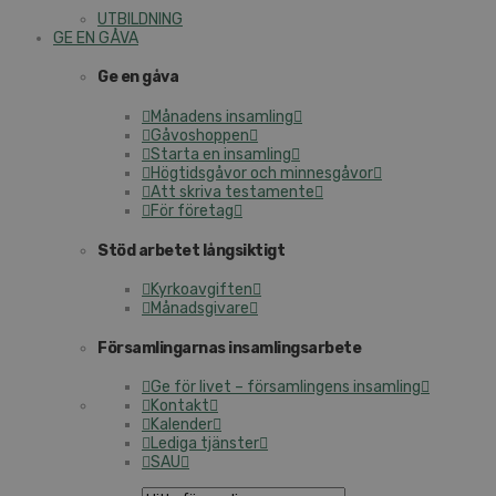
UTBILDNING
GE EN GÅVA
Ge en gåva
Månadens insamling
Gåvoshoppen
Starta en insamling
Högtidsgåvor och minnesgåvor
Att skriva testamente
För företag
Stöd arbetet långsiktigt
Kyrkoavgiften
Månadsgivare
Församlingarnas insamlingsarbete
Ge för livet – församlingens insamling
Kontakt
Kalender
Lediga tjänster
SAU