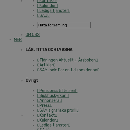
Kontakt
Kalender
Lediga tjänster
SAU
OM OSS
MER
LÄS, TITTA OCH LYSSNA
Tidningen Aktuellt + Årsboken
Artiklar
SAM-bok: För en tid som denna
Övrigt
Pensionsstiftelsen
Sjukhuskyrkan
Annonsera
Press
SAM:s grafiska profil
Kontakt
Kalender
Lediga tjänster