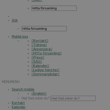
SAU
Sök
Mobile box
Kontakt
Tidning
Annonsera
Hitta församling
Press
SAU
Kalender
Lediga tjänster
Sommargårdar
MENU
MENU
Search mobile
English
Hej! Vad söker du?
Kontakt
Kalender