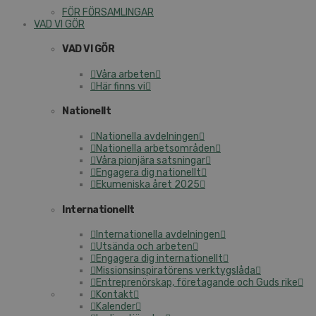
FÖR FÖRSAMLINGAR
VAD VI GÖR
VAD VI GÖR
Våra arbeten
Här finns vi
Nationellt
Nationella avdelningen
Nationella arbetsområden
Våra pionjära satsningar
Engagera dig nationellt
Ekumeniska året 2025
Internationellt
Internationella avdelningen
Utsända och arbeten
Engagera dig internationellt
Missionsinspiratörens verktygslåda
Entreprenörskap, företagande och Guds rike
Kontakt
Kalender