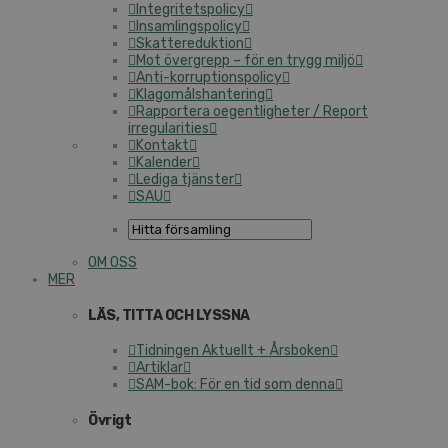
Integritetspolicy
Insamlingspolicy
Skattereduktion
Mot övergrepp – för en trygg miljö
Anti-korruptionspolicy
Klagomålshantering
Rapportera oegentligheter / Report
irregularities
Kontakt
Kalender
Lediga tjänster
SAU
OM OSS
MER
LÄS, TITTA OCH LYSSNA
Tidningen Aktuellt + Årsboken
Artiklar
SAM-bok: För en tid som denna
Övrigt