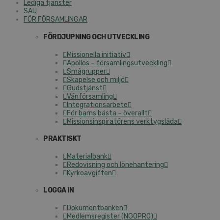
Lediga tjänster
SAU
FÖR FÖRSAMLINGAR
FÖRDJUPNING OCH UTVECKLING
Missionella initiativ
Apollos – församlingsutveckling
Smågrupper
Skapelse och miljö
Gudstjänst
Vänförsamling
Integrationsarbete
För barns bästa – överallt
Missionsinspiratörens verktygslåda
PRAKTISKT
Materialbank
Redovisning och lönehantering
Kyrkoavgiften
LOGGA IN
Dokumentbanken
Medlemsregister (NGOPRO)