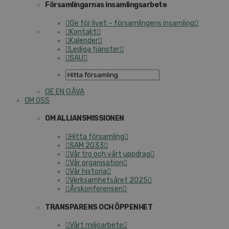
Församlingarnas insamlingsarbete
Ge för livet – församlingens insamling
Kontakt
Kalender
Lediga tjänster
SAU
GE EN GÅVA
OM OSS
OM ALLIANSMISSIONEN
Hitta församling
SAM 2033
Vår tro och vårt uppdrag
Vår organisation
Vår historia
Verksamhetsåret 2025
Årskonferensen
TRANSPARENS OCH ÖPPENHET
Vårt miljöarbete