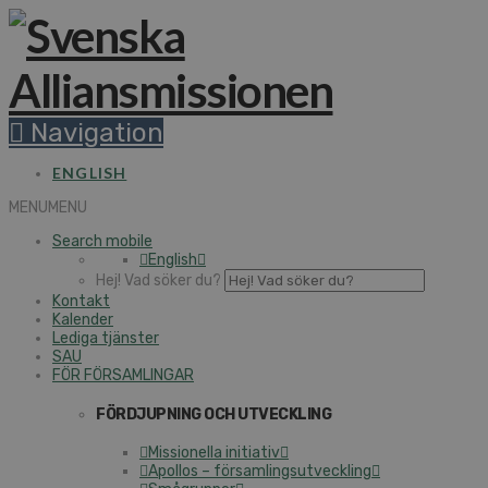
Navigation
ENGLISH
MENU
MENU
Search mobile
English
Hej! Vad söker du?
Kontakt
Kalender
Lediga tjänster
SAU
FÖR FÖRSAMLINGAR
FÖRDJUPNING OCH UTVECKLING
Missionella initiativ
Apollos – församlingsutveckling