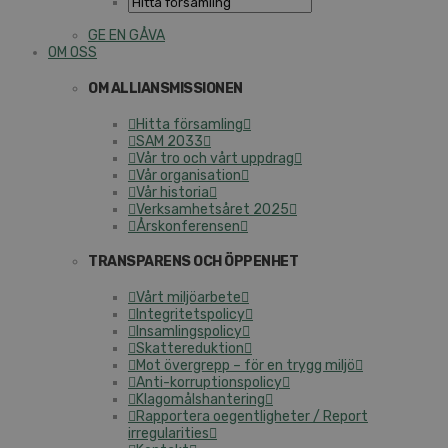
GE EN GÅVA
OM OSS
OM ALLIANSMISSIONEN
Hitta församling
SAM 2033
Vår tro och vårt uppdrag
Vår organisation
Vår historia
Verksamhetsåret 2025
Årskonferensen
TRANSPARENS OCH ÖPPENHET
Vårt miljöarbete
Integritetspolicy
Insamlingspolicy
Skattereduktion
Mot övergrepp – för en trygg miljö
Anti-korruptionspolicy
Klagomålshantering
Rapportera oegentligheter / Report
irregularities