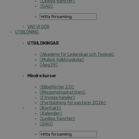
Lediga tjänster
SAU
VAD VI GÖR
UTBILDNING
UTBILDNINGAR
Akademi för Ledarskap och Teologi
Mullsjö folkhögskola
Apg29
Mindre kurser
BibelVinter 2.0
Missionsinspiratören
I trygga händer
Fortbildning för pastorer 2026
Kontakt
Kalender
Lediga tjänster
SAU