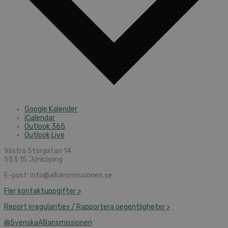
Google Kalender
iCalendar
Outlook 365
Outlook Live
Västra Storgatan 14
553 15 Jönköping
E-post: info@alliansmissionen.se
Fler kontaktuppgifter >
Report irregularities / Rapportera oegentligheter >
@SvenskaAlliansmissionen