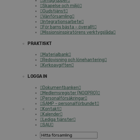
Smågrupper
Skapelse och miljö
Gudstjänst
Vänförsamling
Integrationsarbete
För barns bästa – överallt
Missionsinspiratörens verktygslåda
PRAKTISKT
Materialbank
Redovisning och lönehantering
Kyrkoavgiften
LOGGA IN
Dokumentbanken
Medlemsregister (NGOPRO)
Personalförsäkringar
SAMP – personalförbundet
Kontakt
Kalender
Lediga tjänster
SAU