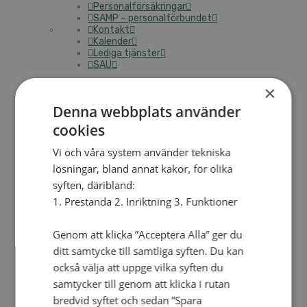
Personalförsäkringar
SAMP – personalförbundet
Kontakt
Kalender
Lediga tjänster
SAU
×
Denna webbplats använder
FÖR FÖRSAMLINGAR
VAD VI GÖR
cookies
VAD VI GÖR
Vi och våra system använder tekniska
lösningar, bland annat kakor, för olika
Våra arbeten
Här finns vi
syften, däribland:
1. Prestanda 2. Inriktning 3. Funktioner
Nationellt
Nationella avdelningen
Genom att klicka ”Acceptera Alla” ger du
Nationella arbetsområden
ditt samtycke till samtliga syften. Du kan
Våra pionjära satsningar
Engagera dig nationellt
också välja att uppge vilka syften du
Ekumeniska året 2025
samtycker till genom att klicka i rutan
bredvid syftet och sedan ”Spara
Internationellt