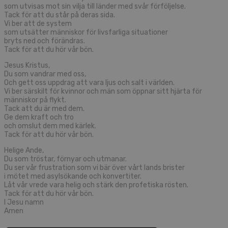
som utvisas mot sin vilja till länder med svår förföljelse.
Tack för att du står på deras sida.
Vi ber att de system
som utsätter människor för livsfarliga situationer
bryts ned och förändras.
Tack för att du hör vår bön.
Jesus Kristus,
Du som vandrar med oss,
Och gett oss uppdrag att vara ljus och salt i världen.
Vi ber särskilt för kvinnor och män som öppnar sitt hjärta för
människor på flykt.
Tack att du är med dem.
Ge dem kraft och tro
och omslut dem med kärlek.
Tack för att du hör vår bön.
Helige Ande,
Du som tröstar, förnyar och utmanar.
Du ser vår frustration som vi bär över vårt lands brister
i mötet med asylsökande och konvertiter.
Låt vår vrede vara helig och stärk den profetiska rösten.
Tack för att du hör vår bön.
I Jesu namn
Amen