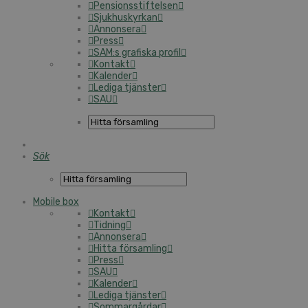
Pensionsstiftelsen
Sjukhuskyrkan
Annonsera
Press
SAM:s grafiska profil
Kontakt
Kalender
Lediga tjänster
SAU
Sök
Mobile box
Kontakt
Tidning
Annonsera
Hitta församling
Press
SAU
Kalender
Lediga tjänster
Sommargårdar