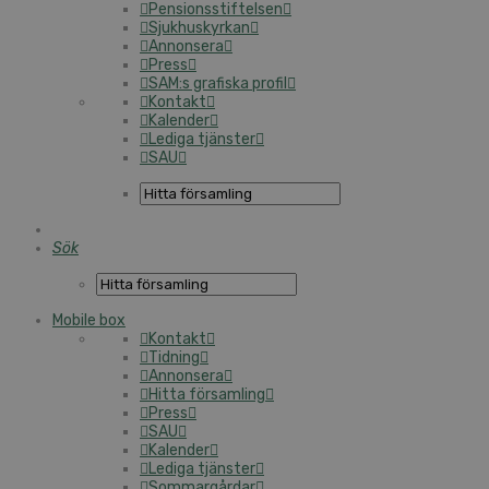
Pensionsstiftelsen
Sjukhuskyrkan
Annonsera
Press
SAM:s grafiska profil
Kontakt
Kalender
Lediga tjänster
SAU
Sök
Mobile box
Kontakt
Tidning
Annonsera
Hitta församling
Press
SAU
Kalender
Lediga tjänster
Sommargårdar