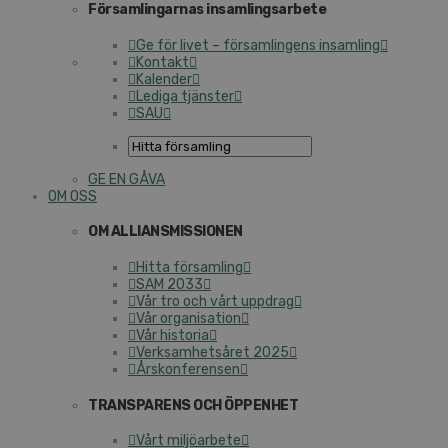
Församlingarnas insamlingsarbete
Ge för livet – församlingens insamling
Kontakt
Kalender
Lediga tjänster
SAU
GE EN GÅVA
OM OSS
OM ALLIANSMISSIONEN
Hitta församling
SAM 2033
Vår tro och vårt uppdrag
Vår organisation
Vår historia
Verksamhetsåret 2025
Årskonferensen
TRANSPARENS OCH ÖPPENHET
Vårt miljöarbete