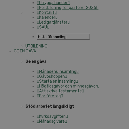
I trygga händer
Fortbildning för pastorer 2026
Kontakt
Kalender
Lediga tjänster
SAU
UTBILDNING
GE EN GÅVA
Ge en gåva
Månadens insamling
Gåvoshoppen
Starta en insamling
Högtidsgåvor och minnesgåvor
Att skriva testamente
För företag
Stöd arbetet långsiktigt
Kyrkoavgiften
Månadsgivare