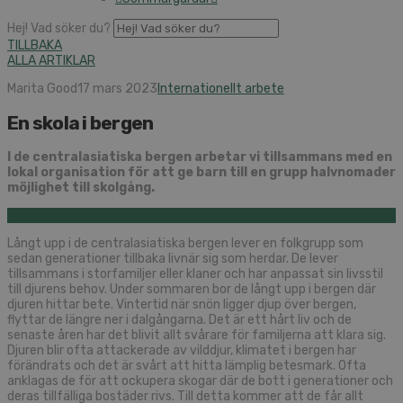
Hej! Vad söker du?
TILLBAKA
ALLA ARTIKLAR
Marita Good
17 mars 2023
Internationellt arbete
En skola i bergen
I de centralasiatiska bergen arbetar vi tillsammans med en
lokal organisation för att ge barn till en grupp halvnomader
möjlighet till skolgång.
Långt upp i de centralasiatiska bergen lever en folkgrupp som
sedan generationer tillbaka livnär sig som herdar. De lever
tillsammans i storfamiljer eller klaner och har anpassat sin livsstil
till djurens behov. Under sommaren bor de långt upp i bergen där
djuren hittar bete. Vintertid när snön ligger djup över bergen,
flyttar de längre ner i dalgångarna. Det är ett hårt liv och de
senaste åren har det blivit allt svårare för familjerna att klara sig.
Djuren blir ofta attackerade av vilddjur, klimatet i bergen har
förändrats och det är svårt att hitta lämplig betesmark. Ofta
anklagas de för att ockupera skogar där de bott i generationer och
deras tillfälliga bostäder rivs. Till detta kommer att de får allt