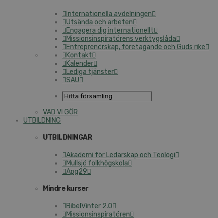
Internationella avdelningen
Utsända och arbeten
Engagera dig internationellt
Missionsinspiratörens verktygslåda
Entreprenörskap, företagande och Guds rike
Kontakt
Kalender
Lediga tjänster
SAU
VAD VI GÖR
UTBILDNING
UTBILDNINGAR
Akademi för Ledarskap och Teologi
Mullsjö folkhögskola
Apg29
Mindre kurser
BibelVinter 2.0
Missionsinspiratören