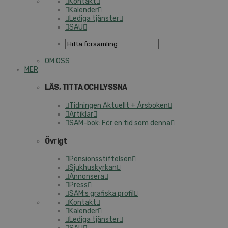
Kontakt
Kalender
Lediga tjänster
SAU
OM OSS
MER
LÄS, TITTA OCH LYSSNA
Tidningen Aktuellt + Årsboken
Artiklar
SAM-bok: För en tid som denna
Övrigt
Pensionsstiftelsen
Sjukhuskyrkan
Annonsera
Press
SAM:s grafiska profil
Kontakt
Kalender
Lediga tjänster