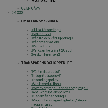
GE EN GÅVA
OM OSS
OM ALLIANSMISSIONEN
Hitta församling
SAM 2033
Vår tro och vårt uppdrag
Vår organisation
Vår historia
Verksamhetsåret 2025
Årskonferensen
TRANSPARENS OCH ÖPPENHET
Vårt miljöarbete
Integritetspolicy
Insamlingspolicy
Skattereduktion
Mot övergrepp – för en trygg miljö
Anti-korruptionspolicy
Klagomålshantering
Rapportera oegentligheter / Report
irregularities