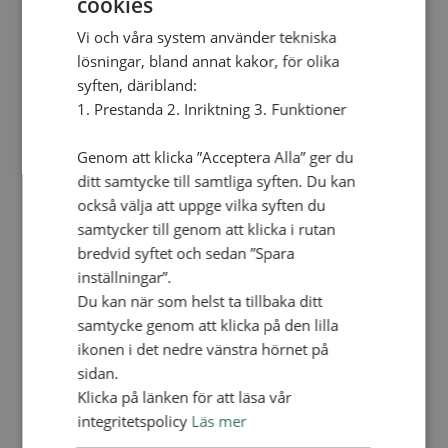
cookies
Lediga tjänster
SAU
Vi och våra system använder tekniska
FÖR FÖRSAMLINGAR
lösningar, bland annat kakor, för olika
FÖRDJUPNING OCH UTVECKLING
syften, däribland:
1. Prestanda 2. Inriktning 3. Funktioner
Missionella initiativ
Apollos – församlingsutveckling
Smågrupper
Genom att klicka ”Acceptera Alla” ger du
Skapelse och miljö
Gudstjänst
ditt samtycke till samtliga syften. Du kan
Vänförsamling
också välja att uppge vilka syften du
Integrationsarbete
samtycker till genom att klicka i rutan
För barns bästa – överallt
Missionsinspiratörens verktygslåda
bredvid syftet och sedan ”Spara
inställningar”.
PRAKTISKT
Du kan när som helst ta tillbaka ditt
Materialbank
samtycke genom att klicka på den lilla
Redovisning och lönehantering
ikonen i det nedre vänstra hörnet på
Kyrkoavgiften
sidan.
LOGGA IN
Klicka på länken för att läsa vår
integritetspolicy
Läs mer
Dokumentbanken
Medlemsregister (NGOPRO)