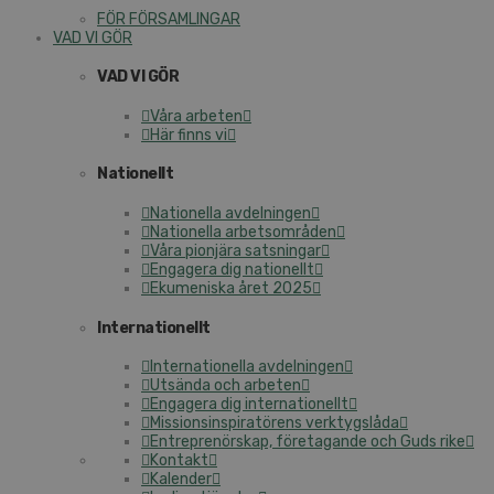
FÖR FÖRSAMLINGAR
VAD VI GÖR
VAD VI GÖR
Våra arbeten
Här finns vi
Nationellt
Nationella avdelningen
Nationella arbetsområden
Våra pionjära satsningar
Engagera dig nationellt
Ekumeniska året 2025
Internationellt
Internationella avdelningen
Utsända och arbeten
Engagera dig internationellt
Missionsinspiratörens verktygslåda
Entreprenörskap, företagande och Guds rike
Kontakt
Kalender