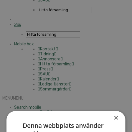
SAU
Sök
Mobile box
Kontakt
Tidning
Annonsera
Hitta församling
Press
SAU
Kalender
Lediga tjänster
Sommargårdar
MENU
MENU
Search mobile
English
×
Hej! Vad söker du?
Kontakt
Denna webbplats använder
Kalender