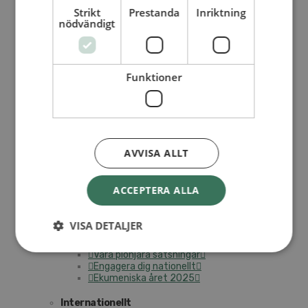
Personalförsäkringar
Strikt
Prestanda
Inriktning
SAMP – personalförbundet
nödvändigt
Kontakt
Kalender
Lediga tjänster
SAU
Funktioner
FÖR FÖRSAMLINGAR
VAD VI GÖR
VAD VI GÖR
AVVISA ALLT
Våra arbeten
Här finns vi
ACCEPTERA ALLA
Nationellt
VISA DETALJER
Nationella avdelningen
Nationella arbetsområden
Våra pionjära satsningar
Engagera dig nationellt
Ekumeniska året 2025
Internationellt