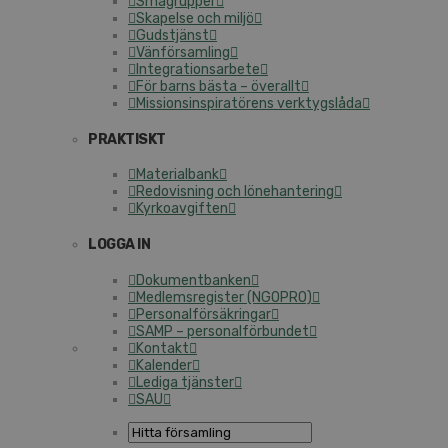
Smågrupper
Skapelse och miljö
Gudstjänst
Vänförsamling
Integrationsarbete
För barns bästa – överallt
Missionsinspiratörens verktygslåda
PRAKTISKT
Materialbank
Redovisning och lönehantering
Kyrkoavgiften
LOGGA IN
Dokumentbanken
Medlemsregister (NGOPRO)
Personalförsäkringar
SAMP – personalförbundet
Kontakt
Kalender
Lediga tjänster
SAU