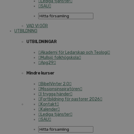
Lediga tjänster
SAU
VAD VI GÖR
UTBILDNING
UTBILDNINGAR
Akademi för Ledarskap och Teologi
Mullsjö folkhögskola
Apg29
Mindre kurser
BibelVinter 2.0
Missionsinspiratören
I trygga händer
Fortbildning för pastorer 2026
Kontakt
Kalender
Lediga tjänster
SAU