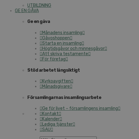
UTBILDNING
GE EN GÅVA
Ge en gåva
Månadens insamling
Gåvoshoppen
Starta en insamling
Högtidsgåvor och minnesgåvor
Att skriva testamente
För företag
Stöd arbetet långsiktigt
Kyrkoavgiften
Månadsgivare
Församlingarnas insamlingsarbete
Ge för livet – församlingens insamling
Kontakt
Kalender
Lediga tjänster
SAU