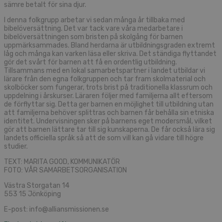
sämre betalt för sina djur.
I denna folkgrupp arbetar vi sedan många år tillbaka med
bibelöversättning. Det var tack vare våra medarbetare i
bibelöversättningen som bristen på skolgång för barnen
uppmärksammades. Bland herdarna är utbildningsgraden extremt
låg och många kan varken läsa eller skriva. Det ständiga flyttandet
gör det svårt för barnen att få en ordentlig utbildning.
Tillsammans med en lokal samarbetspartner i landet utbildar vi
lärare från den egna folkgruppen och tar fram skolmaterial och
skolböcker som fungerar, trots brist på traditionella klassrum och
uppdelning i årskurser. Läraren följer med familjerna allt eftersom
de förflyttar sig. Detta ger barnen en möjlighet till utbildning utan
att familjerna behöver splittras och barnen får behålla sin etniska
identitet. Undervisningen sker på barnens eget modersmål, vilket
gör att barnen lättare tar till sig kunskaperna. De får också lära sig
landets officiella språk så att de som vill kan gå vidare till högre
studier.
TEXT: MARITA GOOD, KOMMUNIKATÖR
FOTO: VÅR SAMARBETSORGANISATION
Västra Storgatan 14
553 15 Jönköping
E-post: info@alliansmissionen.se