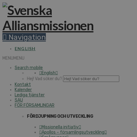
Navigation
ENGLISH
MENU
MENU
Search mobile
English
Hej! Vad söker du?
Kontakt
Kalender
Lediga tjänster
SAU
FÖR FÖRSAMLINGAR
FÖRDJUPNING OCH UTVECKLING
Missionella initiativ
Apollos – församlingsutveckling