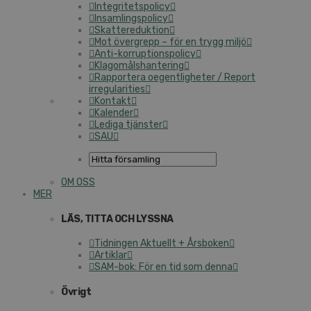
Integritetspolicy
Insamlingspolicy
Skattereduktion
Mot övergrepp – för en trygg miljö
Anti-korruptionspolicy
Klagomålshantering
Rapportera oegentligheter / Report
irregularities
Kontakt
Kalender
Lediga tjänster
SAU
OM OSS
MER
LÄS, TITTA OCH LYSSNA
Tidningen Aktuellt + Årsboken
Artiklar
SAM-bok: För en tid som denna
Övrigt