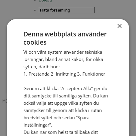
SAU
×
Sök
Denna webbplats använder
cookies
Mobile box
Kontakt
Vi och våra system använder tekniska
Tidning
lösningar, bland annat kakor, för olika
Annonsera
syften, däribland:
Hitta församling
Press
1. Prestanda 2. Inriktning 3. Funktioner
SAU
Kalender
Lediga tjänster
Genom att klicka ”Acceptera Alla” ger du
Sommargårdar
ditt samtycke till samtliga syften. Du kan
MENU
MENU
också välja att uppge vilka syften du
samtycker till genom att klicka i rutan
Search mobile
English
bredvid syftet och sedan ”Spara
Hej! Vad söker du?
inställningar”.
Kontakt
Du kan när som helst ta tillbaka ditt
Kalender