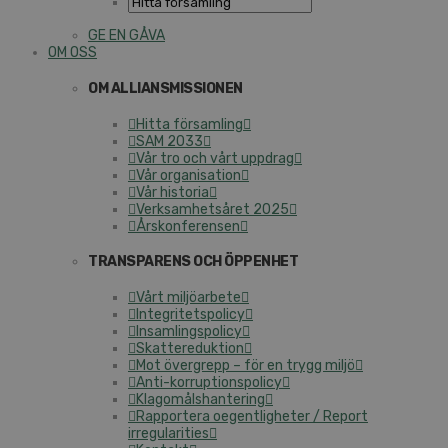
GE EN GÅVA
OM OSS
OM ALLIANSMISSIONEN
Hitta församling
SAM 2033
Vår tro och vårt uppdrag
Vår organisation
Vår historia
Verksamhetsåret 2025
Årskonferensen
TRANSPARENS OCH ÖPPENHET
Vårt miljöarbete
Integritetspolicy
Insamlingspolicy
Skattereduktion
Mot övergrepp – för en trygg miljö
Anti-korruptionspolicy
Klagomålshantering
Rapportera oegentligheter / Report
irregularities