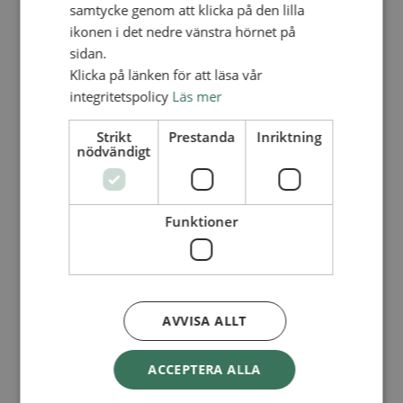
Lediga tjänster
samtycke genom att klicka på den lilla
SAU
ikonen i det nedre vänstra hörnet på
FÖR FÖRSAMLINGAR
sidan.
FÖRDJUPNING OCH UTVECKLING
Klicka på länken för att läsa vår
integritetspolicy
Läs mer
Missionella initiativ
Apollos – församlingsutveckling
Smågrupper
Strikt
Prestanda
Inriktning
Skapelse och miljö
nödvändigt
Gudstjänst
Vänförsamling
Integrationsarbete
För barns bästa – överallt
Funktioner
Missionsinspiratörens verktygslåda
PRAKTISKT
Materialbank
Redovisning och lönehantering
Kyrkoavgiften
AVVISA ALLT
LOGGA IN
ACCEPTERA ALLA
Dokumentbanken
Medlemsregister (NGOPRO)