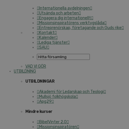
Internationella avdelningen
Utsända och arbeten
Engagera dig internationellt
Missionsinspiratörens verktygslåda
Entreprenörskap, företagande och Guds rike
Kontakt
Kalender
Lediga tjänster
SAU
VAD VI GÖR
UTBILDNING
UTBILDNINGAR
Akademi för Ledarskap och Teologi
Mullsjö folkhögskola
Apg29
Mindre kurser
BibelVinter 2.0
Missionsinspiratören