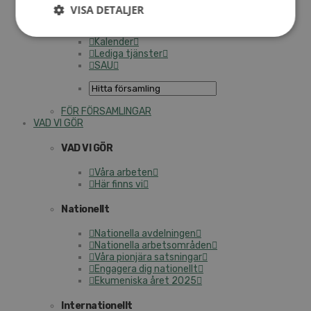
Personalförsäkringar
VISA DETALJER
SAMP – personalförbundet
Kontakt
Kalender
Lediga tjänster
SAU
FÖR FÖRSAMLINGAR
VAD VI GÖR
VAD VI GÖR
Våra arbeten
Här finns vi
Nationellt
Nationella avdelningen
Nationella arbetsområden
Våra pionjära satsningar
Engagera dig nationellt
Ekumeniska året 2025
Internationellt