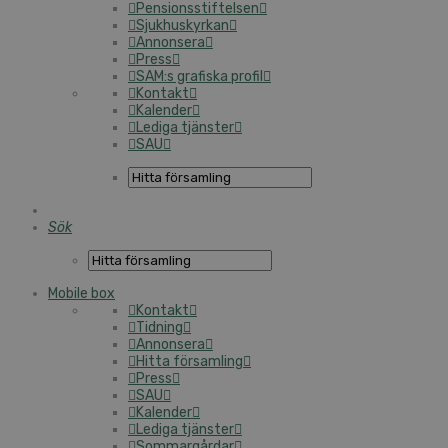
Pensionsstiftelsen
Sjukhuskyrkan
Annonsera
Press
SAM:s grafiska profil
Kontakt
Kalender
Lediga tjänster
SAU
Sök
Mobile box
Kontakt
Tidning
Annonsera
Hitta församling
Press
SAU
Kalender
Lediga tjänster
Sommargårdar