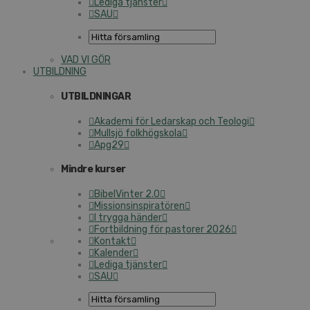
Lediga tjänster
SAU
VAD VI GÖR
UTBILDNING
UTBILDNINGAR
Akademi för Ledarskap och Teologi
Mullsjö folkhögskola
Apg29
Mindre kurser
BibelVinter 2.0
Missionsinspiratören
I trygga händer
Fortbildning för pastorer 2026
Kontakt
Kalender
Lediga tjänster
SAU