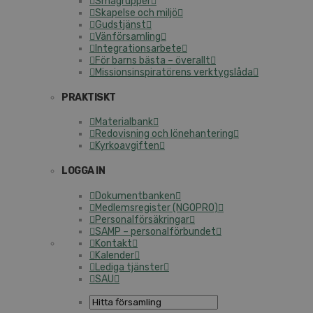
Smågrupper
Skapelse och miljö
Gudstjänst
Vänförsamling
Integrationsarbete
För barns bästa – överallt
Missionsinspiratörens verktygslåda
PRAKTISKT
Materialbank
Redovisning och lönehantering
Kyrkoavgiften
LOGGA IN
Dokumentbanken
Medlemsregister (NGOPRO)
Personalförsäkringar
SAMP – personalförbundet
Kontakt
Kalender
Lediga tjänster
SAU