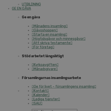
UTBILDNING
GE EN GÅVA
Ge en gåva
Månadens insamling
Gåvoshoppen
Starta en insamling
Högtidsgåvor och minnesgåvor
Att skriva testamente
För företag
Stöd arbetet långsiktigt
Kyrkoavgiften
Månadsgivare
Församlingarnas insamlingsarbete
Ge för livet – församlingens insamling
Kontakt
Kalender
Lediga tjänster
SAU