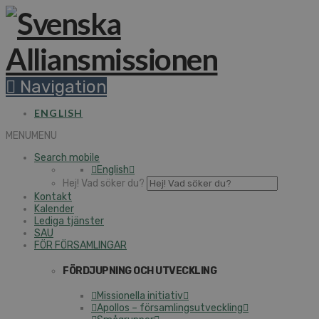
Navigation
ENGLISH
MENU
MENU
Search mobile
English
Hej! Vad söker du?
Kontakt
Kalender
Lediga tjänster
SAU
FÖR FÖRSAMLINGAR
FÖRDJUPNING OCH UTVECKLING
Missionella initiativ
Apollos – församlingsutveckling