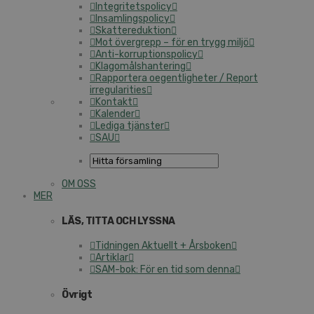
Integritetspolicy
Insamlingspolicy
Skattereduktion
Mot övergrepp – för en trygg miljö
Anti-korruptionspolicy
Klagomålshantering
Rapportera oegentligheter / Report
irregularities
Kontakt
Kalender
Lediga tjänster
SAU
OM OSS
MER
LÄS, TITTA OCH LYSSNA
Tidningen Aktuellt + Årsboken
Artiklar
SAM-bok: För en tid som denna
Övrigt