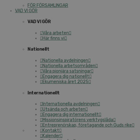
FÖR FÖRSAMLINGAR
VAD VI GÖR
VAD VI GÖR
Våra arbeten
Här finns vi
Nationellt
Nationella avdelningen
Nationella arbetsområden
Våra pionjära satsningar
Engagera dig nationellt
Ekumeniska året 2025
Internationellt
Internationella avdelningen
Utsända och arbeten
Engagera dig internationellt
Missionsinspiratörens verktygslåda
Entreprenörskap, företagande och Guds rike
Kontakt
Kalender