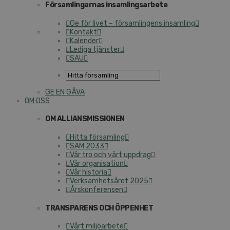
Församlingarnas insamlingsarbete
Ge för livet – församlingens insamling
Kontakt
Kalender
Lediga tjänster
SAU
GE EN GÅVA
OM OSS
OM ALLIANSMISSIONEN
Hitta församling
SAM 2033
Vår tro och vårt uppdrag
Vår organisation
Vår historia
Verksamhetsåret 2025
Årskonferensen
TRANSPARENS OCH ÖPPENHET
Vårt miljöarbete