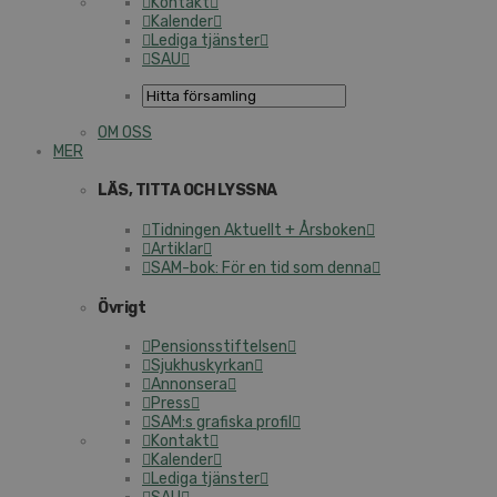
Kontakt
Kalender
Lediga tjänster
SAU
OM OSS
MER
LÄS, TITTA OCH LYSSNA
Tidningen Aktuellt + Årsboken
Artiklar
SAM-bok: För en tid som denna
Övrigt
Pensionsstiftelsen
Sjukhuskyrkan
Annonsera
Press
SAM:s grafiska profil
Kontakt
Kalender
Lediga tjänster