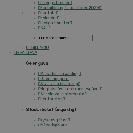
I trygga händer
Fortbildning för pastorer 2026
Kontakt
Kalender
Lediga tjänster
SAU
UTBILDNING
GE EN GÅVA
Ge en gåva
Månadens insamling
Gåvoshoppen
Starta en insamling
Högtidsgåvor och minnesgåvor
Att skriva testamente
För företag
Stöd arbetet långsiktigt
Kyrkoavgiften
Månadsgivare